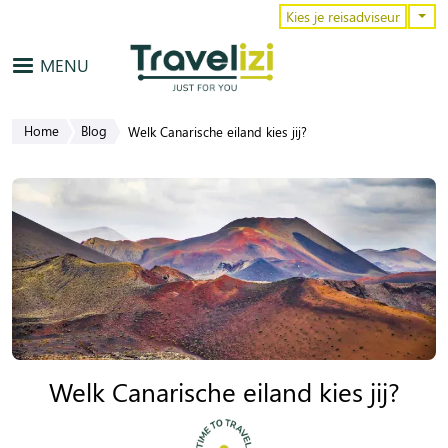
Overslaan en naar de inhoud gaa
Kies je reisadviseur
MENU
Home
Blog
Welk Canarische eiland kies jij?
Welk Canarische eiland kies jij?
kernmerken en verschillen
/
smaken
/
budget