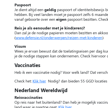
Paspoort
Je dient altijd een
geldig
paspoort of identiteitsbewijs 
hebben. Bij veel landen moet je paspoort zelfs 6 maande
vanaf geboorte over een
eigen
paspoort bezitten. Check
Reis je als eenouder met je kind(eren)?
Dan zal je de nodige papieren moeten bezitten en akkoo
(
www.defensie.nl/onderwerpen/reizen-met-kinderen
)
Visum
Wees je ervan bewust dat de toelatingseisen per dag kun
je de nodige stappen kan ondernemen. Check hiervoor 
Vaccinaties
Heb ik een vaccinatie nodig? Voor welk land? Dat verschi
Check het:
Klik hier
Nodig? dan bieden 55 GGD locaties 
Nederland Wereldwijd
Reisvaccinaties
Op reis naar het buitenland? Dan heb je mogelijk vaccinat
land waar je naartoe gaat.
Klik hier.