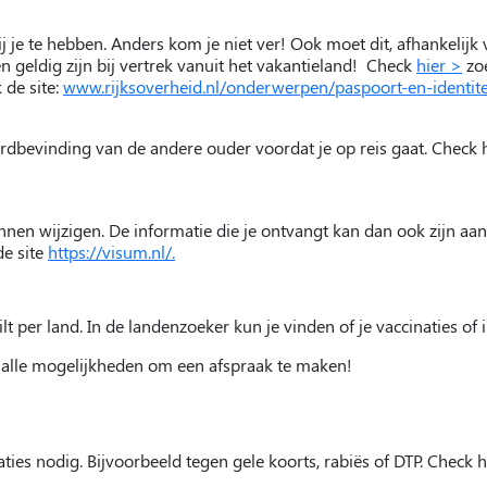
bij je te hebben. Anders kom je niet ver! Ook moet dit, afhankelij
n geldig zijn bij vertrek vanuit het vakantieland! Check
hier >
zoe
 de site:
www.rijksoverheid.nl/onderwerpen/paspoort-en-identite
rdbevinding van de andere ouder voordat je op reis gaat. Check h
nen wijzigen. De informatie die je ontvangt kan dan ook zijn aa
de site
https://visum.nl/.
lt per land. In de landenzoeker kun je vinden of je vaccinaties of
alle mogelijkheden om een afspraak te maken!
ies nodig. Bijvoorbeeld tegen gele koorts, rabiës of DTP. Check he