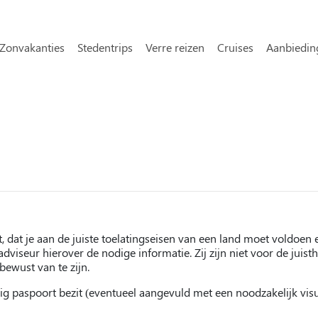
Overslaan en naar de inhoud gaa
avigatie
Zonvakanties
Stedentrips
Verre reizen
Cruises
Aanbiedin
t, dat je aan de juiste toelatingseisen van een land moet voldoen e
adviseur hierover de nodige informatie. Zij zijn niet voor de juist
bewust van te zijn.
dig paspoort bezit (eventueel aangevuld met een noodzakelijk vis