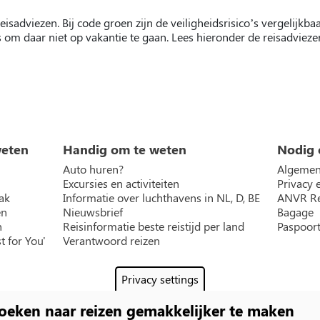
eisadviezen. Bij code groen zijn de veiligheidsrisico’s vergelijkb
s om daar niet op vakantie te gaan. Lees hieronder de reisadviez
weten
Handig om te weten
Nodig 
Auto huren?
Algemen
Excursies en activiteiten
Privacy 
ak
Informatie over luchthavens in NL, D, BE
ANVR Re
en
Nieuwsbrief
Bagage
n
Reisinformatie beste reistijd per land
Paspoort
t for You'
Verantwoord reizen
Privacy settings
oeken naar reizen gemakkelijker te maken