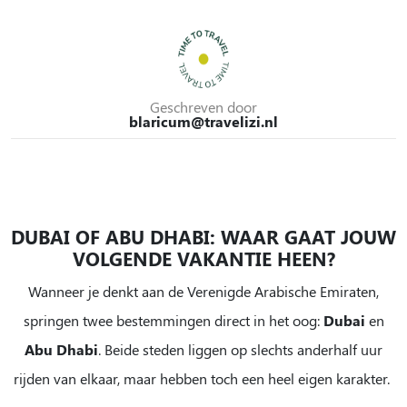
Dubai records en
/
Abu Dhabi
/
rust en
glitter
cultuur
stijl
Geschreven door
blaricum@travelizi.nl
DUBAI OF ABU DHABI: WAAR GAAT JOUW
VOLGENDE VAKANTIE HEEN?
Wanneer je denkt aan de Verenigde Arabische Emiraten,
springen twee bestemmingen direct in het oog:
Dubai
en
Abu Dhabi
. Beide steden liggen op slechts anderhalf uur
rijden van elkaar, maar hebben toch een heel eigen karakter.