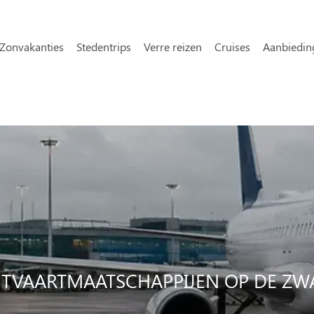
Overslaan en naar de inhoud gaa
avigatie
Zonvakanties
Stedentrips
Verre reizen
Cruises
Aanbiedin
TVAARTMAATSCHAPPIJEN OP DE ZWA