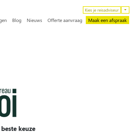
n
Kies je reisadviseur
gen
Blog
Nieuws
Offerte aanvraag
Maak een afspraak
 beste keuze