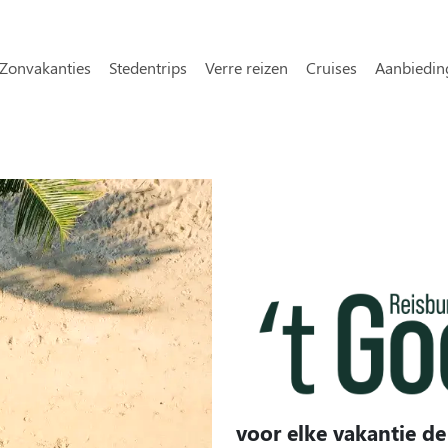
Overslaan en naar de inhoud gaa
avigatie
Zonvakanties
Stedentrips
Verre reizen
Cruises
Aanbiedin
voor elke vakantie de