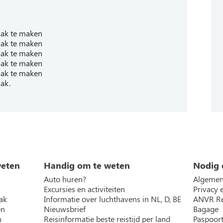
aak te maken
aak te maken
aak te maken
aak te maken
aak te maken
ak.
weten
Handig om te weten
Nodig 
Auto huren?
Algemen
Excursies en activiteiten
Privacy 
ak
Informatie over luchthavens in NL, D, BE
ANVR Re
en
Nieuwsbrief
Bagage
n
Reisinformatie beste reistijd per land
Paspoort