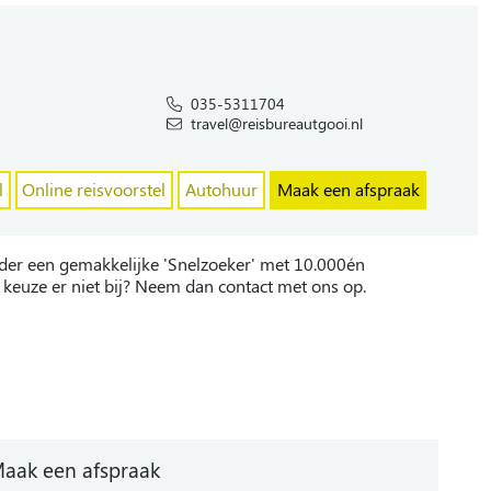
035-5311704
travel@reisbureautgooi.nl
l
Online reisvoorstel
Autohuur
Maak een afspraak
der een gemakkelijke 'Snelzoeker' met 10.000én
 keuze er niet bij? Neem dan contact met ons op.
aak een afspraak