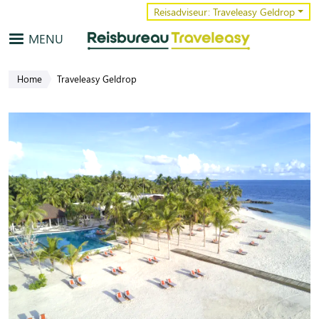
Overslaan en naar de inhoud gaa
Reisadviseur: Traveleasy Geldrop
MENU
Home
Traveleasy Geldrop