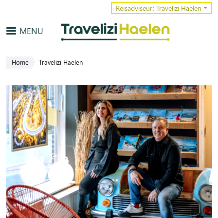
Overslaan en naar de inhoud gaa
Reisadviseur: Travelizi Haelen
MENU
Home
Travelizi Haelen