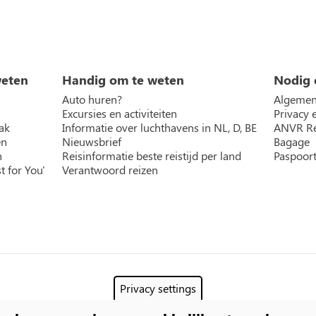
weten
Handig om te weten
Nodig 
Auto huren?
Algemen
Excursies en activiteiten
Privacy 
ak
Informatie over luchthavens in NL, D, BE
ANVR Re
en
Nieuwsbrief
Bagage
n
Reisinformatie beste reistijd per land
Paspoort
t for You'
Verantwoord reizen
Privacy settings