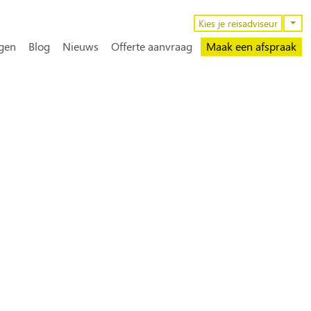
n
Kies je reisadviseur
gen
Blog
Nieuws
Offerte aanvraag
Maak een afspraak