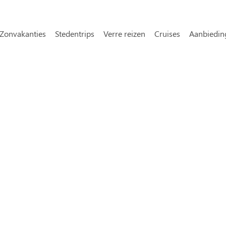
Overslaan en naar de inhoud gaa
avigatie
Zonvakanties
Stedentrips
Verre reizen
Cruises
Aanbiedin