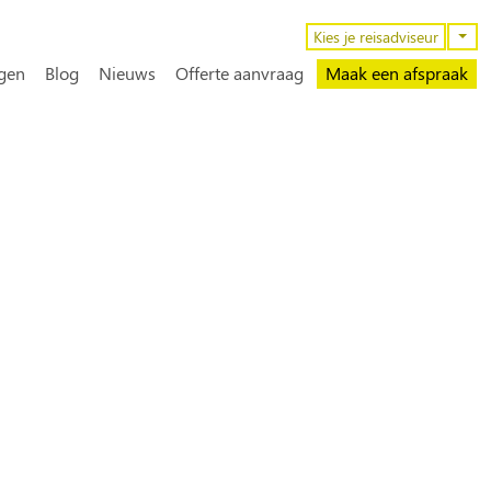
n
Kies je reisadviseur
gen
Blog
Nieuws
Offerte aanvraag
Maak een afspraak