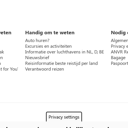
weten
Handig om te weten
Nodig 
Auto huren?
Algemen
Excursies en activiteiten
Privacy 
ak
Informatie over luchthavens in NL, D, BE
ANVR Re
en
Nieuwsbrief
Bagage
n
Reisinformatie beste reistijd per land
Paspoort
t for You'
Verantwoord reizen
Privacy settings