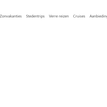
Overslaan en naar de inhoud gaa
avigatie
Zonvakanties
Stedentrips
Verre reizen
Cruises
Aanbiedin