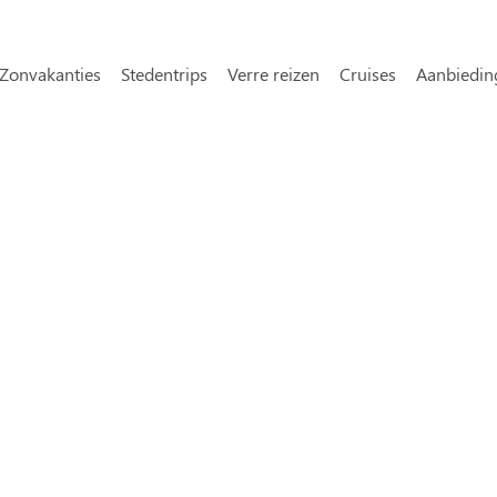
Overslaan en naar de inhoud gaa
avigatie
Zonvakanties
Stedentrips
Verre reizen
Cruises
Aanbiedin