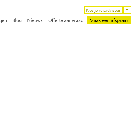
n
Kies je reisadviseur
gen
Blog
Nieuws
Offerte aanvraag
Maak een afspraak