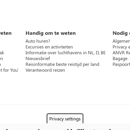
weten
Handig om te weten
Nodig 
Auto huren?
Algemen
Excursies en activiteiten
Privacy 
ak
Informatie over luchthavens in NL, D, BE
ANVR Re
en
Nieuwsbrief
Bagage
n
Reisinformatie beste reistijd per land
Paspoort
t for You'
Verantwoord reizen
Privacy settings