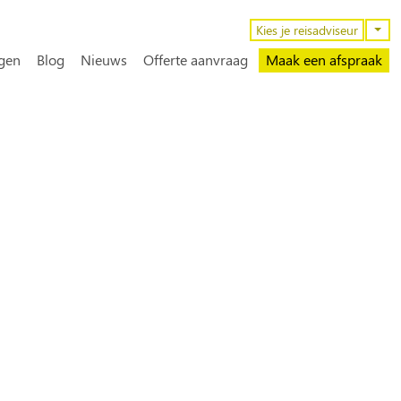
n
Kies je reisadviseur
gen
Blog
Nieuws
Offerte aanvraag
Maak een afspraak