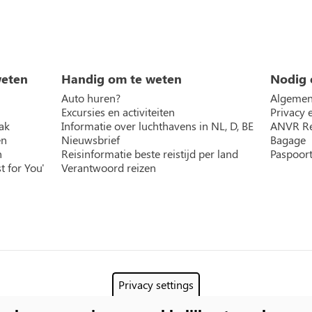
weten
Handig om te weten
Nodig 
Auto huren?
Algemen
Excursies en activiteiten
Privacy 
ak
Informatie over luchthavens in NL, D, BE
ANVR Re
en
Nieuwsbrief
Bagage
n
Reisinformatie beste reistijd per land
Paspoort
t for You'
Verantwoord reizen
Privacy settings