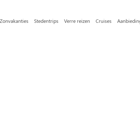
Overslaan en naar de inhoud gaa
avigatie
Zonvakanties
Stedentrips
Verre reizen
Cruises
Aanbiedin