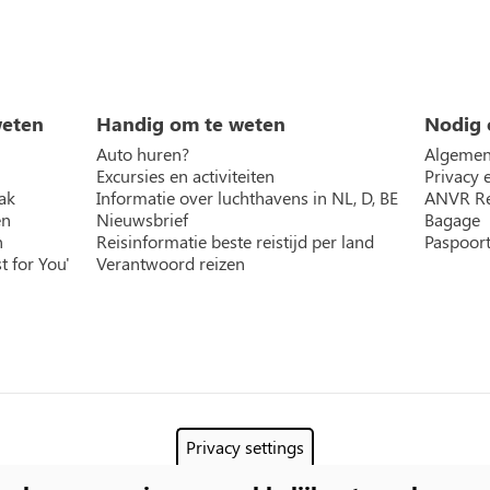
weten
Handig om te weten
Nodig 
Auto huren?
Algemen
Excursies en activiteiten
Privacy 
ak
Informatie over luchthavens in NL, D, BE
ANVR Re
en
Nieuwsbrief
Bagage
n
Reisinformatie beste reistijd per land
Paspoort
t for You'
Verantwoord reizen
Privacy settings