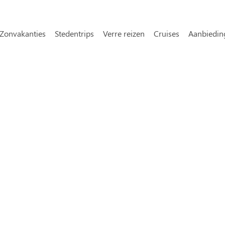
Overslaan en naar de inhoud gaa
avigatie
Zonvakanties
Stedentrips
Verre reizen
Cruises
Aanbiedin