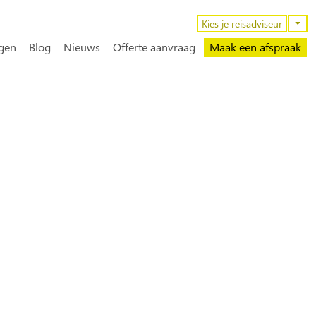
n
Kies je reisadviseur
gen
Blog
Nieuws
Offerte aanvraag
Maak een afspraak