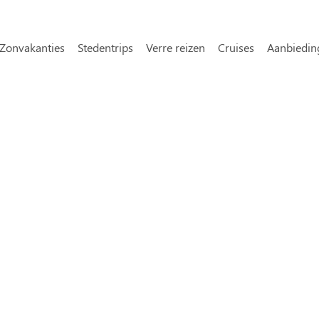
Overslaan en naar de inhoud gaa
avigatie
Zonvakanties
Stedentrips
Verre reizen
Cruises
Aanbiedin