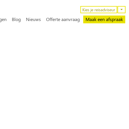
n
Kies je reisadviseur
gen
Blog
Nieuws
Offerte aanvraag
Maak een afspraak