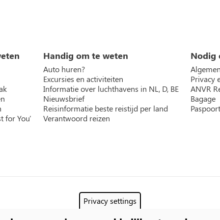
weten
Handig om te weten
Nodig 
Auto huren?
Algemen
Excursies en activiteiten
Privacy 
ak
Informatie over luchthavens in NL, D, BE
ANVR Re
en
Nieuwsbrief
Bagage
n
Reisinformatie beste reistijd per land
Paspoort
t for You'
Verantwoord reizen
Privacy settings