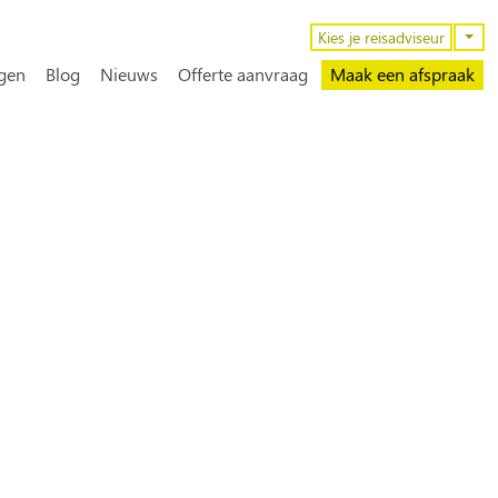
n
Kies je reisadviseur
gen
Blog
Nieuws
Offerte aanvraag
Maak een afspraak