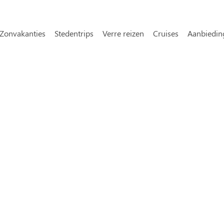
Overslaan en naar de inhoud gaa
avigatie
Zonvakanties
Stedentrips
Verre reizen
Cruises
Aanbiedin