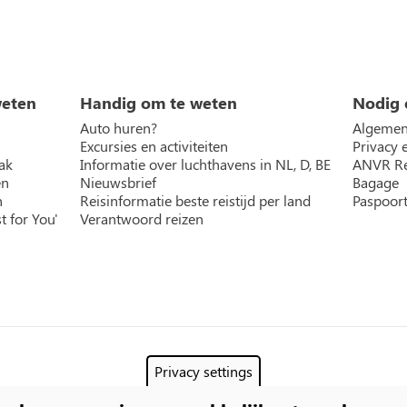
weten
Handig om te weten
Nodig 
Auto huren?
Algemen
Excursies en activiteiten
Privacy 
ak
Informatie over luchthavens in NL, D, BE
ANVR Re
en
Nieuwsbrief
Bagage
n
Reisinformatie beste reistijd per land
Paspoort
t for You'
Verantwoord reizen
Privacy settings