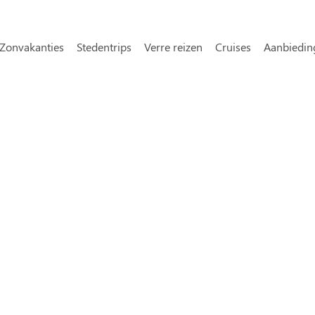
Overslaan en naar de inhoud gaa
avigatie
Zonvakanties
Stedentrips
Verre reizen
Cruises
Aanbiedin