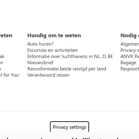
weten
Handig om te weten
Nodig 
Auto huren?
Algemen
Excursies en activiteiten
Privacy 
ak
Informatie over luchthavens in NL, D, BE
ANVR Re
en
Nieuwsbrief
Bagage
n
Reisinformatie beste reistijd per land
Paspoort
t for You'
Verantwoord reizen
Privacy settings