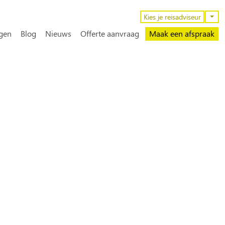
n
Kies je reisadviseur
gen
Blog
Nieuws
Offerte aanvraag
Maak een afspraak