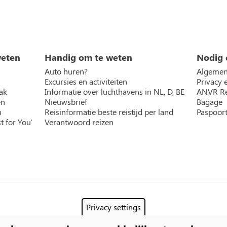
weten
Handig om te weten
Nodig 
Auto huren?
Algemen
Excursies en activiteiten
Privacy 
ak
Informatie over luchthavens in NL, D, BE
ANVR Re
en
Nieuwsbrief
Bagage
n
Reisinformatie beste reistijd per land
Paspoort
t for You'
Verantwoord reizen
Privacy settings