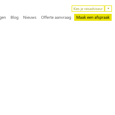
n
Kies je reisadviseur
gen
Blog
Nieuws
Offerte aanvraag
Maak een afspraak