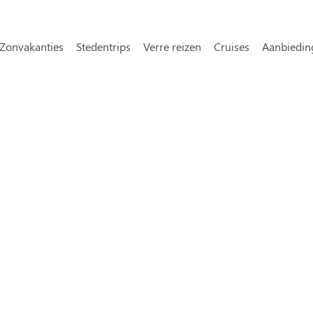
Overslaan en naar de inhoud gaa
avigatie
Zonvakanties
Stedentrips
Verre reizen
Cruises
Aanbiedin