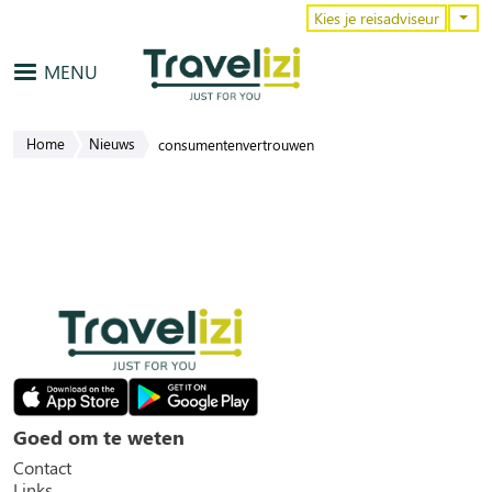
Overslaan en naar de inhoud gaa
Kies je reisadviseur
MENU
Home
Nieuws
consumentenvertrouwen
Goed om te weten
Contact
Links