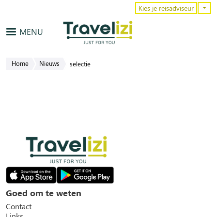
Overslaan en naar de inhoud gaa
Kies je reisadviseur
MENU
Home
Nieuws
selectie
Goed om te weten
Contact
Links