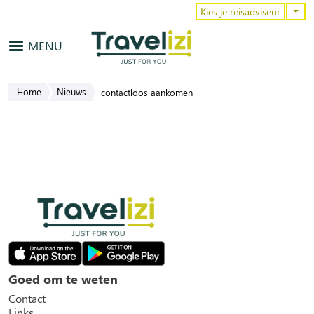
Overslaan en naar de inhoud gaa
Kies je reisadviseur
MENU
Home
Nieuws
contactloos aankomen
Goed om te weten
Contact
Links