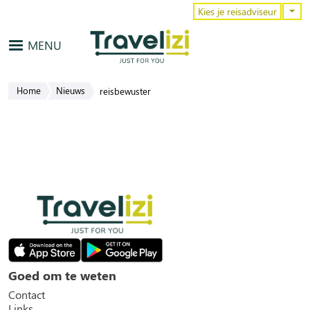
Overslaan en naar de inhoud gaa
Kies je reisadviseur
MENU
Home
Nieuws
reisbewuster
Goed om te weten
Contact
Links