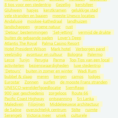
8 tips voor een stedentrip
Gezellig
kerstsfeer
Glühwein
hapjes
kerstkramen
gelukkige stad
vele stranden en baaien
meeste Unesco locaties
Andalusië
moskee-kathedraal
landhuizen
landschappen
groene natuur
rust
'Detour' bestemmingen
'Set-jetting'
vermijd de drukte
buiten de gebaande paden
Lover's Deep
Atlantis The Royal
Palma Casino Resort
Hotel President Wilson
Mark hotel
Verborgen parel
veelzijdig
avontuur en cultuur
Bologna
Palermo
Lecce
Turijn
Perugia
Parma
Top-Tips van een local
activiteiten
bezienswaardigheden
luxe stedentrip
'Detours'
buiten in zomer en winter
Wadi Rum
bubbel & slaap
meren
bergen
camps
lodges
Eurostar
Zonnen
surfen
de mooste Frans stranden
UNESCO-werelderfgoedlocatie
SiemReap
900 jaar geschiedenis
zorgeloos
Route 66
Pacific Coast Highway
ontspanning
Sri Lanka
Malediven
Filipijnen
Middeleeuwse architectuur
de Saône
overzichtelijk centrum
Stilte
ruimte
Serengeti
Victoria meer
uniek
culturele