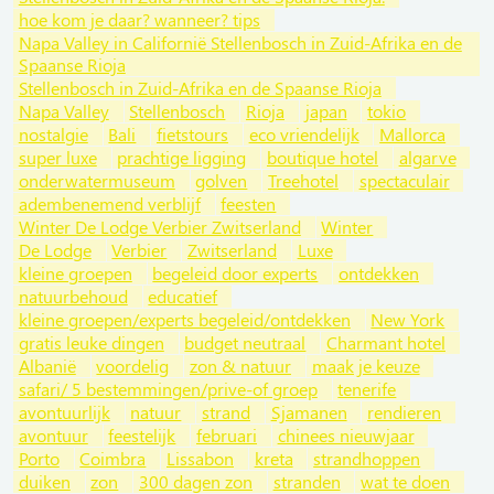
hoe kom je daar? wanneer? tips
Napa Valley in Californië Stellenbosch in Zuid-Afrika en de
Spaanse Rioja
Stellenbosch in Zuid-Afrika en de Spaanse Rioja
Napa Valley
Stellenbosch
Rioja
japan
tokio
nostalgie
Bali
fietstours
eco vriendelijk
Mallorca
super luxe
prachtige ligging
boutique hotel
algarve
onderwatermuseum
golven
Treehotel
spectaculair
adembenemend verblijf
feesten
Winter De Lodge Verbier Zwitserland
Winter
De Lodge
Verbier
Zwitserland
Luxe
kleine groepen
begeleid door experts
ontdekken
natuurbehoud
educatief
kleine groepen/experts begeleid/ontdekken
New York
gratis leuke dingen
budget neutraal
Charmant hotel
Albanië
voordelig
zon & natuur
maak je keuze
safari/ 5 bestemmingen/prive-of groep
tenerife
avontuurlijk
natuur
strand
Sjamanen
rendieren
avontuur
feestelijk
februari
chinees nieuwjaar
Porto
Coimbra
Lissabon
kreta
strandhoppen
duiken
zon
300 dagen zon
stranden
wat te doen