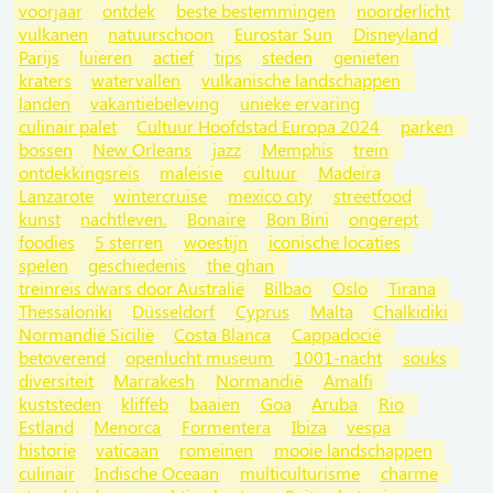
voorjaar
ontdek
beste bestemmingen
noorderlicht
vulkanen
natuurschoon
Eurostar Sun
Disneyland
Parijs
luieren
actief
tips
steden
genieten
kraters
watervallen
vulkanische landschappen
landen
vakantiebeleving
unieke ervaring
culinair palet
Cultuur Hoofdstad Europa 2024
parken
bossen
New Orleans
jazz
Memphis
trein
ontdekkingsreis
maleisie
cultuur
Madeira
Lanzarote
wintercruise
mexico city
streetfood
kunst
nachtleven.
Bonaire
Bon Bini
ongerept
foodies
5 sterren
woestijn
iconische locaties
spelen
geschiedenis
the ghan
treinreis dwars door Australië
Bilbao
Oslo
Tirana
Thessaloniki
Düsseldorf
Cyprus
Malta
Chalkidiki
Normandië Sicilië
Costa Blanca
Cappadocië
betoverend
openlucht museum
1001-nacht
souks
diversiteit
Marrakesh
Normandië
Amalfi
kuststeden
kliffeb
baaien
Goa
Aruba
Rio
Estland
Menorca
Formentera
Ibiza
vespa
historie
vaticaan
romeinen
mooie landschappen
culinair
Indische Oceaan
multiculturisme
charme