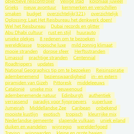
objectieve reiscontroller
Veilige stad
koloniaal juweel
Grieks
nieuw avontuur
kernmerken en verschillen
smaken
budget
overzichtelijk(321)
overzichtelijk
Oplossing: Laat Het Reisbureau het denkwerk doen!
Wel het Reisbureau
Dubai records en glitter
Abu Dhabi cultuur
rust en stijl
huurauto
unieke plekjes
8 redenen om te bezoeken
wereldklasse
tropische luxe
mild zonnig klimaat
mooie stranden
dorpse sfeer
Herftsstranden
Limassol
prachtige stranden
Centennial
Roadtrippers
updates
National Geographics tip om te bezoeken
Reisinspiratie
adembenemend
bezienswaardigheid
in- en extern
piramiden van Gizeh
Pittoresk
middeleeuws
Catalonië
unieke mix
eeuwenoud
adembenemende natuur
Edinburgh
authentiek
verrassend
paradijs voor fijnproevers
superluxe
Jumeirah
Middellandse Zee
Caribean
onbekend
mooiste kustlijn
exotisch
tropisch
kleurrijke mix
Nederlandse gemeente
slapende vulkaan
uniek eiland
duiken en wandelen
wijnregio
werelderfgoed
Treviso
wijngaarden
kleine en grote baaien