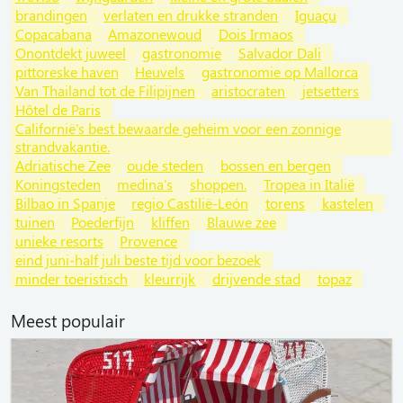
brandingen
verlaten en drukke stranden
Iguaçu
Copacabana
Amazonewoud
Dois Irmaos
Onontdekt juweel
gastronomie
Salvador Dali
pittoreske haven
Heuvels
gastronomie op Mallorca
Van Thailand tot de Filipijnen
aristocraten
jetsetters
Hôtel de Paris
Californië's best bewaarde geheim voor een zonnige
strandvakantie.
Adriatische Zee
oude steden
bossen en bergen
Koningsteden
medina's
shoppen.
Tropea in Italië
Bilbao in Spanje
regio Castilië-León
torens
kastelen
tuinen
Poederfijn
kliffen
Blauwe zee
unieke resorts
Provence
eind juni-half juli beste tijd voor bezoek
minder toeristisch
kleurrijk
drijvende stad
topaz
Meest populair