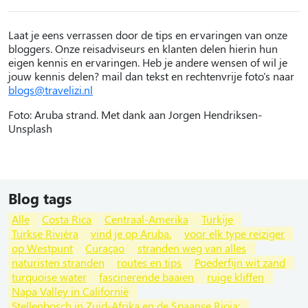
Laat je eens verrassen door de tips en ervaringen van onze
bloggers. Onze reisadviseurs en klanten delen hierin hun
eigen kennis en ervaringen. Heb je andere wensen of wil je
jouw kennis delen? mail dan tekst en rechtenvrije foto's naar
blogs@travelizi.nl
Foto: Aruba strand. Met dank aan Jorgen Hendriksen-
Unsplash
Blog tags
Alle
Costa Rica
Centraal-Amerika
Turkije
Turkse Rivièra
vind je op Aruba.
voor elk type reiziger
op Westpunt
Curaçao
stranden weg van alles
naturisten stranden
routes en tips
Poederfijn wit zand
turquoise water
fascinerende baaien
ruige kliffen
Napa Valley in Californië
Stellenbosch in Zuid-Afrika en de Spaanse Rioja: