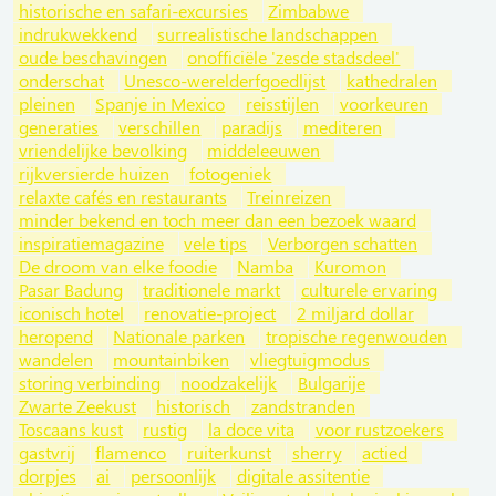
historische en safari-excursies
Zimbabwe
indrukwekkend
surrealistische landschappen
oude beschavingen
onofficiële 'zesde stadsdeel'
onderschat
Unesco-werelderfgoedlijst
kathedralen
pleinen
Spanje in Mexico
reisstijlen
voorkeuren
generaties
verschillen
paradijs
mediteren
vriendelijke bevolking
middeleeuwen
rijkversierde huizen
fotogeniek
relaxte cafés en restaurants
Treinreizen
minder bekend en toch meer dan een bezoek waard
inspiratiemagazine
vele tips
Verborgen schatten
De droom van elke foodie
Namba
Kuromon
Pasar Badung
traditionele markt
culturele ervaring
iconisch hotel
renovatie-project
2 miljard dollar
heropend
Nationale parken
tropische regenwouden
wandelen
mountainbiken
vliegtuigmodus
storing verbinding
noodzakelijk
Bulgarije
Zwarte Zeekust
historisch
zandstranden
Toscaans kust
rustig
la doce vita
voor rustzoekers
gastvrij
flamenco
ruiterkunst
sherry
actied
dorpjes
ai
persoonlijk
digitale assitentie