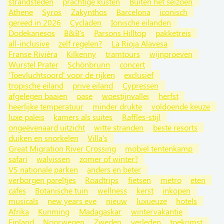
strandsteden
prachtige kusten
Buiten het seizoen
Athene
Syros
Zakynthos
Barcelona
iconisch
gereed in 2026
Cycladen
Ionische eilanden
Dodekanesos
B&B's
Parsons Hilltop
pakketreis
all-inclusive
zelf regelen?
La Rioja Alavesa
Franse Rivièra
Kilkenny
tramtours
wijnproeven
Wurstel Prater
Schönbrunn
concert
'Toevluchtsoord' voor de rijken
exclusief
tropische eiland
prive eiland
Cypressen
afgelegen baaien
oase
woestijnvallei
herfst
heerlijke temperatuur
minder drukte
voldoende keuze
luxe paleis
kamers als suites
Raffles-stijl
ongeëvenaard uitzicht
witte stranden
beste resorts
duiken en snorkelen
Villa's
Great Migration River Crossing
mobiel tentenkamp
safari
walvissen
zomer of winter?
VS nationale parken
anders en beter
verborgen pareltjes
Roadtrips
fietsen
metro
eten
cafes
Botanische tuin
wellness
kerst
inkopen
musicals
new years eve
nieuw
luxueuze
hotels
Afrika
Kunming
Madagaskar
wintervakantie
Finland
Noorwegen
Zweden
verleden
toekomst