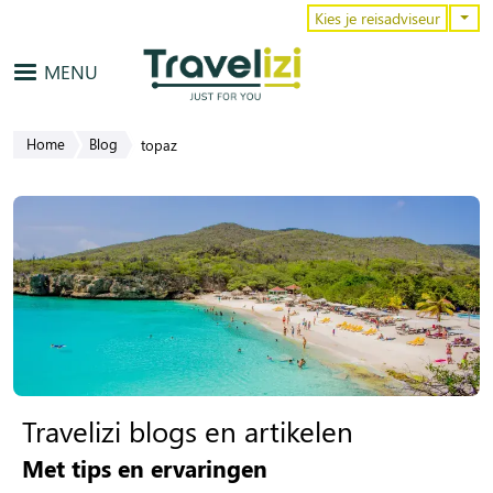
Overslaan en naar de inhoud gaa
Kies je reisadviseur
MENU
Home
Blog
topaz
Travelizi blogs en artikelen
Met tips en ervaringen