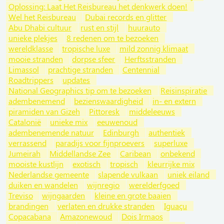
Oplossing: Laat Het Reisbureau het denkwerk doen!
Wel het Reisbureau
Dubai records en glitter
Abu Dhabi cultuur
rust en stijl
huurauto
unieke plekjes
8 redenen om te bezoeken
wereldklasse
tropische luxe
mild zonnig klimaat
mooie stranden
dorpse sfeer
Herftsstranden
Limassol
prachtige stranden
Centennial
Roadtrippers
updates
National Geographics tip om te bezoeken
Reisinspiratie
adembenemend
bezienswaardigheid
in- en extern
piramiden van Gizeh
Pittoresk
middeleeuws
Catalonië
unieke mix
eeuwenoud
adembenemende natuur
Edinburgh
authentiek
verrassend
paradijs voor fijnproevers
superluxe
Jumeirah
Middellandse Zee
Caribean
onbekend
mooiste kustlijn
exotisch
tropisch
kleurrijke mix
Nederlandse gemeente
slapende vulkaan
uniek eiland
duiken en wandelen
wijnregio
werelderfgoed
Treviso
wijngaarden
kleine en grote baaien
brandingen
verlaten en drukke stranden
Iguaçu
Copacabana
Amazonewoud
Dois Irmaos