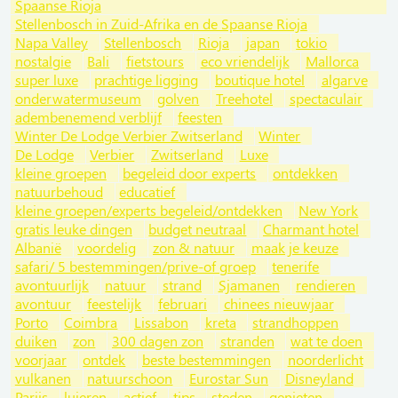
Spaanse Rioja
Stellenbosch in Zuid-Afrika en de Spaanse Rioja
Napa Valley
Stellenbosch
Rioja
japan
tokio
nostalgie
Bali
fietstours
eco vriendelijk
Mallorca
super luxe
prachtige ligging
boutique hotel
algarve
onderwatermuseum
golven
Treehotel
spectaculair
adembenemend verblijf
feesten
Winter De Lodge Verbier Zwitserland
Winter
De Lodge
Verbier
Zwitserland
Luxe
kleine groepen
begeleid door experts
ontdekken
natuurbehoud
educatief
kleine groepen/experts begeleid/ontdekken
New York
gratis leuke dingen
budget neutraal
Charmant hotel
Albanië
voordelig
zon & natuur
maak je keuze
safari/ 5 bestemmingen/prive-of groep
tenerife
avontuurlijk
natuur
strand
Sjamanen
rendieren
avontuur
feestelijk
februari
chinees nieuwjaar
Porto
Coimbra
Lissabon
kreta
strandhoppen
duiken
zon
300 dagen zon
stranden
wat te doen
voorjaar
ontdek
beste bestemmingen
noorderlicht
vulkanen
natuurschoon
Eurostar Sun
Disneyland
Parijs
luieren
actief
tips
steden
genieten