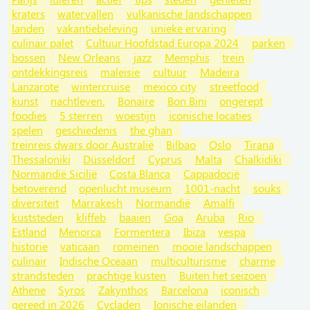
kraters
watervallen
vulkanische landschappen
landen
vakantiebeleving
unieke ervaring
culinair palet
Cultuur Hoofdstad Europa 2024
parken
bossen
New Orleans
jazz
Memphis
trein
ontdekkingsreis
maleisie
cultuur
Madeira
Lanzarote
wintercruise
mexico city
streetfood
kunst
nachtleven.
Bonaire
Bon Bini
ongerept
foodies
5 sterren
woestijn
iconische locaties
spelen
geschiedenis
the ghan
treinreis dwars door Australië
Bilbao
Oslo
Tirana
Thessaloniki
Düsseldorf
Cyprus
Malta
Chalkidiki
Normandië Sicilië
Costa Blanca
Cappadocië
betoverend
openlucht museum
1001-nacht
souks
diversiteit
Marrakesh
Normandië
Amalfi
kuststeden
kliffeb
baaien
Goa
Aruba
Rio
Estland
Menorca
Formentera
Ibiza
vespa
historie
vaticaan
romeinen
mooie landschappen
culinair
Indische Oceaan
multiculturisme
charme
strandsteden
prachtige kusten
Buiten het seizoen
Athene
Syros
Zakynthos
Barcelona
iconisch
gereed in 2026
Cycladen
Ionische eilanden