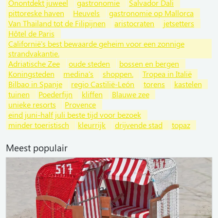
Onontdekt juweel
gastronomie
Salvador Dali
pittoreske haven
Heuvels
gastronomie op Mallorca
Van Thailand tot de Filipijnen
aristocraten
jetsetters
Hôtel de Paris
Californië's best bewaarde geheim voor een zonnige
strandvakantie.
Adriatische Zee
oude steden
bossen en bergen
Koningsteden
medina's
shoppen.
Tropea in Italië
Bilbao in Spanje
regio Castilië-León
torens
kastelen
tuinen
Poederfijn
kliffen
Blauwe zee
unieke resorts
Provence
eind juni-half juli beste tijd voor bezoek
minder toeristisch
kleurrijk
drijvende stad
topaz
Meest populair