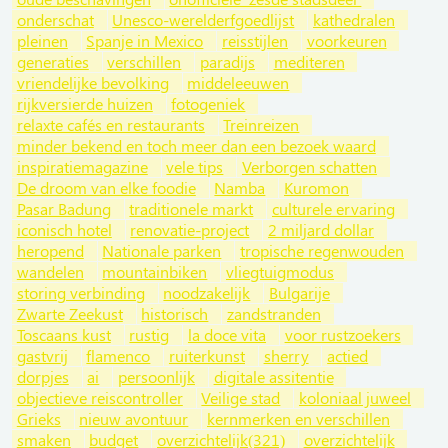
onderschat
Unesco-werelderfgoedlijst
kathedralen
pleinen
Spanje in Mexico
reisstijlen
voorkeuren
generaties
verschillen
paradijs
mediteren
vriendelijke bevolking
middeleeuwen
rijkversierde huizen
fotogeniek
relaxte cafés en restaurants
Treinreizen
minder bekend en toch meer dan een bezoek waard
inspiratiemagazine
vele tips
Verborgen schatten
De droom van elke foodie
Namba
Kuromon
Pasar Badung
traditionele markt
culturele ervaring
iconisch hotel
renovatie-project
2 miljard dollar
heropend
Nationale parken
tropische regenwouden
wandelen
mountainbiken
vliegtuigmodus
storing verbinding
noodzakelijk
Bulgarije
Zwarte Zeekust
historisch
zandstranden
Toscaans kust
rustig
la doce vita
voor rustzoekers
gastvrij
flamenco
ruiterkunst
sherry
actied
dorpjes
ai
persoonlijk
digitale assitentie
objectieve reiscontroller
Veilige stad
koloniaal juweel
Grieks
nieuw avontuur
kernmerken en verschillen
smaken
budget
overzichtelijk(321)
overzichtelijk