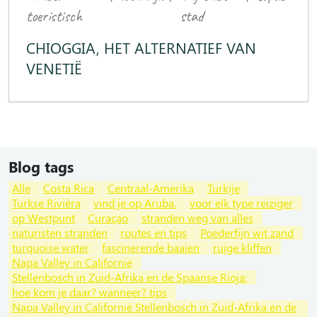
toeristisch
stad
CHIOGGIA, HET ALTERNATIEF VAN
VENETIË
Blog tags
Alle
Costa Rica
Centraal-Amerika
Turkije
Turkse Rivièra
vind je op Aruba.
voor elk type reiziger
op Westpunt
Curaçao
stranden weg van alles
naturisten stranden
routes en tips
Poederfijn wit zand
turquoise water
fascinerende baaien
ruige kliffen
Napa Valley in Californië
Stellenbosch in Zuid-Afrika en de Spaanse Rioja:
hoe kom je daar? wanneer? tips
Napa Valley in Californië Stellenbosch in Zuid-Afrika en de