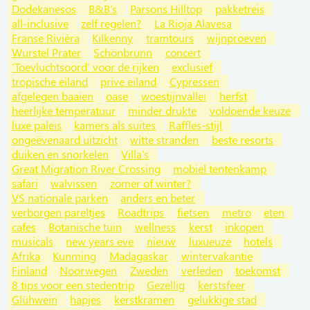
Dodekanesos
B&B's
Parsons Hilltop
pakketreis
all-inclusive
zelf regelen?
La Rioja Alavesa
Franse Rivièra
Kilkenny
tramtours
wijnproeven
Wurstel Prater
Schönbrunn
concert
'Toevluchtsoord' voor de rijken
exclusief
tropische eiland
prive eiland
Cypressen
afgelegen baaien
oase
woestijnvallei
herfst
heerlijke temperatuur
minder drukte
voldoende keuze
luxe paleis
kamers als suites
Raffles-stijl
ongeëvenaard uitzicht
witte stranden
beste resorts
duiken en snorkelen
Villa's
Great Migration River Crossing
mobiel tentenkamp
safari
walvissen
zomer of winter?
VS nationale parken
anders en beter
verborgen pareltjes
Roadtrips
fietsen
metro
eten
cafes
Botanische tuin
wellness
kerst
inkopen
musicals
new years eve
nieuw
luxueuze
hotels
Afrika
Kunming
Madagaskar
wintervakantie
Finland
Noorwegen
Zweden
verleden
toekomst
8 tips voor een stedentrip
Gezellig
kerstsfeer
Glühwein
hapjes
kerstkramen
gelukkige stad