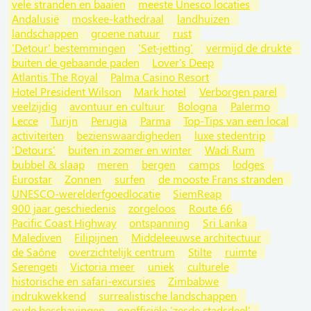
vele stranden en baaien
meeste Unesco locaties
Andalusië
moskee-kathedraal
landhuizen
landschappen
groene natuur
rust
'Detour' bestemmingen
'Set-jetting'
vermijd de drukte
buiten de gebaande paden
Lover's Deep
Atlantis The Royal
Palma Casino Resort
Hotel President Wilson
Mark hotel
Verborgen parel
veelzijdig
avontuur en cultuur
Bologna
Palermo
Lecce
Turijn
Perugia
Parma
Top-Tips van een local
activiteiten
bezienswaardigheden
luxe stedentrip
'Detours'
buiten in zomer en winter
Wadi Rum
bubbel & slaap
meren
bergen
camps
lodges
Eurostar
Zonnen
surfen
de mooste Frans stranden
UNESCO-werelderfgoedlocatie
SiemReap
900 jaar geschiedenis
zorgeloos
Route 66
Pacific Coast Highway
ontspanning
Sri Lanka
Malediven
Filipijnen
Middeleeuwse architectuur
de Saône
overzichtelijk centrum
Stilte
ruimte
Serengeti
Victoria meer
uniek
culturele
historische en safari-excursies
Zimbabwe
indrukwekkend
surrealistische landschappen
oude beschavingen
onofficiële 'zesde stadsdeel'