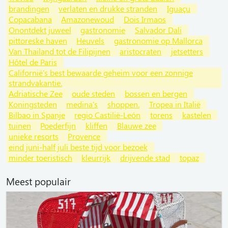
brandingen
verlaten en drukke stranden
Iguaçu
Copacabana
Amazonewoud
Dois Irmaos
Onontdekt juweel
gastronomie
Salvador Dali
pittoreske haven
Heuvels
gastronomie op Mallorca
Van Thailand tot de Filipijnen
aristocraten
jetsetters
Hôtel de Paris
Californië's best bewaarde geheim voor een zonnige
strandvakantie.
Adriatische Zee
oude steden
bossen en bergen
Koningsteden
medina's
shoppen.
Tropea in Italië
Bilbao in Spanje
regio Castilië-León
torens
kastelen
tuinen
Poederfijn
kliffen
Blauwe zee
unieke resorts
Provence
eind juni-half juli beste tijd voor bezoek
minder toeristisch
kleurrijk
drijvende stad
topaz
Meest populair