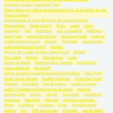
hoe kom je daar? wanneer? tips
Napa Valley in Californië Stellenbosch in Zuid-Afrika en de
Spaanse Rioja
Stellenbosch in Zuid-Afrika en de Spaanse Rioja
Napa Valley
Stellenbosch
Rioja
japan
tokio
nostalgie
Bali
fietstours
eco vriendelijk
Mallorca
super luxe
prachtige ligging
boutique hotel
algarve
onderwatermuseum
golven
Treehotel
spectaculair
adembenemend verblijf
feesten
Winter De Lodge Verbier Zwitserland
Winter
De Lodge
Verbier
Zwitserland
Luxe
kleine groepen
begeleid door experts
ontdekken
natuurbehoud
educatief
kleine groepen/experts begeleid/ontdekken
New York
gratis leuke dingen
budget neutraal
Charmant hotel
Albanië
voordelig
zon & natuur
maak je keuze
safari/ 5 bestemmingen/prive-of groep
tenerife
avontuurlijk
natuur
strand
Sjamanen
rendieren
avontuur
feestelijk
februari
chinees nieuwjaar
Porto
Coimbra
Lissabon
kreta
strandhoppen
duiken
zon
300 dagen zon
stranden
wat te doen