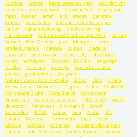
voorjaar
ontdek
beste bestemmingen
noorderlicht
vulkanen
natuurschoon
Eurostar Sun
Disneyland
Parijs
luieren
actief
tips
steden
genieten
kraters
watervallen
vulkanische landschappen
landen
vakantiebeleving
unieke ervaring
culinair palet
Cultuur Hoofdstad Europa 2024
parken
bossen
New Orleans
jazz
Memphis
trein
ontdekkingsreis
maleisie
cultuur
Madeira
Lanzarote
wintercruise
mexico city
streetfood
kunst
nachtleven.
Bonaire
Bon Bini
ongerept
foodies
5 sterren
woestijn
iconische locaties
spelen
geschiedenis
the ghan
treinreis dwars door Australië
Bilbao
Oslo
Tirana
Thessaloniki
Düsseldorf
Cyprus
Malta
Chalkidiki
Normandië Sicilië
Costa Blanca
Cappadocië
betoverend
openlucht museum
1001-nacht
souks
diversiteit
Marrakesh
Normandië
Amalfi
kuststeden
kliffeb
baaien
Goa
Aruba
Rio
Estland
Menorca
Formentera
Ibiza
vespa
historie
vaticaan
romeinen
mooie landschappen
culinair
Indische Oceaan
multiculturisme
charme