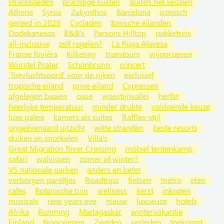
strandsteden
prachtige kusten
Buiten het seizoen
Athene
Syros
Zakynthos
Barcelona
iconisch
gereed in 2026
Cycladen
Ionische eilanden
Dodekanesos
B&B's
Parsons Hilltop
pakketreis
all-inclusive
zelf regelen?
La Rioja Alavesa
Franse Rivièra
Kilkenny
tramtours
wijnproeven
Wurstel Prater
Schönbrunn
concert
'Toevluchtsoord' voor de rijken
exclusief
tropische eiland
prive eiland
Cypressen
afgelegen baaien
oase
woestijnvallei
herfst
heerlijke temperatuur
minder drukte
voldoende keuze
luxe paleis
kamers als suites
Raffles-stijl
ongeëvenaard uitzicht
witte stranden
beste resorts
duiken en snorkelen
Villa's
Great Migration River Crossing
mobiel tentenkamp
safari
walvissen
zomer of winter?
VS nationale parken
anders en beter
verborgen pareltjes
Roadtrips
fietsen
metro
eten
cafes
Botanische tuin
wellness
kerst
inkopen
musicals
new years eve
nieuw
luxueuze
hotels
Afrika
Kunming
Madagaskar
wintervakantie
Finland
Noorwegen
Zweden
verleden
toekomst