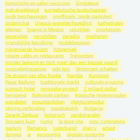
historische en safari-excursies
Zimbabwe
indrukwekkend
surrealistische landschappen
oude beschavingen
onofficiële 'zesde stadsdeel'
onderschat
Unesco-werelderfgoedlijst
kathedralen
pleinen
Spanje in Mexico
reisstijlen
voorkeuren
generaties
verschillen
paradijs
mediteren
vriendelijke bevolking
middeleeuwen
rijkversierde huizen
fotogeniek
relaxte cafés en restaurants
Treinreizen
minder bekend en toch meer dan een bezoek waard
inspiratiemagazine
vele tips
Verborgen schatten
De droom van elke foodie
Namba
Kuromon
Pasar Badung
traditionele markt
culturele ervaring
iconisch hotel
renovatie-project
2 miljard dollar
heropend
Nationale parken
tropische regenwouden
wandelen
mountainbiken
vliegtuigmodus
storing verbinding
noodzakelijk
Bulgarije
Zwarte Zeekust
historisch
zandstranden
Toscaans kust
rustig
la doce vita
voor rustzoekers
gastvrij
flamenco
ruiterkunst
sherry
actied
dorpjes
ai
persoonlijk
digitale assitentie