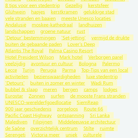
8 tips voor een stedentrip
Gezellig
kerstsfeer
Glühwein
hapjes
kerstkramen
gelukkige stad
vele stranden en baaien
meeste Unesco locaties
Andalusië
moskee-kathedraal
landhuizen
landschappen
groene natuur
rust
'Detour' bestemmingen
'Set-jetting'
vermijd de drukte
buiten de gebaande paden
Lover's Deep
Atlantis The Royal
Palma Casino Resort
Hotel President Wilson
Mark hotel
Verborgen parel
veelzijdig
avontuur en cultuur
Bologna
Palermo
Lecce
Turijn
Perugia
Parma
Top-Tips van een local
activiteiten
bezienswaardigheden
luxe stedentrip
'Detours'
buiten in zomer en winter
Wadi Rum
bubbel & slaap
meren
bergen
camps
lodges
Eurostar
Zonnen
surfen
de mooste Frans stranden
UNESCO-werelderfgoedlocatie
SiemReap
900 jaar geschiedenis
zorgeloos
Route 66
Pacific Coast Highway
ontspanning
Sri Lanka
Malediven
Filipijnen
Middeleeuwse architectuur
de Saône
overzichtelijk centrum
Stilte
ruimte
Serengeti
Victoria meer
uniek
culturele