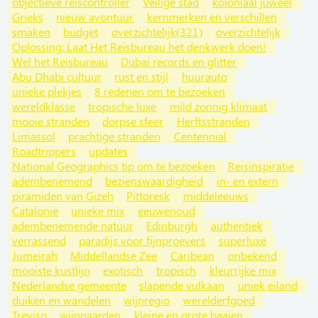
objectieve reiscontroller
Veilige stad
koloniaal juweel
Grieks
nieuw avontuur
kernmerken en verschillen
smaken
budget
overzichtelijk(321)
overzichtelijk
Oplossing: Laat Het Reisbureau het denkwerk doen!
Wel het Reisbureau
Dubai records en glitter
Abu Dhabi cultuur
rust en stijl
huurauto
unieke plekjes
8 redenen om te bezoeken
wereldklasse
tropische luxe
mild zonnig klimaat
mooie stranden
dorpse sfeer
Herftsstranden
Limassol
prachtige stranden
Centennial
Roadtrippers
updates
National Geographics tip om te bezoeken
Reisinspiratie
adembenemend
bezienswaardigheid
in- en extern
piramiden van Gizeh
Pittoresk
middeleeuws
Catalonië
unieke mix
eeuwenoud
adembenemende natuur
Edinburgh
authentiek
verrassend
paradijs voor fijnproevers
superluxe
Jumeirah
Middellandse Zee
Caribean
onbekend
mooiste kustlijn
exotisch
tropisch
kleurrijke mix
Nederlandse gemeente
slapende vulkaan
uniek eiland
duiken en wandelen
wijnregio
werelderfgoed
Treviso
wijngaarden
kleine en grote baaien