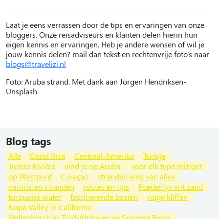
Laat je eens verrassen door de tips en ervaringen van onze
bloggers. Onze reisadviseurs en klanten delen hierin hun
eigen kennis en ervaringen. Heb je andere wensen of wil je
jouw kennis delen? mail dan tekst en rechtenvrije foto's naar
blogs@travelizi.nl
Foto: Aruba strand. Met dank aan Jorgen Hendriksen-
Unsplash
Blog tags
Alle
Costa Rica
Centraal-Amerika
Turkije
Turkse Rivièra
vind je op Aruba.
voor elk type reiziger
op Westpunt
Curaçao
stranden weg van alles
naturisten stranden
routes en tips
Poederfijn wit zand
turquoise water
fascinerende baaien
ruige kliffen
Napa Valley in Californië
Stellenbosch in Zuid-Afrika en de Spaanse Rioja: