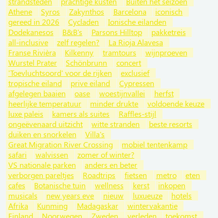
strandsteden
prachtige kusten
Buiten het seizoen
Athene
Syros
Zakynthos
Barcelona
iconisch
gereed in 2026
Cycladen
Ionische eilanden
Dodekanesos
B&B's
Parsons Hilltop
pakketreis
all-inclusive
zelf regelen?
La Rioja Alavesa
Franse Rivièra
Kilkenny
tramtours
wijnproeven
Wurstel Prater
Schönbrunn
concert
'Toevluchtsoord' voor de rijken
exclusief
tropische eiland
prive eiland
Cypressen
afgelegen baaien
oase
woestijnvallei
herfst
heerlijke temperatuur
minder drukte
voldoende keuze
luxe paleis
kamers als suites
Raffles-stijl
ongeëvenaard uitzicht
witte stranden
beste resorts
duiken en snorkelen
Villa's
Great Migration River Crossing
mobiel tentenkamp
safari
walvissen
zomer of winter?
VS nationale parken
anders en beter
verborgen pareltjes
Roadtrips
fietsen
metro
eten
cafes
Botanische tuin
wellness
kerst
inkopen
musicals
new years eve
nieuw
luxueuze
hotels
Afrika
Kunming
Madagaskar
wintervakantie
Finland
Noorwegen
Zweden
verleden
toekomst