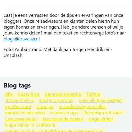
Laat je eens verrassen door de tips en ervaringen van onze
bloggers. Onze reisadviseurs en klanten delen hierin hun
eigen kennis en ervaringen. Heb je andere wensen of wil je
jouw kennis delen? mail dan tekst en rechtenvrije foto's naar
blogs@travelizi.nl
Foto: Aruba strand. Met dank aan Jorgen Hendriksen-
Unsplash
Blog tags
Alle
Costa Rica
Centraal-Amerika
Turkije
Turkse Rivièra
vind je op Aruba.
voor elk type reiziger
op Westpunt
Curaçao
stranden weg van alles
naturisten stranden
routes en tips
Poederfijn wit zand
turquoise water
fascinerende baaien
ruige kliffen
Napa Valley in Californië
Stellenbosch in Zuid-Afrika en de Spaanse Rioja: