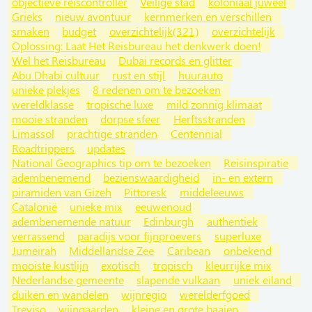
objectieve reiscontroller
Veilige stad
koloniaal juweel
Grieks
nieuw avontuur
kernmerken en verschillen
smaken
budget
overzichtelijk(321)
overzichtelijk
Oplossing: Laat Het Reisbureau het denkwerk doen!
Wel het Reisbureau
Dubai records en glitter
Abu Dhabi cultuur
rust en stijl
huurauto
unieke plekjes
8 redenen om te bezoeken
wereldklasse
tropische luxe
mild zonnig klimaat
mooie stranden
dorpse sfeer
Herftsstranden
Limassol
prachtige stranden
Centennial
Roadtrippers
updates
National Geographics tip om te bezoeken
Reisinspiratie
adembenemend
bezienswaardigheid
in- en extern
piramiden van Gizeh
Pittoresk
middeleeuws
Catalonië
unieke mix
eeuwenoud
adembenemende natuur
Edinburgh
authentiek
verrassend
paradijs voor fijnproevers
superluxe
Jumeirah
Middellandse Zee
Caribean
onbekend
mooiste kustlijn
exotisch
tropisch
kleurrijke mix
Nederlandse gemeente
slapende vulkaan
uniek eiland
duiken en wandelen
wijnregio
werelderfgoed
Treviso
wijngaarden
kleine en grote baaien