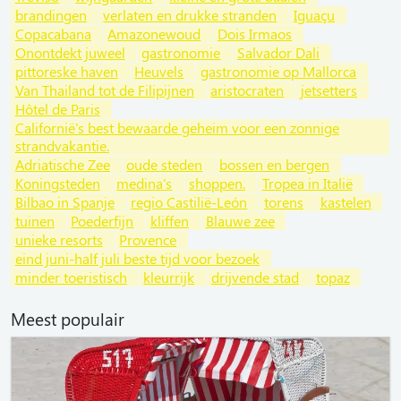
brandingen
verlaten en drukke stranden
Iguaçu
Copacabana
Amazonewoud
Dois Irmaos
Onontdekt juweel
gastronomie
Salvador Dali
pittoreske haven
Heuvels
gastronomie op Mallorca
Van Thailand tot de Filipijnen
aristocraten
jetsetters
Hôtel de Paris
Californië's best bewaarde geheim voor een zonnige
strandvakantie.
Adriatische Zee
oude steden
bossen en bergen
Koningsteden
medina's
shoppen.
Tropea in Italië
Bilbao in Spanje
regio Castilië-León
torens
kastelen
tuinen
Poederfijn
kliffen
Blauwe zee
unieke resorts
Provence
eind juni-half juli beste tijd voor bezoek
minder toeristisch
kleurrijk
drijvende stad
topaz
Meest populair