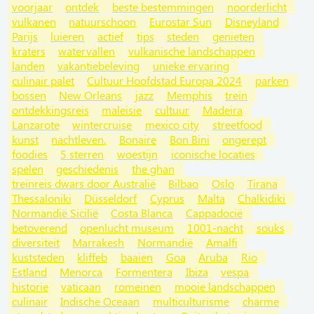
voorjaar
ontdek
beste bestemmingen
noorderlicht
vulkanen
natuurschoon
Eurostar Sun
Disneyland
Parijs
luieren
actief
tips
steden
genieten
kraters
watervallen
vulkanische landschappen
landen
vakantiebeleving
unieke ervaring
culinair palet
Cultuur Hoofdstad Europa 2024
parken
bossen
New Orleans
jazz
Memphis
trein
ontdekkingsreis
maleisie
cultuur
Madeira
Lanzarote
wintercruise
mexico city
streetfood
kunst
nachtleven.
Bonaire
Bon Bini
ongerept
foodies
5 sterren
woestijn
iconische locaties
spelen
geschiedenis
the ghan
treinreis dwars door Australië
Bilbao
Oslo
Tirana
Thessaloniki
Düsseldorf
Cyprus
Malta
Chalkidiki
Normandië Sicilië
Costa Blanca
Cappadocië
betoverend
openlucht museum
1001-nacht
souks
diversiteit
Marrakesh
Normandië
Amalfi
kuststeden
kliffeb
baaien
Goa
Aruba
Rio
Estland
Menorca
Formentera
Ibiza
vespa
historie
vaticaan
romeinen
mooie landschappen
culinair
Indische Oceaan
multiculturisme
charme