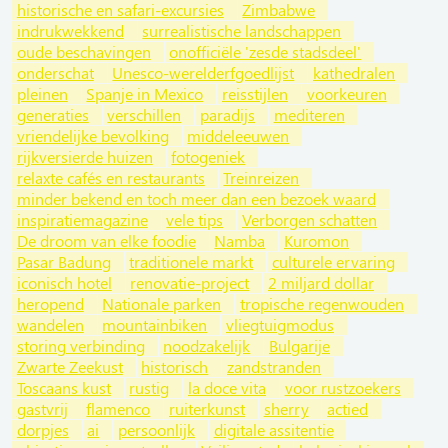
historische en safari-excursies
Zimbabwe
indrukwekkend
surrealistische landschappen
oude beschavingen
onofficiële 'zesde stadsdeel'
onderschat
Unesco-werelderfgoedlijst
kathedralen
pleinen
Spanje in Mexico
reisstijlen
voorkeuren
generaties
verschillen
paradijs
mediteren
vriendelijke bevolking
middeleeuwen
rijkversierde huizen
fotogeniek
relaxte cafés en restaurants
Treinreizen
minder bekend en toch meer dan een bezoek waard
inspiratiemagazine
vele tips
Verborgen schatten
De droom van elke foodie
Namba
Kuromon
Pasar Badung
traditionele markt
culturele ervaring
iconisch hotel
renovatie-project
2 miljard dollar
heropend
Nationale parken
tropische regenwouden
wandelen
mountainbiken
vliegtuigmodus
storing verbinding
noodzakelijk
Bulgarije
Zwarte Zeekust
historisch
zandstranden
Toscaans kust
rustig
la doce vita
voor rustzoekers
gastvrij
flamenco
ruiterkunst
sherry
actied
dorpjes
ai
persoonlijk
digitale assitentie