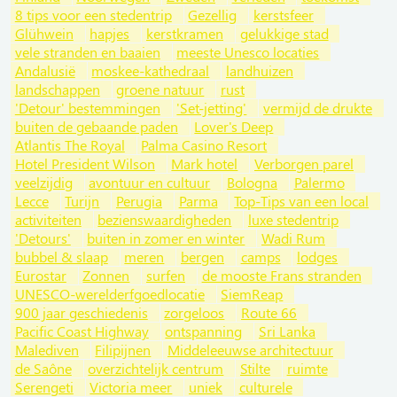
8 tips voor een stedentrip
Gezellig
kerstsfeer
Glühwein
hapjes
kerstkramen
gelukkige stad
vele stranden en baaien
meeste Unesco locaties
Andalusië
moskee-kathedraal
landhuizen
landschappen
groene natuur
rust
'Detour' bestemmingen
'Set-jetting'
vermijd de drukte
buiten de gebaande paden
Lover's Deep
Atlantis The Royal
Palma Casino Resort
Hotel President Wilson
Mark hotel
Verborgen parel
veelzijdig
avontuur en cultuur
Bologna
Palermo
Lecce
Turijn
Perugia
Parma
Top-Tips van een local
activiteiten
bezienswaardigheden
luxe stedentrip
'Detours'
buiten in zomer en winter
Wadi Rum
bubbel & slaap
meren
bergen
camps
lodges
Eurostar
Zonnen
surfen
de mooste Frans stranden
UNESCO-werelderfgoedlocatie
SiemReap
900 jaar geschiedenis
zorgeloos
Route 66
Pacific Coast Highway
ontspanning
Sri Lanka
Malediven
Filipijnen
Middeleeuwse architectuur
de Saône
overzichtelijk centrum
Stilte
ruimte
Serengeti
Victoria meer
uniek
culturele