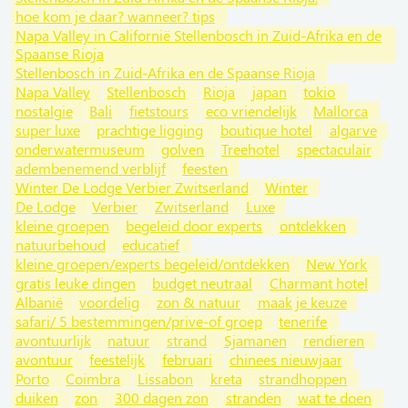
hoe kom je daar? wanneer? tips
Napa Valley in Californië Stellenbosch in Zuid-Afrika en de
Spaanse Rioja
Stellenbosch in Zuid-Afrika en de Spaanse Rioja
Napa Valley
Stellenbosch
Rioja
japan
tokio
nostalgie
Bali
fietstours
eco vriendelijk
Mallorca
super luxe
prachtige ligging
boutique hotel
algarve
onderwatermuseum
golven
Treehotel
spectaculair
adembenemend verblijf
feesten
Winter De Lodge Verbier Zwitserland
Winter
De Lodge
Verbier
Zwitserland
Luxe
kleine groepen
begeleid door experts
ontdekken
natuurbehoud
educatief
kleine groepen/experts begeleid/ontdekken
New York
gratis leuke dingen
budget neutraal
Charmant hotel
Albanië
voordelig
zon & natuur
maak je keuze
safari/ 5 bestemmingen/prive-of groep
tenerife
avontuurlijk
natuur
strand
Sjamanen
rendieren
avontuur
feestelijk
februari
chinees nieuwjaar
Porto
Coimbra
Lissabon
kreta
strandhoppen
duiken
zon
300 dagen zon
stranden
wat te doen