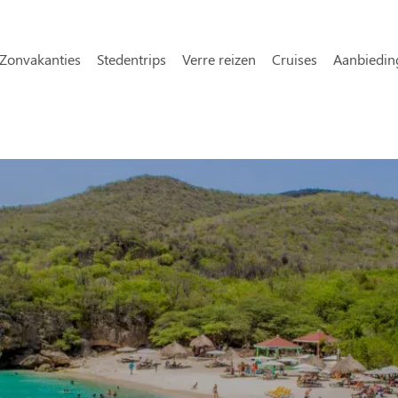
Overslaan en naar de inhoud gaa
avigatie
Zonvakanties
Stedentrips
Verre reizen
Cruises
Aanbiedin