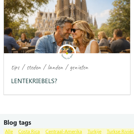
tips
/
steden
/
landen
/
genieten
LENTEKRIEBELS?
Blog tags
Alle
Costa Rica
Centraal-Amerika
Turkije
Turkse Rivièr