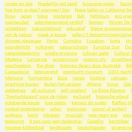
routes en tips
Poederfijn wit zand
turquoise water
fasci
hoe kom je daar? wanneer? tips
Napa Valley in Californië St
Rioja
japan
tokio
nostalgie
Bali
fietstours
eco vrie
spectaculair
adembenemend verblijf
feesten
Winter De 
ontdekken
natuurbehoud
educatief
kleine groepen/expe
zon & natuur
maak je keuze
safari/ 5 bestemmingen/priv
chinees nieuwjaar
Porto
Coimbra
Lissabon
kreta
st
noorderlicht
vulkanen
natuurschoon
Eurostar Sun
Dis
vakantiebeleving
unieke ervaring
culinair palet
Cultuur
Madeira
Lanzarote
wintercruise
mexico city
streetfoo
geschiedenis
the ghan
treinreis dwars door Australië
Bi
Cappadocië
betoverend
openlucht museum
1001-nacht
Menorca
Formentera
Ibiza
vespa
historie
vaticaan
prachtige kusten
Buiten het seizoen
Athene
Syros
Zak
pakketreis
all-inclusive
zelf regelen?
La Rioja Alavesa
'Toevluchtsoord' voor de rijken
exclusief
tropische eiland
voldoende keuze
luxe paleis
kamers als suites
Raffles-sti
mobiel tentenkamp
safari
walvissen
zomer of winter?
wellness
kerst
inkopen
musicals
new years eve
nie
toekomst
8 tips voor een stedentrip
Gezellig
kerstsfeer
moskee-kathedraal
landhuizen
landschappen
groene na