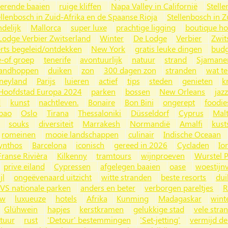
nerende baaien
ruige kliffen
Napa Valley in Californië
Stelle
ellenbosch in Zuid-Afrika en de Spaanse Rioja
Stellenbosch in Z
ndelijk
Mallorca
super luxe
prachtige ligging
boutique ho
Lodge Verbier Zwitserland
Winter
De Lodge
Verbier
Zwit
rts begeleid/ontdekken
New York
gratis leuke dingen
budg
e-of groep
tenerife
avontuurlijk
natuur
strand
Sjamane
randhoppen
duiken
zon
300 dagen zon
stranden
wat t
neyland
Parijs
luieren
actief
tips
steden
genieten
k
 Hoofdstad Europa 2024
parken
bossen
New Orleans
jazz
d
kunst
nachtleven.
Bonaire
Bon Bini
ongerept
foodie
lbao
Oslo
Tirana
Thessaloniki
Düsseldorf
Cyprus
Mal
souks
diversiteit
Marrakesh
Normandië
Amalfi
kust
romeinen
mooie landschappen
culinair
Indische Oceaan
ynthos
Barcelona
iconisch
gereed in 2026
Cycladen
Io
Franse Rivièra
Kilkenny
tramtours
wijnproeven
Wurstel P
prive eiland
Cypressen
afgelegen baaien
oase
woestijnv
jl
ongeëvenaard uitzicht
witte stranden
beste resorts
dui
VS nationale parken
anders en beter
verborgen pareltjes
R
uw
luxueuze
hotels
Afrika
Kunming
Madagaskar
wint
Glühwein
hapjes
kerstkramen
gelukkige stad
vele stra
tuur
rust
'Detour' bestemmingen
'Set-jetting'
vermijd de