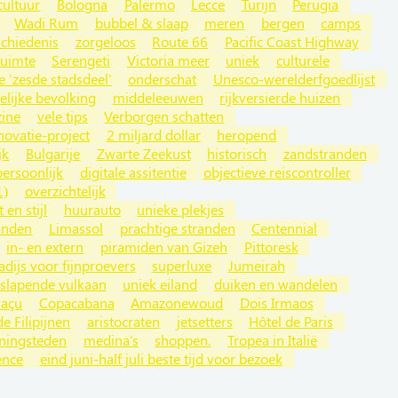
cultuur
Bologna
Palermo
Lecce
Turijn
Perugia
Wadi Rum
bubbel & slaap
meren
bergen
camps
schiedenis
zorgeloos
Route 66
Pacific Coast Highway
ruimte
Serengeti
Victoria meer
uniek
culturele
e 'zesde stadsdeel'
onderschat
Unesco-werelderfgoedlijst
elijke bevolking
middeleeuwen
rijkversierde huizen
zine
vele tips
Verborgen schatten
novatie-project
2 miljard dollar
heropend
jk
Bulgarije
Zwarte Zeekust
historisch
zandstranden
persoonlijk
digitale assitentie
objectieve reiscontroller
1)
overzichtelijk
t en stijl
huurauto
unieke plekjes
anden
Limassol
prachtige stranden
Centennial
in- en extern
piramiden van Gizeh
Pittoresk
adijs voor fijnproevers
superluxe
Jumeirah
slapende vulkaan
uniek eiland
duiken en wandelen
uaçu
Copacabana
Amazonewoud
Dois Irmaos
e Filipijnen
aristocraten
jetsetters
Hôtel de Paris
ningsteden
medina's
shoppen.
Tropea in Italië
ence
eind juni-half juli beste tijd voor bezoek