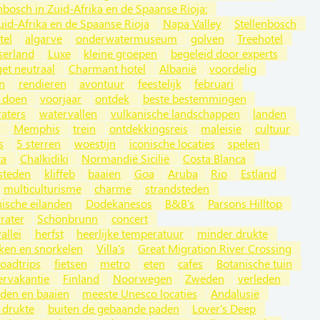
nbosch in Zuid-Afrika en de Spaanse Rioja:
uid-Afrika en de Spaanse Rioja
Napa Valley
Stellenbosch
tel
algarve
onderwatermuseum
golven
Treehotel
serland
Luxe
kleine groepen
begeleid door experts
et neutraal
Charmant hotel
Albanië
voordelig
n
rendieren
avontuur
feestelijk
februari
e doen
voorjaar
ontdek
beste bestemmingen
raters
watervallen
vulkanische landschappen
landen
Memphis
trein
ontdekkingsreis
maleisie
cultuur
s
5 sterren
woestijn
iconische locaties
spelen
ta
Chalkidiki
Normandië Sicilië
Costa Blanca
steden
kliffeb
baaien
Goa
Aruba
Rio
Estland
multiculturisme
charme
strandsteden
nische eilanden
Dodekanesos
B&B's
Parsons Hilltop
rater
Schönbrunn
concert
allei
herfst
heerlijke temperatuur
minder drukte
ken en snorkelen
Villa's
Great Migration River Crossing
oadtrips
fietsen
metro
eten
cafes
Botanische tuin
ervakantie
Finland
Noorwegen
Zweden
verleden
nden en baaien
meeste Unesco locaties
Andalusië
 drukte
buiten de gebaande paden
Lover's Deep