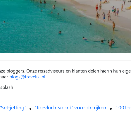
nze bloggers. Onze reisadviseurs en klanten delen hierin hun eige
 naar
blogs@travelizi.nl
nsplash
'Set-jetting'
'Toevluchtsoord' voor de rijken
1001-