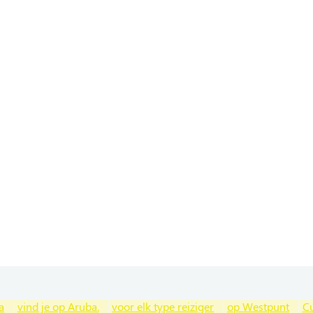
a
vind je op Aruba.
voor elk type reiziger
op Westpunt
C