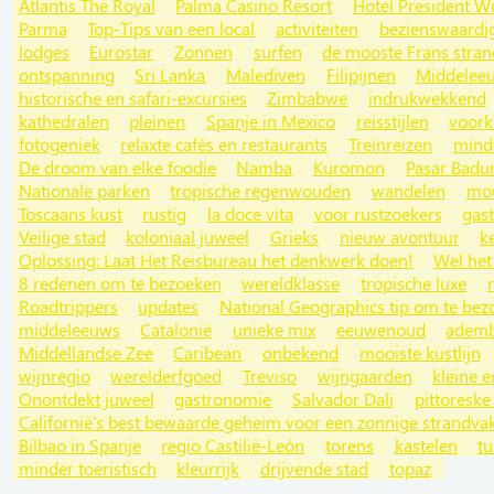
Atlantis The Royal
Palma Casino Resort
Hotel President W
Parma
Top-Tips van een local
activiteiten
bezienswaardi
lodges
Eurostar
Zonnen
surfen
de mooste Frans stra
ontspanning
Sri Lanka
Malediven
Filipijnen
Middeleeu
historische en safari-excursies
Zimbabwe
indrukwekkend
kathedralen
pleinen
Spanje in Mexico
reisstijlen
voork
fotogeniek
relaxte cafés en restaurants
Treinreizen
mind
De droom van elke foodie
Namba
Kuromon
Pasar Badu
Nationale parken
tropische regenwouden
wandelen
mou
Toscaans kust
rustig
la doce vita
voor rustzoekers
gast
Veilige stad
koloniaal juweel
Grieks
nieuw avontuur
k
Oplossing: Laat Het Reisbureau het denkwerk doen!
Wel het
8 redenen om te bezoeken
wereldklasse
tropische luxe
Roadtrippers
updates
National Geographics tip om te be
middeleeuws
Catalonië
unieke mix
eeuwenoud
ademb
Middellandse Zee
Caribean
onbekend
mooiste kustlijn
wijnregio
werelderfgoed
Treviso
wijngaarden
kleine e
Onontdekt juweel
gastronomie
Salvador Dali
pittoreske
Californië's best bewaarde geheim voor een zonnige strandvak
Bilbao in Spanje
regio Castilië-León
torens
kastelen
tu
minder toeristisch
kleurrijk
drijvende stad
topaz