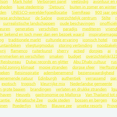
ilson
Mark hotel
Verborgen parel
veelzijdig
avontuur en 
gheden
luxe stedentrip
'Detours'
buiten in zomer en winter
nden
UNESCO-werelderfgoedlocatie
SiemReap
900 jaar ge
wse architectuur
de Saône
overzichtelijk centrum
Stilte
surrealistische landschappen
oude beschavingen
onofficiël
euren
generaties
verschillen
paradijs
mediteren
vriend
er bekend en toch meer dan een bezoek waard
inspiratiemaga
ng
traditionele markt
culturele ervaring
iconisch hotel
re
ntainbiken
vliegtuigmodus
storing verbinding
noodzakeli
vrij
flamenco
ruiterkunst
sherry
actied
dorpjes
ai
ernmerken en verschillen
smaken
budget
overzichtelijk(32
 Reisbureau
Dubai records en glitter
Abu Dhabi cultuur
rus
mild zonnig klimaat
mooie stranden
dorpse sfeer
Herftsstr
zoeken
Reisinspiratie
adembenemend
bezienswaardigheid
enemende natuur
Edinburgh
authentiek
verrassend
par
exotisch
tropisch
kleurrijke mix
Nederlandse gemeente
n grote baaien
brandingen
verlaten en drukke stranden
Ig
 haven
Heuvels
gastronomie op Mallorca
Van Thailand tot d
antie.
Adriatische Zee
oude steden
bossen en bergen
Ko
inen
Poederfijn
kliffen
Blauwe zee
unieke resorts
Prov