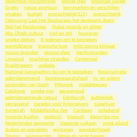
objectieve reiscontroller
Veilige stad
koloniaal juweel
Grieks
nieuw avontuur
kernmerken en verschillen
smaken
budget
overzichtelijk(321)
overzichtelijk
Oplossing: Laat Het Reisbureau het denkwerk doen!
Wel het Reisbureau
Dubai records en glitter
Abu Dhabi cultuur
rust en stijl
huurauto
unieke plekjes
8 redenen om te bezoeken
wereldklasse
tropische luxe
mild zonnig klimaat
mooie stranden
dorpse sfeer
Herftsstranden
Limassol
prachtige stranden
Centennial
Roadtrippers
updates
National Geographics tip om te bezoeken
Reisinspiratie
adembenemend
bezienswaardigheid
in- en extern
piramiden van Gizeh
Pittoresk
middeleeuws
Catalonië
unieke mix
eeuwenoud
adembenemende natuur
Edinburgh
authentiek
verrassend
paradijs voor fijnproevers
superluxe
Jumeirah
Middellandse Zee
Caribean
onbekend
mooiste kustlijn
exotisch
tropisch
kleurrijke mix
Nederlandse gemeente
slapende vulkaan
uniek eiland
duiken en wandelen
wijnregio
werelderfgoed
Treviso
wijngaarden
kleine en grote baaien