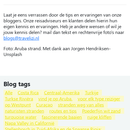
Laat je eens verrassen door de tips en ervaringen van onze
bloggers. Onze reisadviseurs en klanten delen hierin hun
eigen kennis en ervaringen. Heb je andere wensen of wil je
jouw kennis delen? mail dan tekst en rechtenvrije foto's naar
blogs@travelizi.nl
Foto: Aruba strand. Met dank aan Jorgen Hendriksen-
Unsplash
Blog tags
Alle
Costa Rica
Centraal-Amerika
Turkije
Turkse Rivièra
vind je op Aruba.
voor elk type reiziger
op Westpunt
Curaçao
stranden weg van alles
naturisten stranden
routes en tips
Poederfijn wit zand
turquoise water
fascinerende baaien
ruige kliffen
Napa Valley in Californië
Stellenbosch in Zuid-Afrika en de Spaanse Rioja: