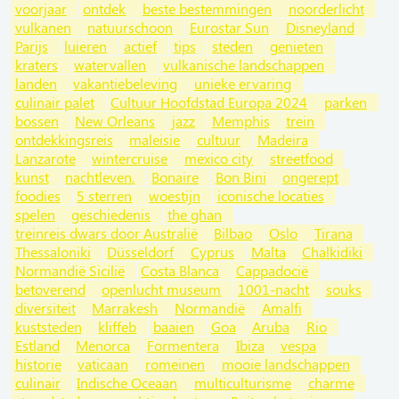
voorjaar
ontdek
beste bestemmingen
noorderlicht
vulkanen
natuurschoon
Eurostar Sun
Disneyland
Parijs
luieren
actief
tips
steden
genieten
kraters
watervallen
vulkanische landschappen
landen
vakantiebeleving
unieke ervaring
culinair palet
Cultuur Hoofdstad Europa 2024
parken
bossen
New Orleans
jazz
Memphis
trein
ontdekkingsreis
maleisie
cultuur
Madeira
Lanzarote
wintercruise
mexico city
streetfood
kunst
nachtleven.
Bonaire
Bon Bini
ongerept
foodies
5 sterren
woestijn
iconische locaties
spelen
geschiedenis
the ghan
treinreis dwars door Australië
Bilbao
Oslo
Tirana
Thessaloniki
Düsseldorf
Cyprus
Malta
Chalkidiki
Normandië Sicilië
Costa Blanca
Cappadocië
betoverend
openlucht museum
1001-nacht
souks
diversiteit
Marrakesh
Normandië
Amalfi
kuststeden
kliffeb
baaien
Goa
Aruba
Rio
Estland
Menorca
Formentera
Ibiza
vespa
historie
vaticaan
romeinen
mooie landschappen
culinair
Indische Oceaan
multiculturisme
charme