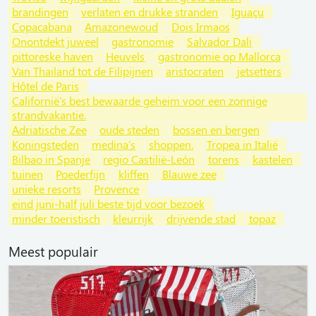
brandingen
verlaten en drukke stranden
Iguaçu
Copacabana
Amazonewoud
Dois Irmaos
Onontdekt juweel
gastronomie
Salvador Dali
pittoreske haven
Heuvels
gastronomie op Mallorca
Van Thailand tot de Filipijnen
aristocraten
jetsetters
Hôtel de Paris
Californië's best bewaarde geheim voor een zonnige
strandvakantie.
Adriatische Zee
oude steden
bossen en bergen
Koningsteden
medina's
shoppen.
Tropea in Italië
Bilbao in Spanje
regio Castilië-León
torens
kastelen
tuinen
Poederfijn
kliffen
Blauwe zee
unieke resorts
Provence
eind juni-half juli beste tijd voor bezoek
minder toeristisch
kleurrijk
drijvende stad
topaz
Meest populair