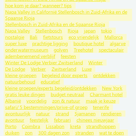
hoe kom je daar? wanneer? tips
Napa Valley in Californië Stellenbosch in Zuid-Afrika en de
Spaanse Rioja
Stellenbosch in Zuid-Afrika en de Spaanse Rioja
Napa Valley
Stellenbosch
Rioja
japan
tokio
nostalgie
Bali
fietstours
eco vriendelijk
Mallorca
super luxe
prachtige ligging
boutique hotel
algarve
onderwatermuseum
golven
Treehotel
spectaculair
adembenemend verblijf
feesten
Winter De Lodge Verbier Zwitserland
Winter
De Lodge
Verbier
Zwitserland
Luxe
kleine groepen
begeleid door experts
ontdekken
natuurbehoud
educatief
kleine groepen/experts begeleid/ontdekken
New York
gratis leuke dingen
budget neutraal
Charmant hotel
Albanië
voordelig
zon & natuur
maak je keuze
safari/ 5 bestemmingen/prive-of groep
tenerife
avontuurlijk
natuur
strand
Sjamanen
rendieren
avontuur
feestelijk
februari
chinees nieuwjaar
Porto
Coimbra
Lissabon
kreta
strandhoppen
duiken
zon
300 dagen zon
stranden
wat te doen