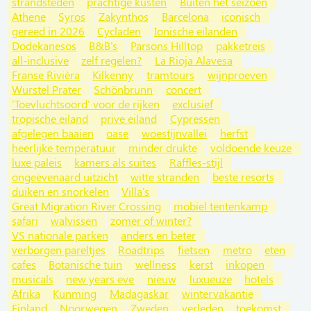
strandsteden
prachtige kusten
Buiten het seizoen
Athene
Syros
Zakynthos
Barcelona
iconisch
gereed in 2026
Cycladen
Ionische eilanden
Dodekanesos
B&B's
Parsons Hilltop
pakketreis
all-inclusive
zelf regelen?
La Rioja Alavesa
Franse Rivièra
Kilkenny
tramtours
wijnproeven
Wurstel Prater
Schönbrunn
concert
'Toevluchtsoord' voor de rijken
exclusief
tropische eiland
prive eiland
Cypressen
afgelegen baaien
oase
woestijnvallei
herfst
heerlijke temperatuur
minder drukte
voldoende keuze
luxe paleis
kamers als suites
Raffles-stijl
ongeëvenaard uitzicht
witte stranden
beste resorts
duiken en snorkelen
Villa's
Great Migration River Crossing
mobiel tentenkamp
safari
walvissen
zomer of winter?
VS nationale parken
anders en beter
verborgen pareltjes
Roadtrips
fietsen
metro
eten
cafes
Botanische tuin
wellness
kerst
inkopen
musicals
new years eve
nieuw
luxueuze
hotels
Afrika
Kunming
Madagaskar
wintervakantie
Finland
Noorwegen
Zweden
verleden
toekomst