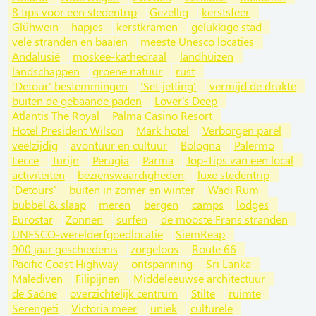
8 tips voor een stedentrip
Gezellig
kerstsfeer
Glühwein
hapjes
kerstkramen
gelukkige stad
vele stranden en baaien
meeste Unesco locaties
Andalusië
moskee-kathedraal
landhuizen
landschappen
groene natuur
rust
'Detour' bestemmingen
'Set-jetting'
vermijd de drukte
buiten de gebaande paden
Lover's Deep
Atlantis The Royal
Palma Casino Resort
Hotel President Wilson
Mark hotel
Verborgen parel
veelzijdig
avontuur en cultuur
Bologna
Palermo
Lecce
Turijn
Perugia
Parma
Top-Tips van een local
activiteiten
bezienswaardigheden
luxe stedentrip
'Detours'
buiten in zomer en winter
Wadi Rum
bubbel & slaap
meren
bergen
camps
lodges
Eurostar
Zonnen
surfen
de mooste Frans stranden
UNESCO-werelderfgoedlocatie
SiemReap
900 jaar geschiedenis
zorgeloos
Route 66
Pacific Coast Highway
ontspanning
Sri Lanka
Malediven
Filipijnen
Middeleeuwse architectuur
de Saône
overzichtelijk centrum
Stilte
ruimte
Serengeti
Victoria meer
uniek
culturele