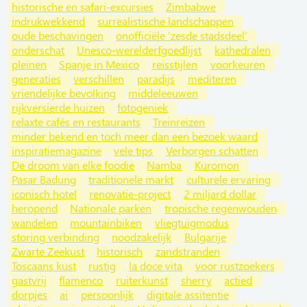
historische en safari-excursies
Zimbabwe
indrukwekkend
surrealistische landschappen
oude beschavingen
onofficiële 'zesde stadsdeel'
onderschat
Unesco-werelderfgoedlijst
kathedralen
pleinen
Spanje in Mexico
reisstijlen
voorkeuren
generaties
verschillen
paradijs
mediteren
vriendelijke bevolking
middeleeuwen
rijkversierde huizen
fotogeniek
relaxte cafés en restaurants
Treinreizen
minder bekend en toch meer dan een bezoek waard
inspiratiemagazine
vele tips
Verborgen schatten
De droom van elke foodie
Namba
Kuromon
Pasar Badung
traditionele markt
culturele ervaring
iconisch hotel
renovatie-project
2 miljard dollar
heropend
Nationale parken
tropische regenwouden
wandelen
mountainbiken
vliegtuigmodus
storing verbinding
noodzakelijk
Bulgarije
Zwarte Zeekust
historisch
zandstranden
Toscaans kust
rustig
la doce vita
voor rustzoekers
gastvrij
flamenco
ruiterkunst
sherry
actied
dorpjes
ai
persoonlijk
digitale assitentie