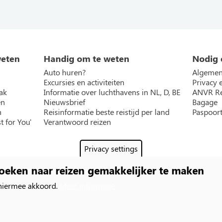
weten
Handig om te weten
Nodig 
Auto huren?
Algemen
Excursies en activiteiten
Privacy 
ak
Informatie over luchthavens in NL, D, BE
ANVR Re
en
Nieuwsbrief
Bagage
n
Reisinformatie beste reistijd per land
Paspoort
t for You'
Verantwoord reizen
Privacy settings
oeken naar reizen gemakkelijker te maken
 hiermee akkoord.
Meer informatie