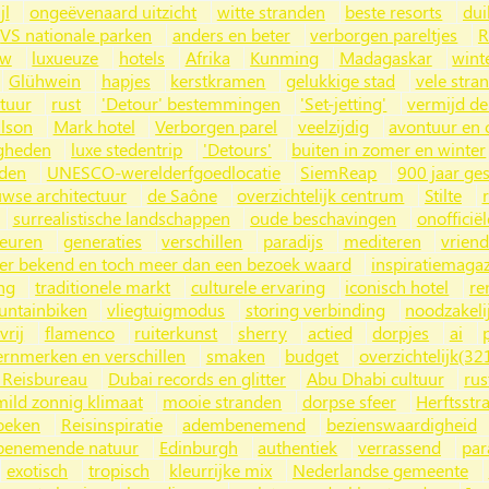
jl
ongeëvenaard uitzicht
witte stranden
beste resorts
dui
VS nationale parken
anders en beter
verborgen pareltjes
R
uw
luxueuze
hotels
Afrika
Kunming
Madagaskar
wint
Glühwein
hapjes
kerstkramen
gelukkige stad
vele stra
tuur
rust
'Detour' bestemmingen
'Set-jetting'
vermijd de
ilson
Mark hotel
Verborgen parel
veelzijdig
avontuur en 
gheden
luxe stedentrip
'Detours'
buiten in zomer en winter
nden
UNESCO-werelderfgoedlocatie
SiemReap
900 jaar ge
wse architectuur
de Saône
overzichtelijk centrum
Stilte
surrealistische landschappen
oude beschavingen
onofficiël
euren
generaties
verschillen
paradijs
mediteren
vriend
er bekend en toch meer dan een bezoek waard
inspiratiemaga
ng
traditionele markt
culturele ervaring
iconisch hotel
re
ntainbiken
vliegtuigmodus
storing verbinding
noodzakeli
vrij
flamenco
ruiterkunst
sherry
actied
dorpjes
ai
ernmerken en verschillen
smaken
budget
overzichtelijk(32
 Reisbureau
Dubai records en glitter
Abu Dhabi cultuur
rus
mild zonnig klimaat
mooie stranden
dorpse sfeer
Herftsstr
zoeken
Reisinspiratie
adembenemend
bezienswaardigheid
enemende natuur
Edinburgh
authentiek
verrassend
par
exotisch
tropisch
kleurrijke mix
Nederlandse gemeente