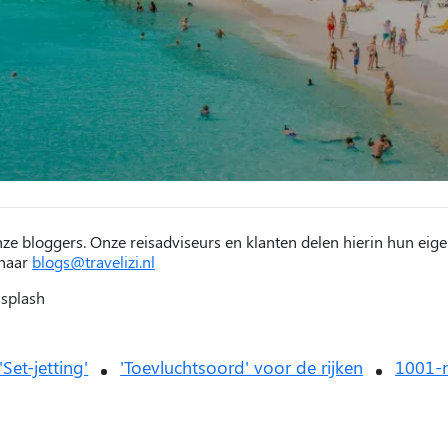
nze bloggers. Onze reisadviseurs en klanten delen hierin hun eige
 naar
blogs@travelizi.nl
nsplash
'Set-jetting'
'Toevluchtsoord' voor de rijken
1001-