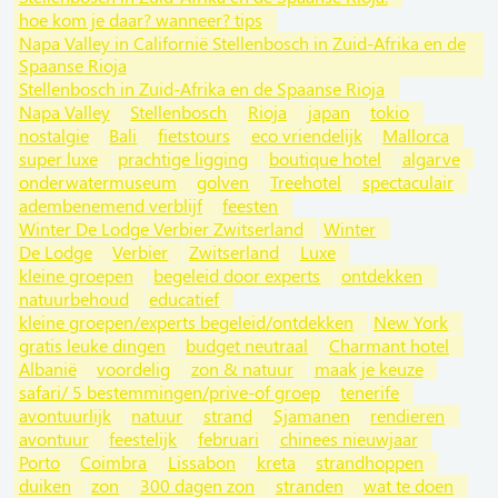
hoe kom je daar? wanneer? tips
Napa Valley in Californië Stellenbosch in Zuid-Afrika en de
Spaanse Rioja
Stellenbosch in Zuid-Afrika en de Spaanse Rioja
Napa Valley
Stellenbosch
Rioja
japan
tokio
nostalgie
Bali
fietstours
eco vriendelijk
Mallorca
super luxe
prachtige ligging
boutique hotel
algarve
onderwatermuseum
golven
Treehotel
spectaculair
adembenemend verblijf
feesten
Winter De Lodge Verbier Zwitserland
Winter
De Lodge
Verbier
Zwitserland
Luxe
kleine groepen
begeleid door experts
ontdekken
natuurbehoud
educatief
kleine groepen/experts begeleid/ontdekken
New York
gratis leuke dingen
budget neutraal
Charmant hotel
Albanië
voordelig
zon & natuur
maak je keuze
safari/ 5 bestemmingen/prive-of groep
tenerife
avontuurlijk
natuur
strand
Sjamanen
rendieren
avontuur
feestelijk
februari
chinees nieuwjaar
Porto
Coimbra
Lissabon
kreta
strandhoppen
duiken
zon
300 dagen zon
stranden
wat te doen