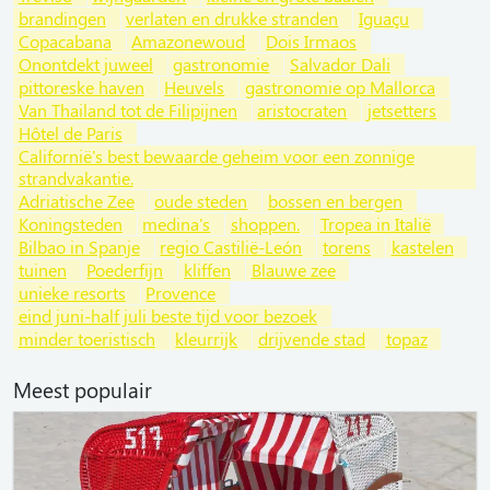
brandingen
verlaten en drukke stranden
Iguaçu
Copacabana
Amazonewoud
Dois Irmaos
Onontdekt juweel
gastronomie
Salvador Dali
pittoreske haven
Heuvels
gastronomie op Mallorca
Van Thailand tot de Filipijnen
aristocraten
jetsetters
Hôtel de Paris
Californië's best bewaarde geheim voor een zonnige
strandvakantie.
Adriatische Zee
oude steden
bossen en bergen
Koningsteden
medina's
shoppen.
Tropea in Italië
Bilbao in Spanje
regio Castilië-León
torens
kastelen
tuinen
Poederfijn
kliffen
Blauwe zee
unieke resorts
Provence
eind juni-half juli beste tijd voor bezoek
minder toeristisch
kleurrijk
drijvende stad
topaz
Meest populair