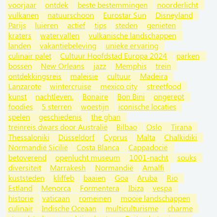
voorjaar
ontdek
beste bestemmingen
noorderlicht
vulkanen
natuurschoon
Eurostar Sun
Disneyland
Parijs
luieren
actief
tips
steden
genieten
kraters
watervallen
vulkanische landschappen
landen
vakantiebeleving
unieke ervaring
culinair palet
Cultuur Hoofdstad Europa 2024
parken
bossen
New Orleans
jazz
Memphis
trein
ontdekkingsreis
maleisie
cultuur
Madeira
Lanzarote
wintercruise
mexico city
streetfood
kunst
nachtleven.
Bonaire
Bon Bini
ongerept
foodies
5 sterren
woestijn
iconische locaties
spelen
geschiedenis
the ghan
treinreis dwars door Australië
Bilbao
Oslo
Tirana
Thessaloniki
Düsseldorf
Cyprus
Malta
Chalkidiki
Normandië Sicilië
Costa Blanca
Cappadocië
betoverend
openlucht museum
1001-nacht
souks
diversiteit
Marrakesh
Normandië
Amalfi
kuststeden
kliffeb
baaien
Goa
Aruba
Rio
Estland
Menorca
Formentera
Ibiza
vespa
historie
vaticaan
romeinen
mooie landschappen
culinair
Indische Oceaan
multiculturisme
charme