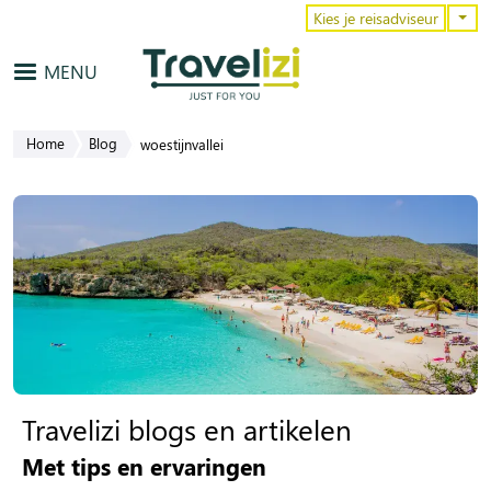
Overslaan en naar de inhoud gaa
Kies je reisadviseur
MENU
Home
Blog
woestijnvallei
Travelizi blogs en artikelen
Met tips en ervaringen