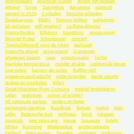
strandsteden
prachtige kusten
Buiten het seizoen
Athene
Syros
Zakynthos
Barcelona
iconisch
gereed in 2026
Cycladen
Ionische eilanden
Dodekanesos
B&B's
Parsons Hilltop
pakketreis
all-inclusive
zelf regelen?
La Rioja Alavesa
Franse Rivièra
Kilkenny
tramtours
wijnproeven
Wurstel Prater
Schönbrunn
concert
'Toevluchtsoord' voor de rijken
exclusief
tropische eiland
prive eiland
Cypressen
afgelegen baaien
oase
woestijnvallei
herfst
heerlijke temperatuur
minder drukte
voldoende keuze
luxe paleis
kamers als suites
Raffles-stijl
ongeëvenaard uitzicht
witte stranden
beste resorts
duiken en snorkelen
Villa's
Great Migration River Crossing
mobiel tentenkamp
safari
walvissen
zomer of winter?
VS nationale parken
anders en beter
verborgen pareltjes
Roadtrips
fietsen
metro
eten
cafes
Botanische tuin
wellness
kerst
inkopen
musicals
new years eve
nieuw
luxueuze
hotels
Afrika
Kunming
Madagaskar
wintervakantie
Finland
Noorwegen
Zweden
verleden
toekomst