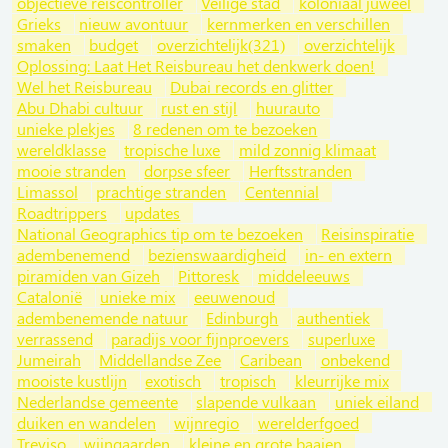
objectieve reiscontroller
Veilige stad
koloniaal juweel
Grieks
nieuw avontuur
kernmerken en verschillen
smaken
budget
overzichtelijk(321)
overzichtelijk
Oplossing: Laat Het Reisbureau het denkwerk doen!
Wel het Reisbureau
Dubai records en glitter
Abu Dhabi cultuur
rust en stijl
huurauto
unieke plekjes
8 redenen om te bezoeken
wereldklasse
tropische luxe
mild zonnig klimaat
mooie stranden
dorpse sfeer
Herftsstranden
Limassol
prachtige stranden
Centennial
Roadtrippers
updates
National Geographics tip om te bezoeken
Reisinspiratie
adembenemend
bezienswaardigheid
in- en extern
piramiden van Gizeh
Pittoresk
middeleeuws
Catalonië
unieke mix
eeuwenoud
adembenemende natuur
Edinburgh
authentiek
verrassend
paradijs voor fijnproevers
superluxe
Jumeirah
Middellandse Zee
Caribean
onbekend
mooiste kustlijn
exotisch
tropisch
kleurrijke mix
Nederlandse gemeente
slapende vulkaan
uniek eiland
duiken en wandelen
wijnregio
werelderfgoed
Treviso
wijngaarden
kleine en grote baaien