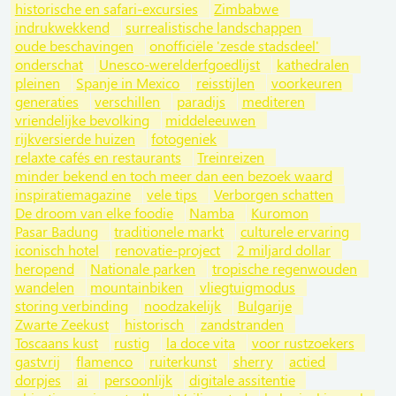
historische en safari-excursies
Zimbabwe
indrukwekkend
surrealistische landschappen
oude beschavingen
onofficiële 'zesde stadsdeel'
onderschat
Unesco-werelderfgoedlijst
kathedralen
pleinen
Spanje in Mexico
reisstijlen
voorkeuren
generaties
verschillen
paradijs
mediteren
vriendelijke bevolking
middeleeuwen
rijkversierde huizen
fotogeniek
relaxte cafés en restaurants
Treinreizen
minder bekend en toch meer dan een bezoek waard
inspiratiemagazine
vele tips
Verborgen schatten
De droom van elke foodie
Namba
Kuromon
Pasar Badung
traditionele markt
culturele ervaring
iconisch hotel
renovatie-project
2 miljard dollar
heropend
Nationale parken
tropische regenwouden
wandelen
mountainbiken
vliegtuigmodus
storing verbinding
noodzakelijk
Bulgarije
Zwarte Zeekust
historisch
zandstranden
Toscaans kust
rustig
la doce vita
voor rustzoekers
gastvrij
flamenco
ruiterkunst
sherry
actied
dorpjes
ai
persoonlijk
digitale assitentie