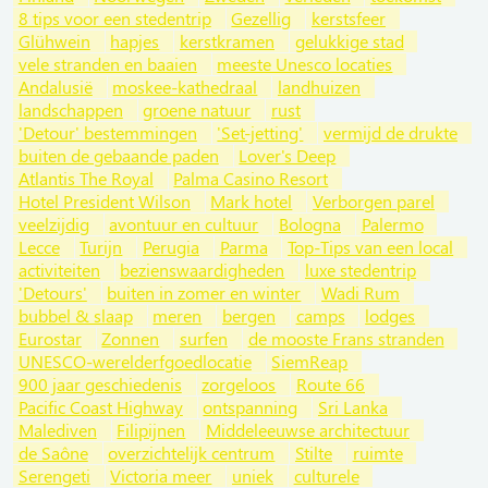
8 tips voor een stedentrip
Gezellig
kerstsfeer
Glühwein
hapjes
kerstkramen
gelukkige stad
vele stranden en baaien
meeste Unesco locaties
Andalusië
moskee-kathedraal
landhuizen
landschappen
groene natuur
rust
'Detour' bestemmingen
'Set-jetting'
vermijd de drukte
buiten de gebaande paden
Lover's Deep
Atlantis The Royal
Palma Casino Resort
Hotel President Wilson
Mark hotel
Verborgen parel
veelzijdig
avontuur en cultuur
Bologna
Palermo
Lecce
Turijn
Perugia
Parma
Top-Tips van een local
activiteiten
bezienswaardigheden
luxe stedentrip
'Detours'
buiten in zomer en winter
Wadi Rum
bubbel & slaap
meren
bergen
camps
lodges
Eurostar
Zonnen
surfen
de mooste Frans stranden
UNESCO-werelderfgoedlocatie
SiemReap
900 jaar geschiedenis
zorgeloos
Route 66
Pacific Coast Highway
ontspanning
Sri Lanka
Malediven
Filipijnen
Middeleeuwse architectuur
de Saône
overzichtelijk centrum
Stilte
ruimte
Serengeti
Victoria meer
uniek
culturele