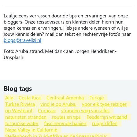
Laat je eens verrassen door de tips en ervaringen van onze
bloggers. Onze reisadviseurs en klanten delen hierin hun
eigen kennis en ervaringen. Heb je andere wensen of wil je
jouw kennis delen? mail dan tekst en rechtenvrije foto's naar
blogs@travelizi.nl
Foto: Aruba strand. Met dank aan Jorgen Hendriksen-
Unsplash
Blog tags
Alle
Costa Rica
Centraal-Amerika
Turkije
Turkse Rivièra
vind je op Aruba.
voor elk type reiziger
op Westpunt
Curaçao
stranden weg van alles
naturisten stranden
routes en tips
Poederfijn wit zand
turquoise water
fascinerende baaien
ruige kliffen
Napa Valley in Californië
Stellenbosch in Zuid-Afrika en de Spaanse Rioja: