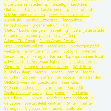
8 tips voor een stedentrip
Gezellig
kerstsfeer
Glühwein
hapjes
kerstkramen
gelukkige stad
vele stranden en baaien
meeste Unesco locaties
Andalusië
moskee-kathedraal
landhuizen
landschappen
groene natuur
rust
'Detour' bestemmingen
'Set-jetting'
vermijd de drukte
buiten de gebaande paden
Lover's Deep
Atlantis The Royal
Palma Casino Resort
Hotel President Wilson
Mark hotel
Verborgen parel
veelzijdig
avontuur en cultuur
Bologna
Palermo
Lecce
Turijn
Perugia
Parma
Top-Tips van een local
activiteiten
bezienswaardigheden
luxe stedentrip
'Detours'
buiten in zomer en winter
Wadi Rum
bubbel & slaap
meren
bergen
camps
lodges
Eurostar
Zonnen
surfen
de mooste Frans stranden
UNESCO-werelderfgoedlocatie
SiemReap
900 jaar geschiedenis
zorgeloos
Route 66
Pacific Coast Highway
ontspanning
Sri Lanka
Malediven
Filipijnen
Middeleeuwse architectuur
de Saône
overzichtelijk centrum
Stilte
ruimte
Serengeti
Victoria meer
uniek
culturele