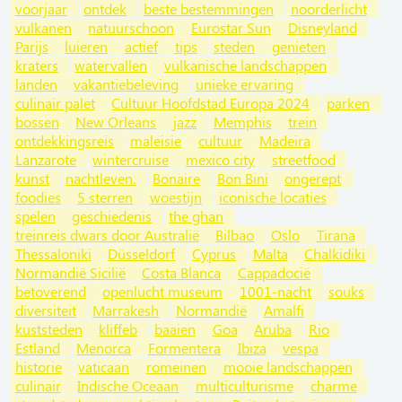
voorjaar
ontdek
beste bestemmingen
noorderlicht
vulkanen
natuurschoon
Eurostar Sun
Disneyland
Parijs
luieren
actief
tips
steden
genieten
kraters
watervallen
vulkanische landschappen
landen
vakantiebeleving
unieke ervaring
culinair palet
Cultuur Hoofdstad Europa 2024
parken
bossen
New Orleans
jazz
Memphis
trein
ontdekkingsreis
maleisie
cultuur
Madeira
Lanzarote
wintercruise
mexico city
streetfood
kunst
nachtleven.
Bonaire
Bon Bini
ongerept
foodies
5 sterren
woestijn
iconische locaties
spelen
geschiedenis
the ghan
treinreis dwars door Australië
Bilbao
Oslo
Tirana
Thessaloniki
Düsseldorf
Cyprus
Malta
Chalkidiki
Normandië Sicilië
Costa Blanca
Cappadocië
betoverend
openlucht museum
1001-nacht
souks
diversiteit
Marrakesh
Normandië
Amalfi
kuststeden
kliffeb
baaien
Goa
Aruba
Rio
Estland
Menorca
Formentera
Ibiza
vespa
historie
vaticaan
romeinen
mooie landschappen
culinair
Indische Oceaan
multiculturisme
charme