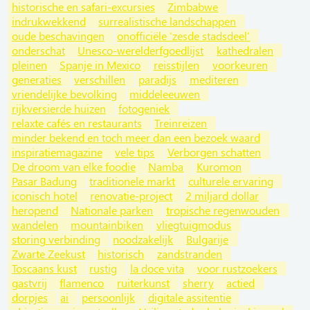
historische en safari-excursies
Zimbabwe
indrukwekkend
surrealistische landschappen
oude beschavingen
onofficiële 'zesde stadsdeel'
onderschat
Unesco-werelderfgoedlijst
kathedralen
pleinen
Spanje in Mexico
reisstijlen
voorkeuren
generaties
verschillen
paradijs
mediteren
vriendelijke bevolking
middeleeuwen
rijkversierde huizen
fotogeniek
relaxte cafés en restaurants
Treinreizen
minder bekend en toch meer dan een bezoek waard
inspiratiemagazine
vele tips
Verborgen schatten
De droom van elke foodie
Namba
Kuromon
Pasar Badung
traditionele markt
culturele ervaring
iconisch hotel
renovatie-project
2 miljard dollar
heropend
Nationale parken
tropische regenwouden
wandelen
mountainbiken
vliegtuigmodus
storing verbinding
noodzakelijk
Bulgarije
Zwarte Zeekust
historisch
zandstranden
Toscaans kust
rustig
la doce vita
voor rustzoekers
gastvrij
flamenco
ruiterkunst
sherry
actied
dorpjes
ai
persoonlijk
digitale assitentie