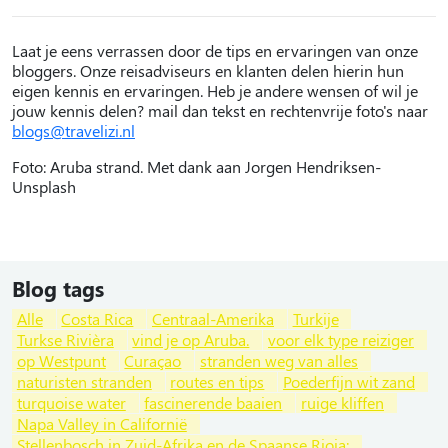
Laat je eens verrassen door de tips en ervaringen van onze
bloggers. Onze reisadviseurs en klanten delen hierin hun
eigen kennis en ervaringen. Heb je andere wensen of wil je
jouw kennis delen? mail dan tekst en rechtenvrije foto's naar
blogs@travelizi.nl
Foto: Aruba strand. Met dank aan Jorgen Hendriksen-
Unsplash
Blog tags
Alle
Costa Rica
Centraal-Amerika
Turkije
Turkse Rivièra
vind je op Aruba.
voor elk type reiziger
op Westpunt
Curaçao
stranden weg van alles
naturisten stranden
routes en tips
Poederfijn wit zand
turquoise water
fascinerende baaien
ruige kliffen
Napa Valley in Californië
Stellenbosch in Zuid-Afrika en de Spaanse Rioja: