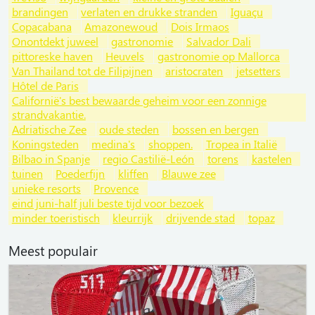
brandingen
verlaten en drukke stranden
Iguaçu
Copacabana
Amazonewoud
Dois Irmaos
Onontdekt juweel
gastronomie
Salvador Dali
pittoreske haven
Heuvels
gastronomie op Mallorca
Van Thailand tot de Filipijnen
aristocraten
jetsetters
Hôtel de Paris
Californië's best bewaarde geheim voor een zonnige
strandvakantie.
Adriatische Zee
oude steden
bossen en bergen
Koningsteden
medina's
shoppen.
Tropea in Italië
Bilbao in Spanje
regio Castilië-León
torens
kastelen
tuinen
Poederfijn
kliffen
Blauwe zee
unieke resorts
Provence
eind juni-half juli beste tijd voor bezoek
minder toeristisch
kleurrijk
drijvende stad
topaz
Meest populair