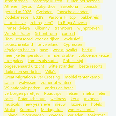
strandsteden
prachtige kusten
Buiten het seizoen
Athene
Syros
Zakynthos
Barcelona
iconisch
gereed in 2026
Cycladen
Ionische eilanden
Dodekanesos
B&B's
Parsons Hilltop
pakketreis
all-inclusive
zelf regelen?
La Rioja Alavesa
Franse Rivièra
Kilkenny
tramtours
wijnproeven
Wurstel Prater
Schönbrunn
concert
'Toevluchtsoord' voor de rijken
exclusief
tropische eiland
prive eiland
Cypressen
afgelegen baaien
oase
woestijnvallei
herfst
heerlijke temperatuur
minder drukte
voldoende keuze
luxe paleis
kamers als suites
Raffles-stijl
ongeëvenaard uitzicht
witte stranden
beste resorts
duiken en snorkelen
Villa's
Great Migration River Crossing
mobiel tentenkamp
safari
walvissen
zomer of winter?
VS nationale parken
anders en beter
verborgen pareltjes
Roadtrips
fietsen
metro
eten
cafes
Botanische tuin
wellness
kerst
inkopen
musicals
new years eve
nieuw
luxueuze
hotels
Afrika
Kunming
Madagaskar
wintervakantie
Finland
Noorwegen
Zweden
verleden
toekomst