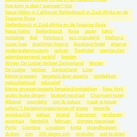
hoe kom je daar? wanneer? tips
Napa Valley in Californië Stellenbosch in Zuid-Afrika en de
Spaanse Rioja
Stellenbosch in Zuid-Afrika en de Spaanse Rioja
Napa Valley
Stellenbosch
Rioja
japan
tokio
nostalgie
Bali
fietstours
eco vriendelijk
Mallorca
super luxe
prachtige ligging
boutique hotel
algarve
onderwatermuseum
golven
Treehotel
spectaculair
adembenemend verblijf
feesten
Winter De Lodge Verbier Zwitserland
Winter
De Lodge
Verbier
Zwitserland
Luxe
kleine groepen
begeleid door experts
ontdekken
natuurbehoud
educatief
kleine groepen/experts begeleid/ontdekken
New York
gratis leuke dingen
budget neutraal
Charmant hotel
Albanië
voordelig
zon & natuur
maak je keuze
safari/ 5 bestemmingen/prive-of groep
tenerife
avontuurlijk
natuur
strand
Sjamanen
rendieren
avontuur
feestelijk
februari
chinees nieuwjaar
Porto
Coimbra
Lissabon
kreta
strandhoppen
duiken
zon
300 dagen zon
stranden
wat te doen