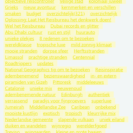
objectieve reiscontroller
Veilige stad
koloniaal juweel
Grieks
nieuw avontuur
kernmerken en verschillen
smaken
budget
overzichtelijk(321)
overzichtelijk
Oplossing: Laat Het Reisbureau het denkwerk doen!
Wel het Reisbureau
Dubai records en glitter
Abu Dhabi cultuur
rust en stijl
huurauto
unieke plekjes
8 redenen om te bezoeken
wereldklasse
tropische luxe
mild zonnig klimaat
mooie stranden
dorpse sfeer
Herftsstranden
Limassol
prachtige stranden
Centennial
Roadtrippers
updates
National Geographics tip om te bezoeken
Reisinspiratie
adembenemend
bezienswaardigheid
in- en extern
piramiden van Gizeh
Pittoresk
middeleeuws
Catalonië
unieke mix
eeuwenoud
adembenemende natuur
Edinburgh
authentiek
verrassend
paradijs voor fijnproevers
superluxe
Jumeirah
Middellandse Zee
Caribean
onbekend
mooiste kustlijn
exotisch
tropisch
kleurrijke mix
Nederlandse gemeente
slapende vulkaan
uniek eiland
duiken en wandelen
wijnregio
werelderfgoed
Treviso
wijngaarden
kleine en grote baaien