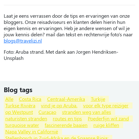
Laat je eens verrassen door de tips en ervaringen van onze
bloggers. Onze reisadviseurs en klanten delen hierin hun
eigen kennis en ervaringen. Heb je andere wensen of wil je
jouw kennis delen? mail dan tekst en rechtenvrije foto's naar
blogs@travelizi.nl
Foto: Aruba strand. Met dank aan Jorgen Hendriksen-
Unsplash
Blog tags
Alle
Costa Rica
Centraal-Amerika
Turkije
Turkse Rivièra
vind je op Aruba.
voor elk type reiziger
op Westpunt
Curaçao
stranden weg van alles
naturisten stranden
routes en tips
Poederfijn wit zand
turquoise water
fascinerende baaien
ruige kliffen
Napa Valley in Californië
Stellenbosch in Zuid-Afrika en de Spaanse Rioja: