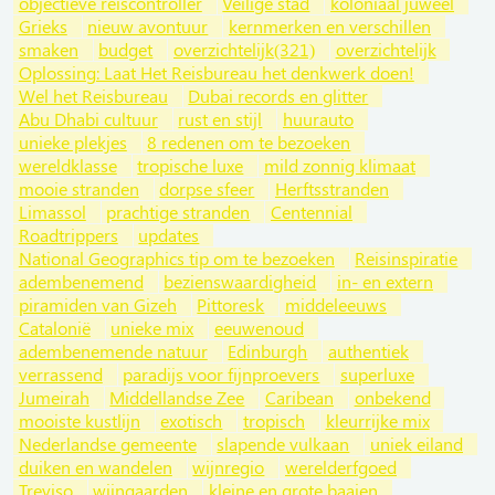
objectieve reiscontroller
Veilige stad
koloniaal juweel
Grieks
nieuw avontuur
kernmerken en verschillen
smaken
budget
overzichtelijk(321)
overzichtelijk
Oplossing: Laat Het Reisbureau het denkwerk doen!
Wel het Reisbureau
Dubai records en glitter
Abu Dhabi cultuur
rust en stijl
huurauto
unieke plekjes
8 redenen om te bezoeken
wereldklasse
tropische luxe
mild zonnig klimaat
mooie stranden
dorpse sfeer
Herftsstranden
Limassol
prachtige stranden
Centennial
Roadtrippers
updates
National Geographics tip om te bezoeken
Reisinspiratie
adembenemend
bezienswaardigheid
in- en extern
piramiden van Gizeh
Pittoresk
middeleeuws
Catalonië
unieke mix
eeuwenoud
adembenemende natuur
Edinburgh
authentiek
verrassend
paradijs voor fijnproevers
superluxe
Jumeirah
Middellandse Zee
Caribean
onbekend
mooiste kustlijn
exotisch
tropisch
kleurrijke mix
Nederlandse gemeente
slapende vulkaan
uniek eiland
duiken en wandelen
wijnregio
werelderfgoed
Treviso
wijngaarden
kleine en grote baaien