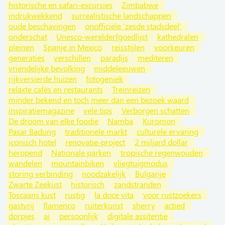
historische en safari-excursies
Zimbabwe
indrukwekkend
surrealistische landschappen
oude beschavingen
onofficiële 'zesde stadsdeel'
onderschat
Unesco-werelderfgoedlijst
kathedralen
pleinen
Spanje in Mexico
reisstijlen
voorkeuren
generaties
verschillen
paradijs
mediteren
vriendelijke bevolking
middeleeuwen
rijkversierde huizen
fotogeniek
relaxte cafés en restaurants
Treinreizen
minder bekend en toch meer dan een bezoek waard
inspiratiemagazine
vele tips
Verborgen schatten
De droom van elke foodie
Namba
Kuromon
Pasar Badung
traditionele markt
culturele ervaring
iconisch hotel
renovatie-project
2 miljard dollar
heropend
Nationale parken
tropische regenwouden
wandelen
mountainbiken
vliegtuigmodus
storing verbinding
noodzakelijk
Bulgarije
Zwarte Zeekust
historisch
zandstranden
Toscaans kust
rustig
la doce vita
voor rustzoekers
gastvrij
flamenco
ruiterkunst
sherry
actied
dorpjes
ai
persoonlijk
digitale assitentie