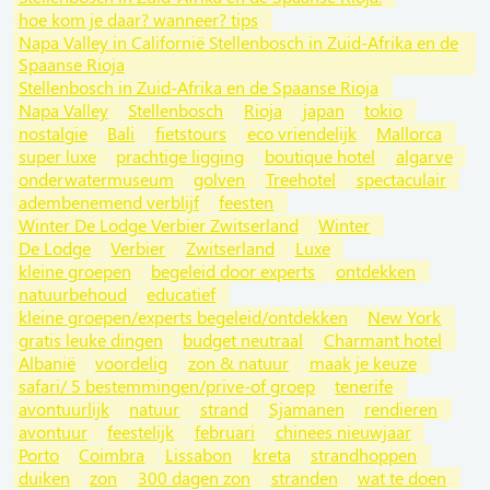
hoe kom je daar? wanneer? tips
Napa Valley in Californië Stellenbosch in Zuid-Afrika en de
Spaanse Rioja
Stellenbosch in Zuid-Afrika en de Spaanse Rioja
Napa Valley
Stellenbosch
Rioja
japan
tokio
nostalgie
Bali
fietstours
eco vriendelijk
Mallorca
super luxe
prachtige ligging
boutique hotel
algarve
onderwatermuseum
golven
Treehotel
spectaculair
adembenemend verblijf
feesten
Winter De Lodge Verbier Zwitserland
Winter
De Lodge
Verbier
Zwitserland
Luxe
kleine groepen
begeleid door experts
ontdekken
natuurbehoud
educatief
kleine groepen/experts begeleid/ontdekken
New York
gratis leuke dingen
budget neutraal
Charmant hotel
Albanië
voordelig
zon & natuur
maak je keuze
safari/ 5 bestemmingen/prive-of groep
tenerife
avontuurlijk
natuur
strand
Sjamanen
rendieren
avontuur
feestelijk
februari
chinees nieuwjaar
Porto
Coimbra
Lissabon
kreta
strandhoppen
duiken
zon
300 dagen zon
stranden
wat te doen