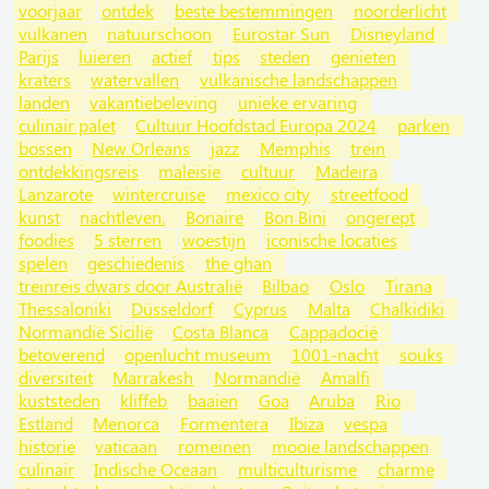
voorjaar
ontdek
beste bestemmingen
noorderlicht
vulkanen
natuurschoon
Eurostar Sun
Disneyland
Parijs
luieren
actief
tips
steden
genieten
kraters
watervallen
vulkanische landschappen
landen
vakantiebeleving
unieke ervaring
culinair palet
Cultuur Hoofdstad Europa 2024
parken
bossen
New Orleans
jazz
Memphis
trein
ontdekkingsreis
maleisie
cultuur
Madeira
Lanzarote
wintercruise
mexico city
streetfood
kunst
nachtleven.
Bonaire
Bon Bini
ongerept
foodies
5 sterren
woestijn
iconische locaties
spelen
geschiedenis
the ghan
treinreis dwars door Australië
Bilbao
Oslo
Tirana
Thessaloniki
Düsseldorf
Cyprus
Malta
Chalkidiki
Normandië Sicilië
Costa Blanca
Cappadocië
betoverend
openlucht museum
1001-nacht
souks
diversiteit
Marrakesh
Normandië
Amalfi
kuststeden
kliffeb
baaien
Goa
Aruba
Rio
Estland
Menorca
Formentera
Ibiza
vespa
historie
vaticaan
romeinen
mooie landschappen
culinair
Indische Oceaan
multiculturisme
charme