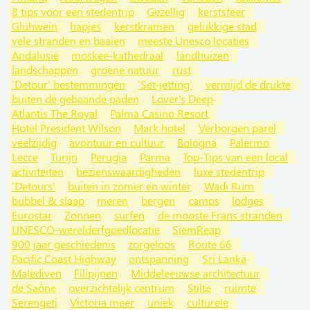
8 tips voor een stedentrip
Gezellig
kerstsfeer
Glühwein
hapjes
kerstkramen
gelukkige stad
vele stranden en baaien
meeste Unesco locaties
Andalusië
moskee-kathedraal
landhuizen
landschappen
groene natuur
rust
'Detour' bestemmingen
'Set-jetting'
vermijd de drukte
buiten de gebaande paden
Lover's Deep
Atlantis The Royal
Palma Casino Resort
Hotel President Wilson
Mark hotel
Verborgen parel
veelzijdig
avontuur en cultuur
Bologna
Palermo
Lecce
Turijn
Perugia
Parma
Top-Tips van een local
activiteiten
bezienswaardigheden
luxe stedentrip
'Detours'
buiten in zomer en winter
Wadi Rum
bubbel & slaap
meren
bergen
camps
lodges
Eurostar
Zonnen
surfen
de mooste Frans stranden
UNESCO-werelderfgoedlocatie
SiemReap
900 jaar geschiedenis
zorgeloos
Route 66
Pacific Coast Highway
ontspanning
Sri Lanka
Malediven
Filipijnen
Middeleeuwse architectuur
de Saône
overzichtelijk centrum
Stilte
ruimte
Serengeti
Victoria meer
uniek
culturele