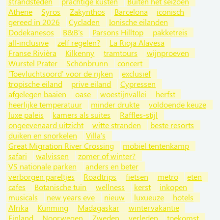
strandsteden
prachtige kusten
Buiten het seizoen
Athene
Syros
Zakynthos
Barcelona
iconisch
gereed in 2026
Cycladen
Ionische eilanden
Dodekanesos
B&B's
Parsons Hilltop
pakketreis
all-inclusive
zelf regelen?
La Rioja Alavesa
Franse Rivièra
Kilkenny
tramtours
wijnproeven
Wurstel Prater
Schönbrunn
concert
'Toevluchtsoord' voor de rijken
exclusief
tropische eiland
prive eiland
Cypressen
afgelegen baaien
oase
woestijnvallei
herfst
heerlijke temperatuur
minder drukte
voldoende keuze
luxe paleis
kamers als suites
Raffles-stijl
ongeëvenaard uitzicht
witte stranden
beste resorts
duiken en snorkelen
Villa's
Great Migration River Crossing
mobiel tentenkamp
safari
walvissen
zomer of winter?
VS nationale parken
anders en beter
verborgen pareltjes
Roadtrips
fietsen
metro
eten
cafes
Botanische tuin
wellness
kerst
inkopen
musicals
new years eve
nieuw
luxueuze
hotels
Afrika
Kunming
Madagaskar
wintervakantie
Finland
Noorwegen
Zweden
verleden
toekomst