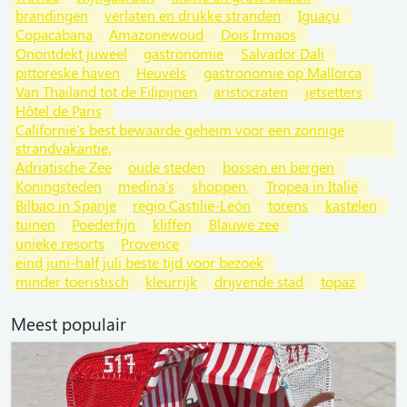
brandingen
verlaten en drukke stranden
Iguaçu
Copacabana
Amazonewoud
Dois Irmaos
Onontdekt juweel
gastronomie
Salvador Dali
pittoreske haven
Heuvels
gastronomie op Mallorca
Van Thailand tot de Filipijnen
aristocraten
jetsetters
Hôtel de Paris
Californië's best bewaarde geheim voor een zonnige
strandvakantie.
Adriatische Zee
oude steden
bossen en bergen
Koningsteden
medina's
shoppen.
Tropea in Italië
Bilbao in Spanje
regio Castilië-León
torens
kastelen
tuinen
Poederfijn
kliffen
Blauwe zee
unieke resorts
Provence
eind juni-half juli beste tijd voor bezoek
minder toeristisch
kleurrijk
drijvende stad
topaz
Meest populair