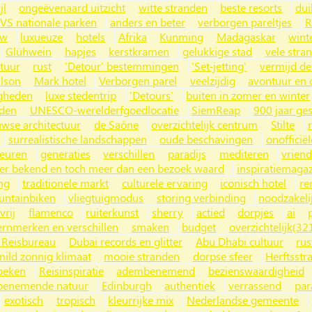
jl
ongeëvenaard uitzicht
witte stranden
beste resorts
dui
VS nationale parken
anders en beter
verborgen pareltjes
R
uw
luxueuze
hotels
Afrika
Kunming
Madagaskar
wint
Glühwein
hapjes
kerstkramen
gelukkige stad
vele stra
tuur
rust
'Detour' bestemmingen
'Set-jetting'
vermijd de
ilson
Mark hotel
Verborgen parel
veelzijdig
avontuur en 
gheden
luxe stedentrip
'Detours'
buiten in zomer en winter
nden
UNESCO-werelderfgoedlocatie
SiemReap
900 jaar ge
wse architectuur
de Saône
overzichtelijk centrum
Stilte
surrealistische landschappen
oude beschavingen
onofficiël
euren
generaties
verschillen
paradijs
mediteren
vriend
er bekend en toch meer dan een bezoek waard
inspiratiemaga
ng
traditionele markt
culturele ervaring
iconisch hotel
re
ntainbiken
vliegtuigmodus
storing verbinding
noodzakeli
vrij
flamenco
ruiterkunst
sherry
actied
dorpjes
ai
ernmerken en verschillen
smaken
budget
overzichtelijk(32
 Reisbureau
Dubai records en glitter
Abu Dhabi cultuur
rus
mild zonnig klimaat
mooie stranden
dorpse sfeer
Herftsstr
zoeken
Reisinspiratie
adembenemend
bezienswaardigheid
enemende natuur
Edinburgh
authentiek
verrassend
par
exotisch
tropisch
kleurrijke mix
Nederlandse gemeente