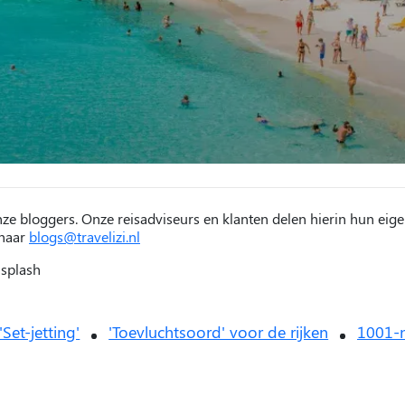
nze bloggers. Onze reisadviseurs en klanten delen hierin hun eige
 naar
blogs@travelizi.nl
nsplash
'Set-jetting'
'Toevluchtsoord' voor de rijken
1001-