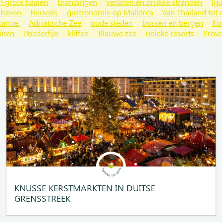
n grote baaien
brandingen
verlaten en drukke stranden
Ig
 haven
Heuvels
gastronomie op Mallorca
Van Thailand tot d
antie.
Adriatische Zee
oude steden
bossen en bergen
Ko
inen
Poederfijn
kliffen
Blauwe zee
unieke resorts
Prov
KNUSSE KERSTMARKTEN IN DUITSE
GRENSSTREEK