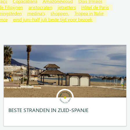
uaçu
Copacabana
Amazonewoud
Dois Irmaos
e Filipijnen
aristocraten
jetsetters
Hôtel de Paris
ningsteden
medina's
shoppen.
Tropea in Italië
ence
eind juni-half juli beste tijd voor bezoek
BESTE STRANDEN IN ZUID-SPANJE