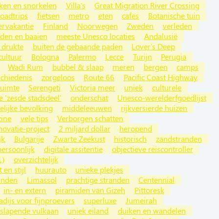
ken en snorkelen
Villa's
Great Migration River Crossing
oadtrips
fietsen
metro
eten
cafes
Botanische tuin
ervakantie
Finland
Noorwegen
Zweden
verleden
nden en baaien
meeste Unesco locaties
Andalusië
 drukte
buiten de gebaande paden
Lover's Deep
cultuur
Bologna
Palermo
Lecce
Turijn
Perugia
Wadi Rum
bubbel & slaap
meren
bergen
camps
schiedenis
zorgeloos
Route 66
Pacific Coast Highway
ruimte
Serengeti
Victoria meer
uniek
culturele
e 'zesde stadsdeel'
onderschat
Unesco-werelderfgoedlijst
elijke bevolking
middeleeuwen
rijkversierde huizen
zine
vele tips
Verborgen schatten
novatie-project
2 miljard dollar
heropend
jk
Bulgarije
Zwarte Zeekust
historisch
zandstranden
persoonlijk
digitale assitentie
objectieve reiscontroller
1)
overzichtelijk
t en stijl
huurauto
unieke plekjes
anden
Limassol
prachtige stranden
Centennial
in- en extern
piramiden van Gizeh
Pittoresk
adijs voor fijnproevers
superluxe
Jumeirah
slapende vulkaan
uniek eiland
duiken en wandelen