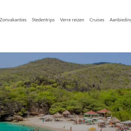
Overslaan en naar de inhoud gaa
avigatie
Zonvakanties
Stedentrips
Verre reizen
Cruises
Aanbiedin