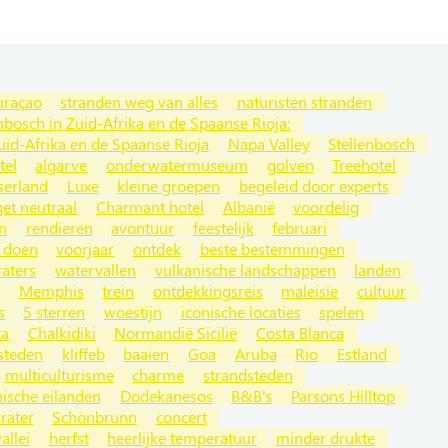
uraçao
stranden weg van alles
naturisten stranden
nbosch in Zuid-Afrika en de Spaanse Rioja:
uid-Afrika en de Spaanse Rioja
Napa Valley
Stellenbosch
tel
algarve
onderwatermuseum
golven
Treehotel
serland
Luxe
kleine groepen
begeleid door experts
et neutraal
Charmant hotel
Albanië
voordelig
n
rendieren
avontuur
feestelijk
februari
e doen
voorjaar
ontdek
beste bestemmingen
raters
watervallen
vulkanische landschappen
landen
Memphis
trein
ontdekkingsreis
maleisie
cultuur
s
5 sterren
woestijn
iconische locaties
spelen
ta
Chalkidiki
Normandië Sicilië
Costa Blanca
steden
kliffeb
baaien
Goa
Aruba
Rio
Estland
multiculturisme
charme
strandsteden
nische eilanden
Dodekanesos
B&B's
Parsons Hilltop
rater
Schönbrunn
concert
allei
herfst
heerlijke temperatuur
minder drukte