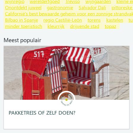
wijnregio
werelderfgoed
Treviso
wijngaarden
kleine e
Onontdekt juweel
gastronomie
Salvador Dali
pittoreske
Californië's best bewaarde geheim voor een zonnige strandvak
Bilbao in Spanje
regio Castilië-León
torens
kastelen
tu
minder toeristisch
kleurrijk
drijvende stad
topaz
Meest populair
PAKKETREIS OF ZELF DOEN?