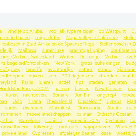
a
vind je op Aruba.
voor elk type reiziger
op Westpunt
C
nerende baaien
ruige kliffen
Napa Valley in Californië
Stelle
ellenbosch in Zuid-Afrika en de Spaanse Rioja
Stellenbosch in Z
ndelijk
Mallorca
super luxe
prachtige ligging
boutique ho
Lodge Verbier Zwitserland
Winter
De Lodge
Verbier
Zwit
rts begeleid/ontdekken
New York
gratis leuke dingen
budg
e-of groep
tenerife
avontuurlijk
natuur
strand
Sjamane
randhoppen
duiken
zon
300 dagen zon
stranden
wat t
neyland
Parijs
luieren
actief
tips
steden
genieten
k
 Hoofdstad Europa 2024
parken
bossen
New Orleans
jazz
d
kunst
nachtleven.
Bonaire
Bon Bini
ongerept
foodie
lbao
Oslo
Tirana
Thessaloniki
Düsseldorf
Cyprus
Mal
souks
diversiteit
Marrakesh
Normandië
Amalfi
kust
romeinen
mooie landschappen
culinair
Indische Oceaan
ynthos
Barcelona
iconisch
gereed in 2026
Cycladen
Io
Franse Rivièra
Kilkenny
tramtours
wijnproeven
Wurstel P
prive eiland
Cypressen
afgelegen baaien
oase
woestijnv