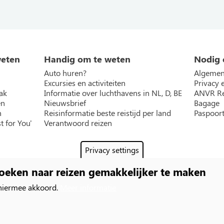
weten
Handig om te weten
Nodig 
Auto huren?
Algemen
Excursies en activiteiten
Privacy 
ak
Informatie over luchthavens in NL, D, BE
ANVR Re
en
Nieuwsbrief
Bagage
n
Reisinformatie beste reistijd per land
Paspoort
t for You'
Verantwoord reizen
Privacy settings
oeken naar reizen gemakkelijker te maken
 hiermee akkoord.
Meer informatie