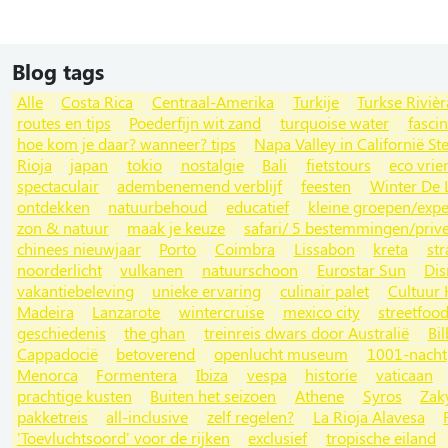
Blog tags
Alle
Costa Rica
Centraal-Amerika
Turkije
Turkse Rivièr
routes en tips
Poederfijn wit zand
turquoise water
fasci
hoe kom je daar? wanneer? tips
Napa Valley in Californië St
Rioja
japan
tokio
nostalgie
Bali
fietstours
eco vrie
spectaculair
adembenemend verblijf
feesten
Winter De 
ontdekken
natuurbehoud
educatief
kleine groepen/expe
zon & natuur
maak je keuze
safari/ 5 bestemmingen/priv
chinees nieuwjaar
Porto
Coimbra
Lissabon
kreta
st
noorderlicht
vulkanen
natuurschoon
Eurostar Sun
Dis
vakantiebeleving
unieke ervaring
culinair palet
Cultuur
Madeira
Lanzarote
wintercruise
mexico city
streetfoo
geschiedenis
the ghan
treinreis dwars door Australië
Bi
Cappadocië
betoverend
openlucht museum
1001-nacht
Menorca
Formentera
Ibiza
vespa
historie
vaticaan
prachtige kusten
Buiten het seizoen
Athene
Syros
Zak
pakketreis
all-inclusive
zelf regelen?
La Rioja Alavesa
'Toevluchtsoord' voor de rijken
exclusief
tropische eiland