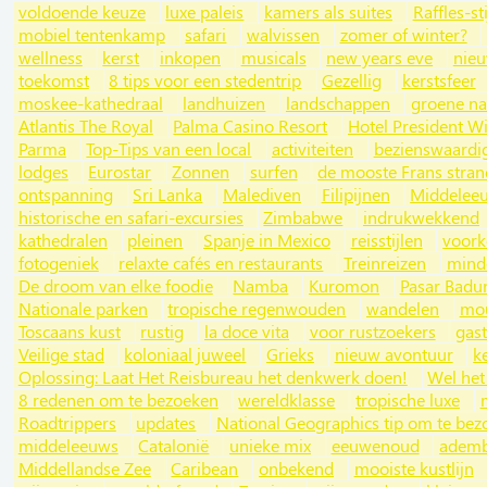
voldoende keuze
luxe paleis
kamers als suites
Raffles-sti
mobiel tentenkamp
safari
walvissen
zomer of winter?
wellness
kerst
inkopen
musicals
new years eve
nie
toekomst
8 tips voor een stedentrip
Gezellig
kerstsfeer
moskee-kathedraal
landhuizen
landschappen
groene na
Atlantis The Royal
Palma Casino Resort
Hotel President W
Parma
Top-Tips van een local
activiteiten
bezienswaardi
lodges
Eurostar
Zonnen
surfen
de mooste Frans stra
ontspanning
Sri Lanka
Malediven
Filipijnen
Middeleeu
historische en safari-excursies
Zimbabwe
indrukwekkend
kathedralen
pleinen
Spanje in Mexico
reisstijlen
voork
fotogeniek
relaxte cafés en restaurants
Treinreizen
mind
De droom van elke foodie
Namba
Kuromon
Pasar Badu
Nationale parken
tropische regenwouden
wandelen
mou
Toscaans kust
rustig
la doce vita
voor rustzoekers
gast
Veilige stad
koloniaal juweel
Grieks
nieuw avontuur
k
Oplossing: Laat Het Reisbureau het denkwerk doen!
Wel het
8 redenen om te bezoeken
wereldklasse
tropische luxe
Roadtrippers
updates
National Geographics tip om te be
middeleeuws
Catalonië
unieke mix
eeuwenoud
ademb
Middellandse Zee
Caribean
onbekend
mooiste kustlijn