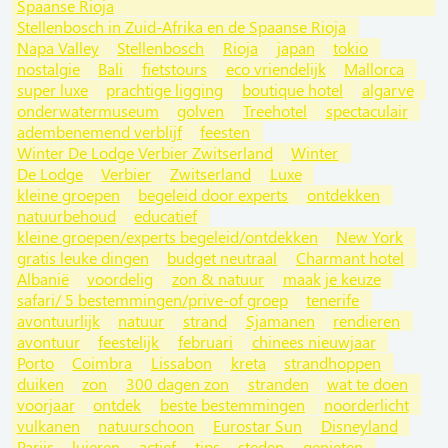
Spaanse Rioja
Stellenbosch in Zuid-Afrika en de Spaanse Rioja
Napa Valley
Stellenbosch
Rioja
japan
tokio
nostalgie
Bali
fietstours
eco vriendelijk
Mallorca
super luxe
prachtige ligging
boutique hotel
algarve
onderwatermuseum
golven
Treehotel
spectaculair
adembenemend verblijf
feesten
Winter De Lodge Verbier Zwitserland
Winter
De Lodge
Verbier
Zwitserland
Luxe
kleine groepen
begeleid door experts
ontdekken
natuurbehoud
educatief
kleine groepen/experts begeleid/ontdekken
New York
gratis leuke dingen
budget neutraal
Charmant hotel
Albanië
voordelig
zon & natuur
maak je keuze
safari/ 5 bestemmingen/prive-of groep
tenerife
avontuurlijk
natuur
strand
Sjamanen
rendieren
avontuur
feestelijk
februari
chinees nieuwjaar
Porto
Coimbra
Lissabon
kreta
strandhoppen
duiken
zon
300 dagen zon
stranden
wat te doen
voorjaar
ontdek
beste bestemmingen
noorderlicht
vulkanen
natuurschoon
Eurostar Sun
Disneyland
Parijs
luieren
actief
tips
steden
genieten