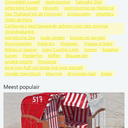
Onontdekt juweel
gastronomie
Salvador Dali
pittoreske haven
Heuvels
gastronomie op Mallorca
Van Thailand tot de Filipijnen
aristocraten
jetsetters
Hôtel de Paris
Californië's best bewaarde geheim voor een zonnige
strandvakantie.
Adriatische Zee
oude steden
bossen en bergen
Koningsteden
medina's
shoppen.
Tropea in Italië
Bilbao in Spanje
regio Castilië-León
torens
kastelen
tuinen
Poederfijn
kliffen
Blauwe zee
unieke resorts
Provence
eind juni-half juli beste tijd voor bezoek
minder toeristisch
kleurrijk
drijvende stad
topaz
Meest populair