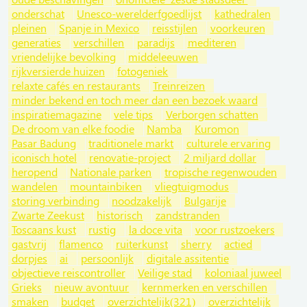
onderschat
Unesco-werelderfgoedlijst
kathedralen
pleinen
Spanje in Mexico
reisstijlen
voorkeuren
generaties
verschillen
paradijs
mediteren
vriendelijke bevolking
middeleeuwen
rijkversierde huizen
fotogeniek
relaxte cafés en restaurants
Treinreizen
minder bekend en toch meer dan een bezoek waard
inspiratiemagazine
vele tips
Verborgen schatten
De droom van elke foodie
Namba
Kuromon
Pasar Badung
traditionele markt
culturele ervaring
iconisch hotel
renovatie-project
2 miljard dollar
heropend
Nationale parken
tropische regenwouden
wandelen
mountainbiken
vliegtuigmodus
storing verbinding
noodzakelijk
Bulgarije
Zwarte Zeekust
historisch
zandstranden
Toscaans kust
rustig
la doce vita
voor rustzoekers
gastvrij
flamenco
ruiterkunst
sherry
actied
dorpjes
ai
persoonlijk
digitale assitentie
objectieve reiscontroller
Veilige stad
koloniaal juweel
Grieks
nieuw avontuur
kernmerken en verschillen
smaken
budget
overzichtelijk(321)
overzichtelijk