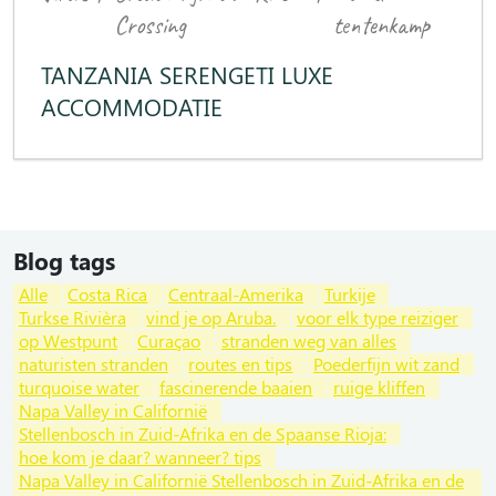
Crossing
tentenkamp
TANZANIA SERENGETI LUXE
ACCOMMODATIE
Blog tags
Alle
Costa Rica
Centraal-Amerika
Turkije
Turkse Rivièra
vind je op Aruba.
voor elk type reiziger
op Westpunt
Curaçao
stranden weg van alles
naturisten stranden
routes en tips
Poederfijn wit zand
turquoise water
fascinerende baaien
ruige kliffen
Napa Valley in Californië
Stellenbosch in Zuid-Afrika en de Spaanse Rioja:
hoe kom je daar? wanneer? tips
Napa Valley in Californië Stellenbosch in Zuid-Afrika en de