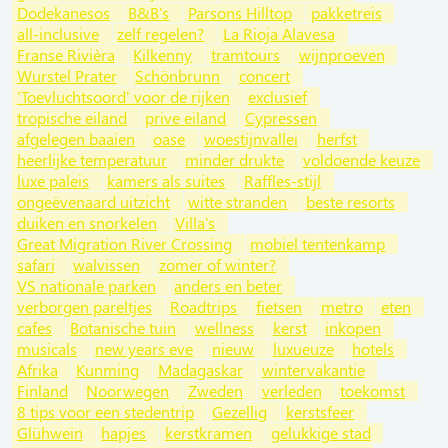
Dodekanesos
B&B's
Parsons Hilltop
pakketreis
all-inclusive
zelf regelen?
La Rioja Alavesa
Franse Rivièra
Kilkenny
tramtours
wijnproeven
Wurstel Prater
Schönbrunn
concert
'Toevluchtsoord' voor de rijken
exclusief
tropische eiland
prive eiland
Cypressen
afgelegen baaien
oase
woestijnvallei
herfst
heerlijke temperatuur
minder drukte
voldoende keuze
luxe paleis
kamers als suites
Raffles-stijl
ongeëvenaard uitzicht
witte stranden
beste resorts
duiken en snorkelen
Villa's
Great Migration River Crossing
mobiel tentenkamp
safari
walvissen
zomer of winter?
VS nationale parken
anders en beter
verborgen pareltjes
Roadtrips
fietsen
metro
eten
cafes
Botanische tuin
wellness
kerst
inkopen
musicals
new years eve
nieuw
luxueuze
hotels
Afrika
Kunming
Madagaskar
wintervakantie
Finland
Noorwegen
Zweden
verleden
toekomst
8 tips voor een stedentrip
Gezellig
kerstsfeer
Glühwein
hapjes
kerstkramen
gelukkige stad