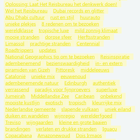
Oplossing: Laat Het Reisbureau het denkwerk doen!
Wel het Reisbureau
Dubai records en glitter
Abu Dhabi cultuur
rust en stijl
huurauto
unieke plekjes
8 redenen om te bezoeken
wereldklasse
tropische luxe
mild zonnig klimaat
mooie stranden
dorpse sfeer
Herftsstranden
Limassol
prachtige stranden
Centennial
Roadtrippers
updates
National Geographics tip om te bezoeken
Reisinspiratie
adembenemend
bezienswaardigheid
in- en extern
piramiden van Gizeh
Pittoresk
middeleeuws
Catalonië
unieke mix
eeuwenoud
adembenemende natuur
Edinburgh
authentiek
verrassend
paradijs voor fijnproevers
superluxe
Jumeirah
Middellandse Zee
Caribean
onbekend
mooiste kustlijn
exotisch
tropisch
kleurrijke mix
Nederlandse gemeente
slapende vulkaan
uniek eiland
duiken en wandelen
wijnregio
werelderfgoed
Treviso
wijngaarden
kleine en grote baaien
brandingen
verlaten en drukke stranden
Iguaçu
Copacabana
Amazonewoud
Dois Irmaos