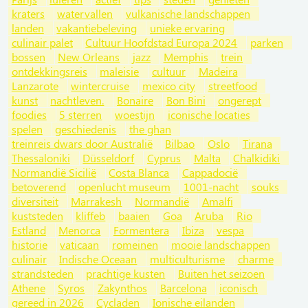
kraters
watervallen
vulkanische landschappen
landen
vakantiebeleving
unieke ervaring
culinair palet
Cultuur Hoofdstad Europa 2024
parken
bossen
New Orleans
jazz
Memphis
trein
ontdekkingsreis
maleisie
cultuur
Madeira
Lanzarote
wintercruise
mexico city
streetfood
kunst
nachtleven.
Bonaire
Bon Bini
ongerept
foodies
5 sterren
woestijn
iconische locaties
spelen
geschiedenis
the ghan
treinreis dwars door Australië
Bilbao
Oslo
Tirana
Thessaloniki
Düsseldorf
Cyprus
Malta
Chalkidiki
Normandië Sicilië
Costa Blanca
Cappadocië
betoverend
openlucht museum
1001-nacht
souks
diversiteit
Marrakesh
Normandië
Amalfi
kuststeden
kliffeb
baaien
Goa
Aruba
Rio
Estland
Menorca
Formentera
Ibiza
vespa
historie
vaticaan
romeinen
mooie landschappen
culinair
Indische Oceaan
multiculturisme
charme
strandsteden
prachtige kusten
Buiten het seizoen
Athene
Syros
Zakynthos
Barcelona
iconisch
gereed in 2026
Cycladen
Ionische eilanden