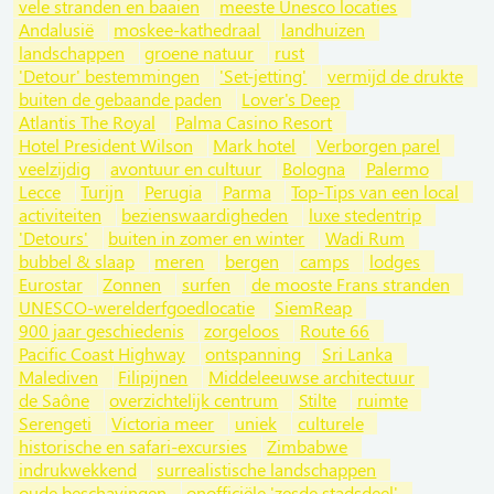
vele stranden en baaien
meeste Unesco locaties
Andalusië
moskee-kathedraal
landhuizen
landschappen
groene natuur
rust
'Detour' bestemmingen
'Set-jetting'
vermijd de drukte
buiten de gebaande paden
Lover's Deep
Atlantis The Royal
Palma Casino Resort
Hotel President Wilson
Mark hotel
Verborgen parel
veelzijdig
avontuur en cultuur
Bologna
Palermo
Lecce
Turijn
Perugia
Parma
Top-Tips van een local
activiteiten
bezienswaardigheden
luxe stedentrip
'Detours'
buiten in zomer en winter
Wadi Rum
bubbel & slaap
meren
bergen
camps
lodges
Eurostar
Zonnen
surfen
de mooste Frans stranden
UNESCO-werelderfgoedlocatie
SiemReap
900 jaar geschiedenis
zorgeloos
Route 66
Pacific Coast Highway
ontspanning
Sri Lanka
Malediven
Filipijnen
Middeleeuwse architectuur
de Saône
overzichtelijk centrum
Stilte
ruimte
Serengeti
Victoria meer
uniek
culturele
historische en safari-excursies
Zimbabwe
indrukwekkend
surrealistische landschappen
oude beschavingen
onofficiële 'zesde stadsdeel'