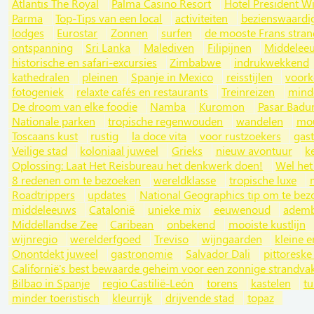
Atlantis The Royal
Palma Casino Resort
Hotel President W
Parma
Top-Tips van een local
activiteiten
bezienswaardi
lodges
Eurostar
Zonnen
surfen
de mooste Frans stra
ontspanning
Sri Lanka
Malediven
Filipijnen
Middeleeu
historische en safari-excursies
Zimbabwe
indrukwekkend
kathedralen
pleinen
Spanje in Mexico
reisstijlen
voork
fotogeniek
relaxte cafés en restaurants
Treinreizen
mind
De droom van elke foodie
Namba
Kuromon
Pasar Badu
Nationale parken
tropische regenwouden
wandelen
mou
Toscaans kust
rustig
la doce vita
voor rustzoekers
gast
Veilige stad
koloniaal juweel
Grieks
nieuw avontuur
k
Oplossing: Laat Het Reisbureau het denkwerk doen!
Wel het
8 redenen om te bezoeken
wereldklasse
tropische luxe
Roadtrippers
updates
National Geographics tip om te be
middeleeuws
Catalonië
unieke mix
eeuwenoud
ademb
Middellandse Zee
Caribean
onbekend
mooiste kustlijn
wijnregio
werelderfgoed
Treviso
wijngaarden
kleine e
Onontdekt juweel
gastronomie
Salvador Dali
pittoreske
Californië's best bewaarde geheim voor een zonnige strandvak
Bilbao in Spanje
regio Castilië-León
torens
kastelen
tu
minder toeristisch
kleurrijk
drijvende stad
topaz