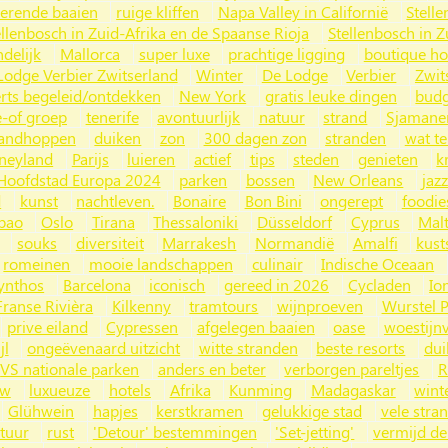
nerende baaien
ruige kliffen
Napa Valley in Californië
Stelle
ellenbosch in Zuid-Afrika en de Spaanse Rioja
Stellenbosch in Z
ndelijk
Mallorca
super luxe
prachtige ligging
boutique ho
Lodge Verbier Zwitserland
Winter
De Lodge
Verbier
Zwit
rts begeleid/ontdekken
New York
gratis leuke dingen
budg
e-of groep
tenerife
avontuurlijk
natuur
strand
Sjamane
randhoppen
duiken
zon
300 dagen zon
stranden
wat t
neyland
Parijs
luieren
actief
tips
steden
genieten
k
 Hoofdstad Europa 2024
parken
bossen
New Orleans
jazz
d
kunst
nachtleven.
Bonaire
Bon Bini
ongerept
foodie
lbao
Oslo
Tirana
Thessaloniki
Düsseldorf
Cyprus
Mal
souks
diversiteit
Marrakesh
Normandië
Amalfi
kust
romeinen
mooie landschappen
culinair
Indische Oceaan
ynthos
Barcelona
iconisch
gereed in 2026
Cycladen
Io
Franse Rivièra
Kilkenny
tramtours
wijnproeven
Wurstel P
prive eiland
Cypressen
afgelegen baaien
oase
woestijnv
jl
ongeëvenaard uitzicht
witte stranden
beste resorts
dui
VS nationale parken
anders en beter
verborgen pareltjes
R
uw
luxueuze
hotels
Afrika
Kunming
Madagaskar
wint
Glühwein
hapjes
kerstkramen
gelukkige stad
vele stra
tuur
rust
'Detour' bestemmingen
'Set-jetting'
vermijd de