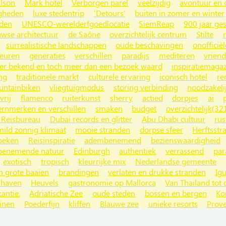
ilson
Mark hotel
Verborgen parel
veelzijdig
avontuur en 
gheden
luxe stedentrip
'Detours'
buiten in zomer en winter
nden
UNESCO-werelderfgoedlocatie
SiemReap
900 jaar ge
wse architectuur
de Saône
overzichtelijk centrum
Stilte
surrealistische landschappen
oude beschavingen
onofficiël
euren
generaties
verschillen
paradijs
mediteren
vriend
er bekend en toch meer dan een bezoek waard
inspiratiemaga
ng
traditionele markt
culturele ervaring
iconisch hotel
re
ntainbiken
vliegtuigmodus
storing verbinding
noodzakeli
vrij
flamenco
ruiterkunst
sherry
actied
dorpjes
ai
ernmerken en verschillen
smaken
budget
overzichtelijk(32
 Reisbureau
Dubai records en glitter
Abu Dhabi cultuur
rus
mild zonnig klimaat
mooie stranden
dorpse sfeer
Herftsstr
zoeken
Reisinspiratie
adembenemend
bezienswaardigheid
enemende natuur
Edinburgh
authentiek
verrassend
par
exotisch
tropisch
kleurrijke mix
Nederlandse gemeente
n grote baaien
brandingen
verlaten en drukke stranden
Ig
 haven
Heuvels
gastronomie op Mallorca
Van Thailand tot d
antie.
Adriatische Zee
oude steden
bossen en bergen
Ko
inen
Poederfijn
kliffen
Blauwe zee
unieke resorts
Prov