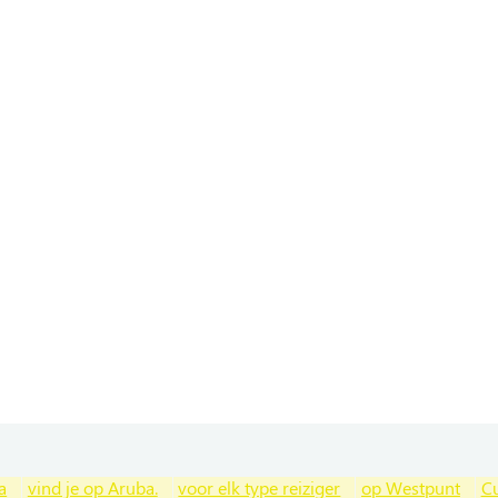
a
vind je op Aruba.
voor elk type reiziger
op Westpunt
C