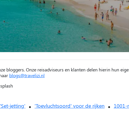
nze bloggers. Onze reisadviseurs en klanten delen hierin hun eige
 naar
blogs@travelizi.nl
nsplash
'Set-jetting'
'Toevluchtsoord' voor de rijken
1001-