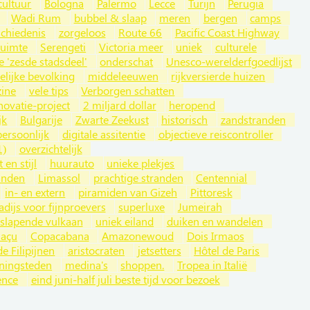
cultuur
Bologna
Palermo
Lecce
Turijn
Perugia
Wadi Rum
bubbel & slaap
meren
bergen
camps
schiedenis
zorgeloos
Route 66
Pacific Coast Highway
ruimte
Serengeti
Victoria meer
uniek
culturele
e 'zesde stadsdeel'
onderschat
Unesco-werelderfgoedlijst
elijke bevolking
middeleeuwen
rijkversierde huizen
zine
vele tips
Verborgen schatten
novatie-project
2 miljard dollar
heropend
jk
Bulgarije
Zwarte Zeekust
historisch
zandstranden
persoonlijk
digitale assitentie
objectieve reiscontroller
1)
overzichtelijk
t en stijl
huurauto
unieke plekjes
anden
Limassol
prachtige stranden
Centennial
in- en extern
piramiden van Gizeh
Pittoresk
adijs voor fijnproevers
superluxe
Jumeirah
slapende vulkaan
uniek eiland
duiken en wandelen
uaçu
Copacabana
Amazonewoud
Dois Irmaos
e Filipijnen
aristocraten
jetsetters
Hôtel de Paris
ningsteden
medina's
shoppen.
Tropea in Italië
ence
eind juni-half juli beste tijd voor bezoek