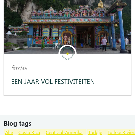
feesten
EEN JAAR VOL FESTIVITEITEN
Blog tags
Alle
Costa Rica
Centraal-Amerika
Turkije
Turkse Rivièr