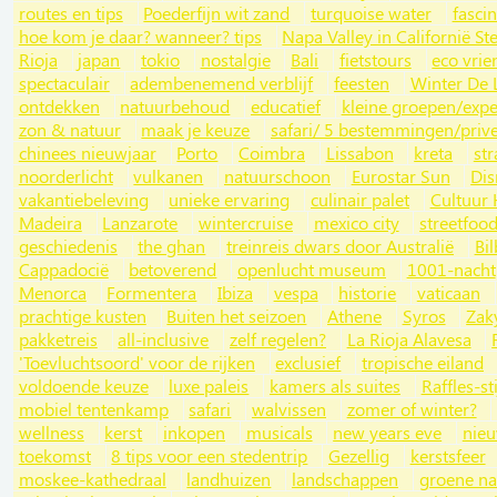
routes en tips
Poederfijn wit zand
turquoise water
fasci
hoe kom je daar? wanneer? tips
Napa Valley in Californië St
Rioja
japan
tokio
nostalgie
Bali
fietstours
eco vrie
spectaculair
adembenemend verblijf
feesten
Winter De 
ontdekken
natuurbehoud
educatief
kleine groepen/expe
zon & natuur
maak je keuze
safari/ 5 bestemmingen/priv
chinees nieuwjaar
Porto
Coimbra
Lissabon
kreta
st
noorderlicht
vulkanen
natuurschoon
Eurostar Sun
Dis
vakantiebeleving
unieke ervaring
culinair palet
Cultuur
Madeira
Lanzarote
wintercruise
mexico city
streetfoo
geschiedenis
the ghan
treinreis dwars door Australië
Bi
Cappadocië
betoverend
openlucht museum
1001-nacht
Menorca
Formentera
Ibiza
vespa
historie
vaticaan
prachtige kusten
Buiten het seizoen
Athene
Syros
Zak
pakketreis
all-inclusive
zelf regelen?
La Rioja Alavesa
'Toevluchtsoord' voor de rijken
exclusief
tropische eiland
voldoende keuze
luxe paleis
kamers als suites
Raffles-sti
mobiel tentenkamp
safari
walvissen
zomer of winter?
wellness
kerst
inkopen
musicals
new years eve
nie
toekomst
8 tips voor een stedentrip
Gezellig
kerstsfeer
moskee-kathedraal
landhuizen
landschappen
groene na