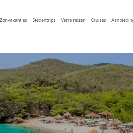
Overslaan en naar de inhoud gaa
avigatie
Zonvakanties
Stedentrips
Verre reizen
Cruises
Aanbiedin