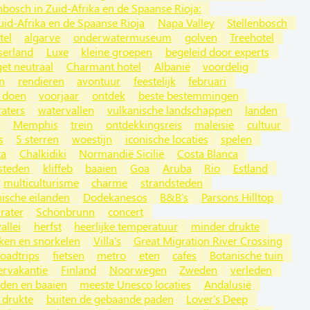
nbosch in Zuid-Afrika en de Spaanse Rioja:
uid-Afrika en de Spaanse Rioja
Napa Valley
Stellenbosch
tel
algarve
onderwatermuseum
golven
Treehotel
serland
Luxe
kleine groepen
begeleid door experts
et neutraal
Charmant hotel
Albanië
voordelig
n
rendieren
avontuur
feestelijk
februari
e doen
voorjaar
ontdek
beste bestemmingen
raters
watervallen
vulkanische landschappen
landen
Memphis
trein
ontdekkingsreis
maleisie
cultuur
s
5 sterren
woestijn
iconische locaties
spelen
ta
Chalkidiki
Normandië Sicilië
Costa Blanca
steden
kliffeb
baaien
Goa
Aruba
Rio
Estland
multiculturisme
charme
strandsteden
nische eilanden
Dodekanesos
B&B's
Parsons Hilltop
rater
Schönbrunn
concert
allei
herfst
heerlijke temperatuur
minder drukte
ken en snorkelen
Villa's
Great Migration River Crossing
oadtrips
fietsen
metro
eten
cafes
Botanische tuin
ervakantie
Finland
Noorwegen
Zweden
verleden
nden en baaien
meeste Unesco locaties
Andalusië
 drukte
buiten de gebaande paden
Lover's Deep