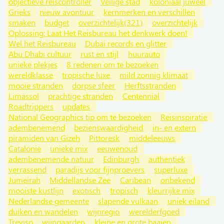
objectieve reiscontroller
Veilige stad
koloniaal juweel
Grieks
nieuw avontuur
kernmerken en verschillen
smaken
budget
overzichtelijk(321)
overzichtelijk
Oplossing: Laat Het Reisbureau het denkwerk doen!
Wel het Reisbureau
Dubai records en glitter
Abu Dhabi cultuur
rust en stijl
huurauto
unieke plekjes
8 redenen om te bezoeken
wereldklasse
tropische luxe
mild zonnig klimaat
mooie stranden
dorpse sfeer
Herftsstranden
Limassol
prachtige stranden
Centennial
Roadtrippers
updates
National Geographics tip om te bezoeken
Reisinspiratie
adembenemend
bezienswaardigheid
in- en extern
piramiden van Gizeh
Pittoresk
middeleeuws
Catalonië
unieke mix
eeuwenoud
adembenemende natuur
Edinburgh
authentiek
verrassend
paradijs voor fijnproevers
superluxe
Jumeirah
Middellandse Zee
Caribean
onbekend
mooiste kustlijn
exotisch
tropisch
kleurrijke mix
Nederlandse gemeente
slapende vulkaan
uniek eiland
duiken en wandelen
wijnregio
werelderfgoed
Treviso
wijngaarden
kleine en grote baaien