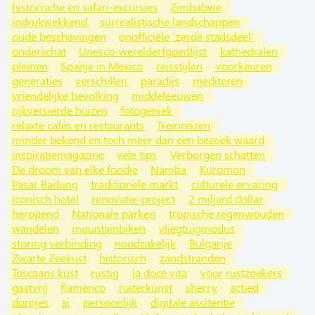
historische en safari-excursies
Zimbabwe
indrukwekkend
surrealistische landschappen
oude beschavingen
onofficiële 'zesde stadsdeel'
onderschat
Unesco-werelderfgoedlijst
kathedralen
pleinen
Spanje in Mexico
reisstijlen
voorkeuren
generaties
verschillen
paradijs
mediteren
vriendelijke bevolking
middeleeuwen
rijkversierde huizen
fotogeniek
relaxte cafés en restaurants
Treinreizen
minder bekend en toch meer dan een bezoek waard
inspiratiemagazine
vele tips
Verborgen schatten
De droom van elke foodie
Namba
Kuromon
Pasar Badung
traditionele markt
culturele ervaring
iconisch hotel
renovatie-project
2 miljard dollar
heropend
Nationale parken
tropische regenwouden
wandelen
mountainbiken
vliegtuigmodus
storing verbinding
noodzakelijk
Bulgarije
Zwarte Zeekust
historisch
zandstranden
Toscaans kust
rustig
la doce vita
voor rustzoekers
gastvrij
flamenco
ruiterkunst
sherry
actied
dorpjes
ai
persoonlijk
digitale assitentie