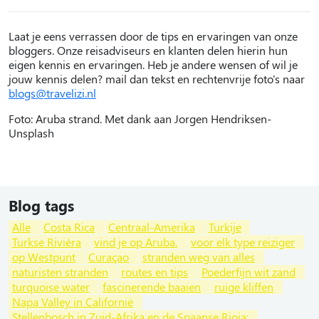
Laat je eens verrassen door de tips en ervaringen van onze
bloggers. Onze reisadviseurs en klanten delen hierin hun
eigen kennis en ervaringen. Heb je andere wensen of wil je
jouw kennis delen? mail dan tekst en rechtenvrije foto's naar
blogs@travelizi.nl
Foto: Aruba strand. Met dank aan Jorgen Hendriksen-
Unsplash
Blog tags
Alle
Costa Rica
Centraal-Amerika
Turkije
Turkse Rivièra
vind je op Aruba.
voor elk type reiziger
op Westpunt
Curaçao
stranden weg van alles
naturisten stranden
routes en tips
Poederfijn wit zand
turquoise water
fascinerende baaien
ruige kliffen
Napa Valley in Californië
Stellenbosch in Zuid-Afrika en de Spaanse Rioja: