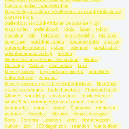
hoe kom je daar? wanneer? tips
Napa Valley in Californië Stellenbosch in Zuid-Afrika en de
Spaanse Rioja
Stellenbosch in Zuid-Afrika en de Spaanse Rioja
Napa Valley
Stellenbosch
Rioja
japan
tokio
nostalgie
Bali
fietstours
eco vriendelijk
Mallorca
super luxe
prachtige ligging
boutique hotel
algarve
onderwatermuseum
golven
Treehotel
spectaculair
adembenemend verblijf
feesten
Winter De Lodge Verbier Zwitserland
Winter
De Lodge
Verbier
Zwitserland
Luxe
kleine groepen
begeleid door experts
ontdekken
natuurbehoud
educatief
kleine groepen/experts begeleid/ontdekken
New York
gratis leuke dingen
budget neutraal
Charmant hotel
Albanië
voordelig
zon & natuur
maak je keuze
safari/ 5 bestemmingen/prive-of groep
tenerife
avontuurlijk
natuur
strand
Sjamanen
rendieren
avontuur
feestelijk
februari
chinees nieuwjaar
Porto
Coimbra
Lissabon
kreta
strandhoppen
duiken
zon
300 dagen zon
stranden
wat te doen