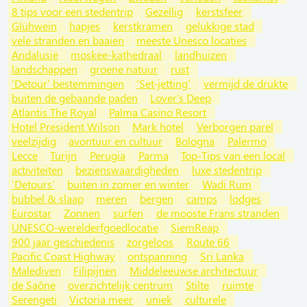
8 tips voor een stedentrip
Gezellig
kerstsfeer
Glühwein
hapjes
kerstkramen
gelukkige stad
vele stranden en baaien
meeste Unesco locaties
Andalusië
moskee-kathedraal
landhuizen
landschappen
groene natuur
rust
'Detour' bestemmingen
'Set-jetting'
vermijd de drukte
buiten de gebaande paden
Lover's Deep
Atlantis The Royal
Palma Casino Resort
Hotel President Wilson
Mark hotel
Verborgen parel
veelzijdig
avontuur en cultuur
Bologna
Palermo
Lecce
Turijn
Perugia
Parma
Top-Tips van een local
activiteiten
bezienswaardigheden
luxe stedentrip
'Detours'
buiten in zomer en winter
Wadi Rum
bubbel & slaap
meren
bergen
camps
lodges
Eurostar
Zonnen
surfen
de mooste Frans stranden
UNESCO-werelderfgoedlocatie
SiemReap
900 jaar geschiedenis
zorgeloos
Route 66
Pacific Coast Highway
ontspanning
Sri Lanka
Malediven
Filipijnen
Middeleeuwse architectuur
de Saône
overzichtelijk centrum
Stilte
ruimte
Serengeti
Victoria meer
uniek
culturele