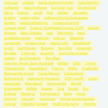
voorjaar
ontdek
beste bestemmingen
noorderlicht
vulkanen
natuurschoon
Eurostar Sun
Disneyland
Parijs
luieren
actief
tips
steden
genieten
kraters
watervallen
vulkanische landschappen
landen
vakantiebeleving
unieke ervaring
culinair palet
Cultuur Hoofdstad Europa 2024
parken
bossen
New Orleans
jazz
Memphis
trein
ontdekkingsreis
maleisie
cultuur
Madeira
Lanzarote
wintercruise
mexico city
streetfood
kunst
nachtleven.
Bonaire
Bon Bini
ongerept
foodies
5 sterren
woestijn
iconische locaties
spelen
geschiedenis
the ghan
treinreis dwars door Australië
Bilbao
Oslo
Tirana
Thessaloniki
Düsseldorf
Cyprus
Malta
Chalkidiki
Normandië Sicilië
Costa Blanca
Cappadocië
betoverend
openlucht museum
1001-nacht
souks
diversiteit
Marrakesh
Normandië
Amalfi
kuststeden
kliffeb
baaien
Goa
Aruba
Rio
Estland
Menorca
Formentera
Ibiza
vespa
historie
vaticaan
romeinen
mooie landschappen
culinair
Indische Oceaan
multiculturisme
charme