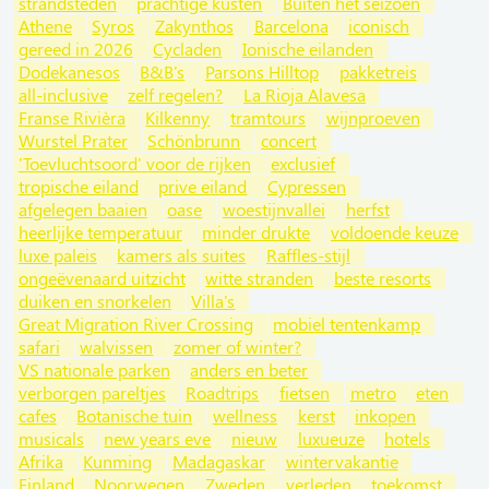
strandsteden
prachtige kusten
Buiten het seizoen
Athene
Syros
Zakynthos
Barcelona
iconisch
gereed in 2026
Cycladen
Ionische eilanden
Dodekanesos
B&B's
Parsons Hilltop
pakketreis
all-inclusive
zelf regelen?
La Rioja Alavesa
Franse Rivièra
Kilkenny
tramtours
wijnproeven
Wurstel Prater
Schönbrunn
concert
'Toevluchtsoord' voor de rijken
exclusief
tropische eiland
prive eiland
Cypressen
afgelegen baaien
oase
woestijnvallei
herfst
heerlijke temperatuur
minder drukte
voldoende keuze
luxe paleis
kamers als suites
Raffles-stijl
ongeëvenaard uitzicht
witte stranden
beste resorts
duiken en snorkelen
Villa's
Great Migration River Crossing
mobiel tentenkamp
safari
walvissen
zomer of winter?
VS nationale parken
anders en beter
verborgen pareltjes
Roadtrips
fietsen
metro
eten
cafes
Botanische tuin
wellness
kerst
inkopen
musicals
new years eve
nieuw
luxueuze
hotels
Afrika
Kunming
Madagaskar
wintervakantie
Finland
Noorwegen
Zweden
verleden
toekomst