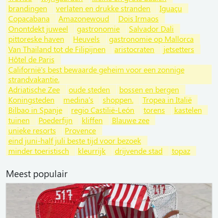
brandingen
verlaten en drukke stranden
Iguaçu
Copacabana
Amazonewoud
Dois Irmaos
Onontdekt juweel
gastronomie
Salvador Dali
pittoreske haven
Heuvels
gastronomie op Mallorca
Van Thailand tot de Filipijnen
aristocraten
jetsetters
Hôtel de Paris
Californië's best bewaarde geheim voor een zonnige
strandvakantie.
Adriatische Zee
oude steden
bossen en bergen
Koningsteden
medina's
shoppen.
Tropea in Italië
Bilbao in Spanje
regio Castilië-León
torens
kastelen
tuinen
Poederfijn
kliffen
Blauwe zee
unieke resorts
Provence
eind juni-half juli beste tijd voor bezoek
minder toeristisch
kleurrijk
drijvende stad
topaz
Meest populair