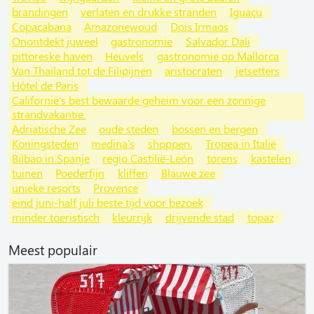
brandingen
verlaten en drukke stranden
Iguaçu
Copacabana
Amazonewoud
Dois Irmaos
Onontdekt juweel
gastronomie
Salvador Dali
pittoreske haven
Heuvels
gastronomie op Mallorca
Van Thailand tot de Filipijnen
aristocraten
jetsetters
Hôtel de Paris
Californië's best bewaarde geheim voor een zonnige
strandvakantie.
Adriatische Zee
oude steden
bossen en bergen
Koningsteden
medina's
shoppen.
Tropea in Italië
Bilbao in Spanje
regio Castilië-León
torens
kastelen
tuinen
Poederfijn
kliffen
Blauwe zee
unieke resorts
Provence
eind juni-half juli beste tijd voor bezoek
minder toeristisch
kleurrijk
drijvende stad
topaz
Meest populair