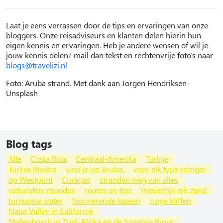
Laat je eens verrassen door de tips en ervaringen van onze
bloggers. Onze reisadviseurs en klanten delen hierin hun
eigen kennis en ervaringen. Heb je andere wensen of wil je
jouw kennis delen? mail dan tekst en rechtenvrije foto's naar
blogs@travelizi.nl
Foto: Aruba strand. Met dank aan Jorgen Hendriksen-
Unsplash
Blog tags
Alle
Costa Rica
Centraal-Amerika
Turkije
Turkse Rivièra
vind je op Aruba.
voor elk type reiziger
op Westpunt
Curaçao
stranden weg van alles
naturisten stranden
routes en tips
Poederfijn wit zand
turquoise water
fascinerende baaien
ruige kliffen
Napa Valley in Californië
Stellenbosch in Zuid-Afrika en de Spaanse Rioja: