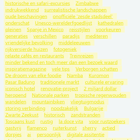
historische en safari-excursies
Zimbabwe
indrukwekkend
surrealistische landschappen
oude beschavingen
onofficiële 'zesde stadsdeel'
onderschat
Unesco-werelderfgoedlijst
kathedralen
pleinen
Spanje in Mexico
reisstijlen
voorkeuren
generaties
verschillen
paradijs
mediteren
vriendelijke bevolking
middeleeuwen
rijkversierde huizen
fotogeniek
relaxte cafés en restaurants
Treinreizen
minder bekend en toch meer dan een bezoek waard
inspiratiemagazine
vele tips
Verborgen schatten
De droom van elke foodie
Namba
Kuromon
Pasar Badung
traditionele markt
culturele ervaring
iconisch hotel
renovatie-project
2 miljard dollar
heropend
Nationale parken
tropische regenwouden
wandelen
mountainbiken
vliegtuigmodus
storing verbinding
noodzakelijk
Bulgarije
Zwarte Zeekust
historisch
zandstranden
Toscaans kust
rustig
la doce vita
voor rustzoekers
gastvrij
flamenco
ruiterkunst
sherry
actied
dorpjes
ai
persoonlijk
digitale assitentie