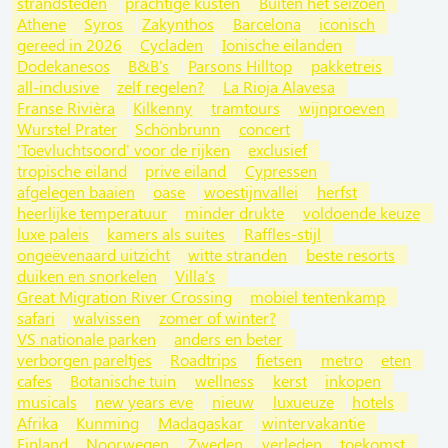
strandsteden
prachtige kusten
Buiten het seizoen
Athene
Syros
Zakynthos
Barcelona
iconisch
gereed in 2026
Cycladen
Ionische eilanden
Dodekanesos
B&B's
Parsons Hilltop
pakketreis
all-inclusive
zelf regelen?
La Rioja Alavesa
Franse Rivièra
Kilkenny
tramtours
wijnproeven
Wurstel Prater
Schönbrunn
concert
'Toevluchtsoord' voor de rijken
exclusief
tropische eiland
prive eiland
Cypressen
afgelegen baaien
oase
woestijnvallei
herfst
heerlijke temperatuur
minder drukte
voldoende keuze
luxe paleis
kamers als suites
Raffles-stijl
ongeëvenaard uitzicht
witte stranden
beste resorts
duiken en snorkelen
Villa's
Great Migration River Crossing
mobiel tentenkamp
safari
walvissen
zomer of winter?
VS nationale parken
anders en beter
verborgen pareltjes
Roadtrips
fietsen
metro
eten
cafes
Botanische tuin
wellness
kerst
inkopen
musicals
new years eve
nieuw
luxueuze
hotels
Afrika
Kunming
Madagaskar
wintervakantie
Finland
Noorwegen
Zweden
verleden
toekomst