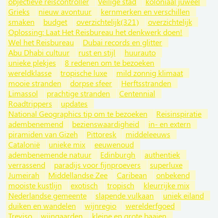
objectieve reiscontroller
Veilige stad
koloniaal juweel
Grieks
nieuw avontuur
kernmerken en verschillen
smaken
budget
overzichtelijk(321)
overzichtelijk
Oplossing: Laat Het Reisbureau het denkwerk doen!
Wel het Reisbureau
Dubai records en glitter
Abu Dhabi cultuur
rust en stijl
huurauto
unieke plekjes
8 redenen om te bezoeken
wereldklasse
tropische luxe
mild zonnig klimaat
mooie stranden
dorpse sfeer
Herftsstranden
Limassol
prachtige stranden
Centennial
Roadtrippers
updates
National Geographics tip om te bezoeken
Reisinspiratie
adembenemend
bezienswaardigheid
in- en extern
piramiden van Gizeh
Pittoresk
middeleeuws
Catalonië
unieke mix
eeuwenoud
adembenemende natuur
Edinburgh
authentiek
verrassend
paradijs voor fijnproevers
superluxe
Jumeirah
Middellandse Zee
Caribean
onbekend
mooiste kustlijn
exotisch
tropisch
kleurrijke mix
Nederlandse gemeente
slapende vulkaan
uniek eiland
duiken en wandelen
wijnregio
werelderfgoed
Treviso
wijngaarden
kleine en grote baaien