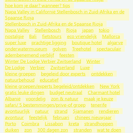
hoe kom je daar? wanneer? tips
Napa Valley in Californië Stellenbosch in Zuid-Afrika en de
Spaanse Rioja
Stellenbosch in Zuid-Afrika en de Spaanse Rioja
Napa Valley
Stellenbosch
Rioja
japan
tokio
nostalgie
Bali
fietstours
eco vriendelijk
Mallorca
super luxe
prachtige ligging
boutique hotel
algarve
onderwatermuseum
golven
Treehotel
spectaculair
adembenemend verblijf
feesten
Winter De Lodge Verbier Zwitserland
Winter
De Lodge
Verbier
Zwitserland
Luxe
kleine groepen
begeleid door experts
ontdekken
natuurbehoud
educatief
kleine groepen/experts begeleid/ontdekken
New York
gratis leuke dingen
budget neutraal
Charmant hotel
Albanië
voordelig
zon & natuur
maak je keuze
safari/ 5 bestemmingen/prive-of groep
tenerife
avontuurlijk
natuur
strand
Sjamanen
rendieren
avontuur
feestelijk
februari
chinees nieuwjaar
Porto
Coimbra
Lissabon
kreta
strandhoppen
duiken
zon
300 dagen zon
stranden
wat te doen