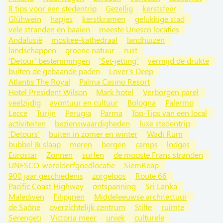
8 tips voor een stedentrip
Gezellig
kerstsfeer
Glühwein
hapjes
kerstkramen
gelukkige stad
vele stranden en baaien
meeste Unesco locaties
Andalusië
moskee-kathedraal
landhuizen
landschappen
groene natuur
rust
'Detour' bestemmingen
'Set-jetting'
vermijd de drukte
buiten de gebaande paden
Lover's Deep
Atlantis The Royal
Palma Casino Resort
Hotel President Wilson
Mark hotel
Verborgen parel
veelzijdig
avontuur en cultuur
Bologna
Palermo
Lecce
Turijn
Perugia
Parma
Top-Tips van een local
activiteiten
bezienswaardigheden
luxe stedentrip
'Detours'
buiten in zomer en winter
Wadi Rum
bubbel & slaap
meren
bergen
camps
lodges
Eurostar
Zonnen
surfen
de mooste Frans stranden
UNESCO-werelderfgoedlocatie
SiemReap
900 jaar geschiedenis
zorgeloos
Route 66
Pacific Coast Highway
ontspanning
Sri Lanka
Malediven
Filipijnen
Middeleeuwse architectuur
de Saône
overzichtelijk centrum
Stilte
ruimte
Serengeti
Victoria meer
uniek
culturele