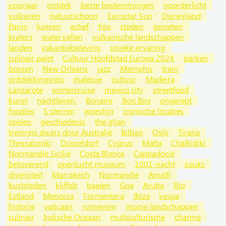
voorjaar
ontdek
beste bestemmingen
noorderlicht
vulkanen
natuurschoon
Eurostar Sun
Disneyland
Parijs
luieren
actief
tips
steden
genieten
kraters
watervallen
vulkanische landschappen
landen
vakantiebeleving
unieke ervaring
culinair palet
Cultuur Hoofdstad Europa 2024
parken
bossen
New Orleans
jazz
Memphis
trein
ontdekkingsreis
maleisie
cultuur
Madeira
Lanzarote
wintercruise
mexico city
streetfood
kunst
nachtleven.
Bonaire
Bon Bini
ongerept
foodies
5 sterren
woestijn
iconische locaties
spelen
geschiedenis
the ghan
treinreis dwars door Australië
Bilbao
Oslo
Tirana
Thessaloniki
Düsseldorf
Cyprus
Malta
Chalkidiki
Normandië Sicilië
Costa Blanca
Cappadocië
betoverend
openlucht museum
1001-nacht
souks
diversiteit
Marrakesh
Normandië
Amalfi
kuststeden
kliffeb
baaien
Goa
Aruba
Rio
Estland
Menorca
Formentera
Ibiza
vespa
historie
vaticaan
romeinen
mooie landschappen
culinair
Indische Oceaan
multiculturisme
charme