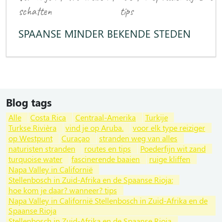
schatten
tips
SPAANSE MINDER BEKENDE STEDEN
Blog tags
Alle
Costa Rica
Centraal-Amerika
Turkije
Turkse Rivièra
vind je op Aruba.
voor elk type reiziger
op Westpunt
Curaçao
stranden weg van alles
naturisten stranden
routes en tips
Poederfijn wit zand
turquoise water
fascinerende baaien
ruige kliffen
Napa Valley in Californië
Stellenbosch in Zuid-Afrika en de Spaanse Rioja:
hoe kom je daar? wanneer? tips
Napa Valley in Californië Stellenbosch in Zuid-Afrika en de
Spaanse Rioja
Stellenbosch in Zuid-Afrika en de Spaanse Rioja