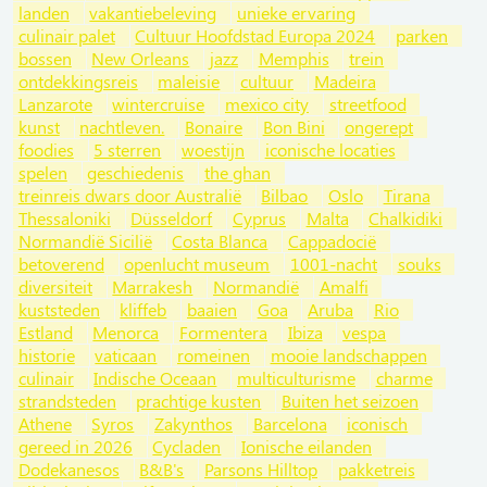
landen
vakantiebeleving
unieke ervaring
culinair palet
Cultuur Hoofdstad Europa 2024
parken
bossen
New Orleans
jazz
Memphis
trein
ontdekkingsreis
maleisie
cultuur
Madeira
Lanzarote
wintercruise
mexico city
streetfood
kunst
nachtleven.
Bonaire
Bon Bini
ongerept
foodies
5 sterren
woestijn
iconische locaties
spelen
geschiedenis
the ghan
treinreis dwars door Australië
Bilbao
Oslo
Tirana
Thessaloniki
Düsseldorf
Cyprus
Malta
Chalkidiki
Normandië Sicilië
Costa Blanca
Cappadocië
betoverend
openlucht museum
1001-nacht
souks
diversiteit
Marrakesh
Normandië
Amalfi
kuststeden
kliffeb
baaien
Goa
Aruba
Rio
Estland
Menorca
Formentera
Ibiza
vespa
historie
vaticaan
romeinen
mooie landschappen
culinair
Indische Oceaan
multiculturisme
charme
strandsteden
prachtige kusten
Buiten het seizoen
Athene
Syros
Zakynthos
Barcelona
iconisch
gereed in 2026
Cycladen
Ionische eilanden
Dodekanesos
B&B's
Parsons Hilltop
pakketreis