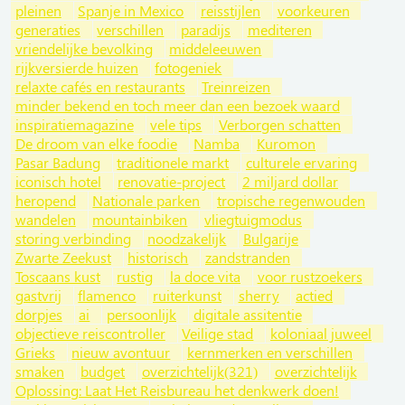
pleinen
Spanje in Mexico
reisstijlen
voorkeuren
generaties
verschillen
paradijs
mediteren
vriendelijke bevolking
middeleeuwen
rijkversierde huizen
fotogeniek
relaxte cafés en restaurants
Treinreizen
minder bekend en toch meer dan een bezoek waard
inspiratiemagazine
vele tips
Verborgen schatten
De droom van elke foodie
Namba
Kuromon
Pasar Badung
traditionele markt
culturele ervaring
iconisch hotel
renovatie-project
2 miljard dollar
heropend
Nationale parken
tropische regenwouden
wandelen
mountainbiken
vliegtuigmodus
storing verbinding
noodzakelijk
Bulgarije
Zwarte Zeekust
historisch
zandstranden
Toscaans kust
rustig
la doce vita
voor rustzoekers
gastvrij
flamenco
ruiterkunst
sherry
actied
dorpjes
ai
persoonlijk
digitale assitentie
objectieve reiscontroller
Veilige stad
koloniaal juweel
Grieks
nieuw avontuur
kernmerken en verschillen
smaken
budget
overzichtelijk(321)
overzichtelijk
Oplossing: Laat Het Reisbureau het denkwerk doen!