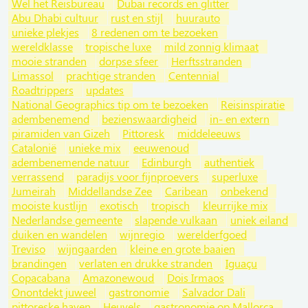
Wel het Reisbureau
Dubai records en glitter
Abu Dhabi cultuur
rust en stijl
huurauto
unieke plekjes
8 redenen om te bezoeken
wereldklasse
tropische luxe
mild zonnig klimaat
mooie stranden
dorpse sfeer
Herftsstranden
Limassol
prachtige stranden
Centennial
Roadtrippers
updates
National Geographics tip om te bezoeken
Reisinspiratie
adembenemend
bezienswaardigheid
in- en extern
piramiden van Gizeh
Pittoresk
middeleeuws
Catalonië
unieke mix
eeuwenoud
adembenemende natuur
Edinburgh
authentiek
verrassend
paradijs voor fijnproevers
superluxe
Jumeirah
Middellandse Zee
Caribean
onbekend
mooiste kustlijn
exotisch
tropisch
kleurrijke mix
Nederlandse gemeente
slapende vulkaan
uniek eiland
duiken en wandelen
wijnregio
werelderfgoed
Treviso
wijngaarden
kleine en grote baaien
brandingen
verlaten en drukke stranden
Iguaçu
Copacabana
Amazonewoud
Dois Irmaos
Onontdekt juweel
gastronomie
Salvador Dali
pittoreske haven
Heuvels
gastronomie op Mallorca