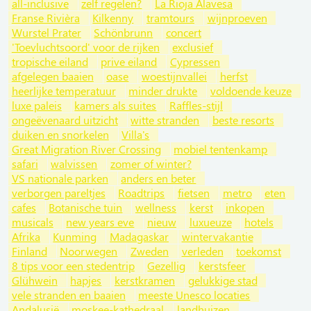
all-inclusive
zelf regelen?
La Rioja Alavesa
Franse Rivièra
Kilkenny
tramtours
wijnproeven
Wurstel Prater
Schönbrunn
concert
'Toevluchtsoord' voor de rijken
exclusief
tropische eiland
prive eiland
Cypressen
afgelegen baaien
oase
woestijnvallei
herfst
heerlijke temperatuur
minder drukte
voldoende keuze
luxe paleis
kamers als suites
Raffles-stijl
ongeëvenaard uitzicht
witte stranden
beste resorts
duiken en snorkelen
Villa's
Great Migration River Crossing
mobiel tentenkamp
safari
walvissen
zomer of winter?
VS nationale parken
anders en beter
verborgen pareltjes
Roadtrips
fietsen
metro
eten
cafes
Botanische tuin
wellness
kerst
inkopen
musicals
new years eve
nieuw
luxueuze
hotels
Afrika
Kunming
Madagaskar
wintervakantie
Finland
Noorwegen
Zweden
verleden
toekomst
8 tips voor een stedentrip
Gezellig
kerstsfeer
Glühwein
hapjes
kerstkramen
gelukkige stad
vele stranden en baaien
meeste Unesco locaties
Andalusië
moskee-kathedraal
landhuizen