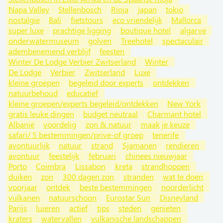
Napa Valley
Stellenbosch
Rioja
japan
tokio
nostalgie
Bali
fietstours
eco vriendelijk
Mallorca
super luxe
prachtige ligging
boutique hotel
algarve
onderwatermuseum
golven
Treehotel
spectaculair
adembenemend verblijf
feesten
Winter De Lodge Verbier Zwitserland
Winter
De Lodge
Verbier
Zwitserland
Luxe
kleine groepen
begeleid door experts
ontdekken
natuurbehoud
educatief
kleine groepen/experts begeleid/ontdekken
New York
gratis leuke dingen
budget neutraal
Charmant hotel
Albanië
voordelig
zon & natuur
maak je keuze
safari/ 5 bestemmingen/prive-of groep
tenerife
avontuurlijk
natuur
strand
Sjamanen
rendieren
avontuur
feestelijk
februari
chinees nieuwjaar
Porto
Coimbra
Lissabon
kreta
strandhoppen
duiken
zon
300 dagen zon
stranden
wat te doen
voorjaar
ontdek
beste bestemmingen
noorderlicht
vulkanen
natuurschoon
Eurostar Sun
Disneyland
Parijs
luieren
actief
tips
steden
genieten
kraters
watervallen
vulkanische landschappen