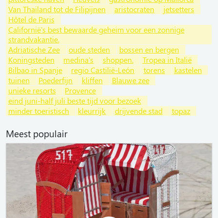
Van Thailand tot de Filipijnen
aristocraten
jetsetters
Hôtel de Paris
Californië's best bewaarde geheim voor een zonnige
strandvakantie.
Adriatische Zee
oude steden
bossen en bergen
Koningsteden
medina's
shoppen.
Tropea in Italië
Bilbao in Spanje
regio Castilië-León
torens
kastelen
tuinen
Poederfijn
kliffen
Blauwe zee
unieke resorts
Provence
eind juni-half juli beste tijd voor bezoek
minder toeristisch
kleurrijk
drijvende stad
topaz
Meest populair