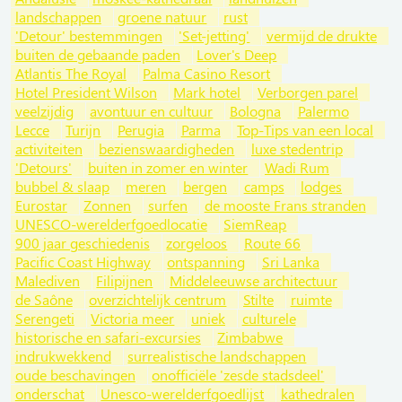
landschappen
groene natuur
rust
'Detour' bestemmingen
'Set-jetting'
vermijd de drukte
buiten de gebaande paden
Lover's Deep
Atlantis The Royal
Palma Casino Resort
Hotel President Wilson
Mark hotel
Verborgen parel
veelzijdig
avontuur en cultuur
Bologna
Palermo
Lecce
Turijn
Perugia
Parma
Top-Tips van een local
activiteiten
bezienswaardigheden
luxe stedentrip
'Detours'
buiten in zomer en winter
Wadi Rum
bubbel & slaap
meren
bergen
camps
lodges
Eurostar
Zonnen
surfen
de mooste Frans stranden
UNESCO-werelderfgoedlocatie
SiemReap
900 jaar geschiedenis
zorgeloos
Route 66
Pacific Coast Highway
ontspanning
Sri Lanka
Malediven
Filipijnen
Middeleeuwse architectuur
de Saône
overzichtelijk centrum
Stilte
ruimte
Serengeti
Victoria meer
uniek
culturele
historische en safari-excursies
Zimbabwe
indrukwekkend
surrealistische landschappen
oude beschavingen
onofficiële 'zesde stadsdeel'
onderschat
Unesco-werelderfgoedlijst
kathedralen