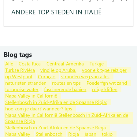
ANDERE TOP STEDEN IN ITALIË
Blog tags
Alle
Costa Rica
Centraal-Amerika
Turkije
Turkse Rivièra
vind je op Aruba.
voor elk type reiziger
op Westpunt
Curaçao
stranden weg van alles
naturisten stranden
routes en tips
Poederfijn wit zand
turquoise water
fascinerende baaien
ruige kliffen
Napa Valley in Californië
Stellenbosch in Zuid-Afrika en de Spaanse Rioja:
hoe kom je daar? wanneer? tips
Napa Valley in Californië Stellenbosch in Zuid-Afrika en de
Spaanse Rioja
Stellenbosch in Zuid-Afrika en de Spaanse Rioja
Napa Valley
Stellenbosch
Rioja
japan
tokio