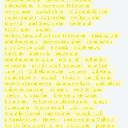
unieke plekjes
8 redenen om te bezoeken
wereldklasse
tropische luxe
mild zonnig klimaat
mooie stranden
dorpse sfeer
Herftsstranden
Limassol
prachtige stranden
Centennial
Roadtrippers
updates
National Geographics tip om te bezoeken
Reisinspiratie
adembenemend
bezienswaardigheid
in- en extern
piramiden van Gizeh
Pittoresk
middeleeuws
Catalonië
unieke mix
eeuwenoud
adembenemende natuur
Edinburgh
authentiek
verrassend
paradijs voor fijnproevers
superluxe
Jumeirah
Middellandse Zee
Caribean
onbekend
mooiste kustlijn
exotisch
tropisch
kleurrijke mix
Nederlandse gemeente
slapende vulkaan
uniek eiland
duiken en wandelen
wijnregio
werelderfgoed
Treviso
wijngaarden
kleine en grote baaien
brandingen
verlaten en drukke stranden
Iguaçu
Copacabana
Amazonewoud
Dois Irmaos
Onontdekt juweel
gastronomie
Salvador Dali
pittoreske haven
Heuvels
gastronomie op Mallorca
Van Thailand tot de Filipijnen
aristocraten
jetsetters