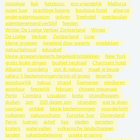
nostalgie
Bali
fietstours
eco vriendelijk
Mallorca
super luxe
prachtige ligging
boutique hotel
algarve
onderwatermuseum
golven
Treehotel
spectaculair
adembenemend verblijf
feesten
Winter De Lodge Verbier Zwitserland
Winter
De Lodge
Verbier
Zwitserland
Luxe
kleine groepen
begeleid door experts
ontdekken
natuurbehoud
educatief
kleine groepen/experts begeleid/ontdekken
New York
gratis leuke dingen
budget neutraal
Charmant hotel
Albanië
voordelig
zon & natuur
maak je keuze
safari/ 5 bestemmingen/prive-of groep
tenerife
avontuurlijk
natuur
strand
Sjamanen
rendieren
avontuur
feestelijk
februari
chinees nieuwjaar
Porto
Coimbra
Lissabon
kreta
strandhoppen
duiken
zon
300 dagen zon
stranden
wat te doen
voorjaar
ontdek
beste bestemmingen
noorderlicht
vulkanen
natuurschoon
Eurostar Sun
Disneyland
Parijs
luieren
actief
tips
steden
genieten
kraters
watervallen
vulkanische landschappen
landen
vakantiebeleving
unieke ervaring