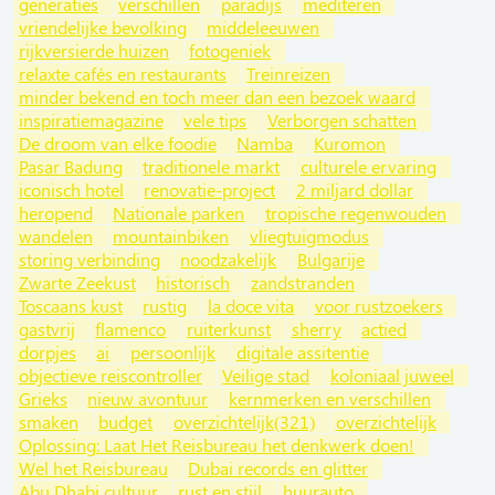
generaties
verschillen
paradijs
mediteren
vriendelijke bevolking
middeleeuwen
rijkversierde huizen
fotogeniek
relaxte cafés en restaurants
Treinreizen
minder bekend en toch meer dan een bezoek waard
inspiratiemagazine
vele tips
Verborgen schatten
De droom van elke foodie
Namba
Kuromon
Pasar Badung
traditionele markt
culturele ervaring
iconisch hotel
renovatie-project
2 miljard dollar
heropend
Nationale parken
tropische regenwouden
wandelen
mountainbiken
vliegtuigmodus
storing verbinding
noodzakelijk
Bulgarije
Zwarte Zeekust
historisch
zandstranden
Toscaans kust
rustig
la doce vita
voor rustzoekers
gastvrij
flamenco
ruiterkunst
sherry
actied
dorpjes
ai
persoonlijk
digitale assitentie
objectieve reiscontroller
Veilige stad
koloniaal juweel
Grieks
nieuw avontuur
kernmerken en verschillen
smaken
budget
overzichtelijk(321)
overzichtelijk
Oplossing: Laat Het Reisbureau het denkwerk doen!
Wel het Reisbureau
Dubai records en glitter
Abu Dhabi cultuur
rust en stijl
huurauto