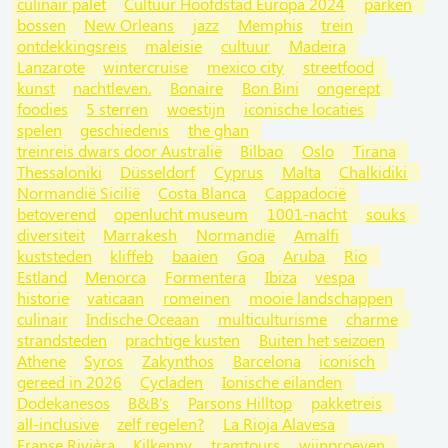
culinair palet
Cultuur Hoofdstad Europa 2024
parken
bossen
New Orleans
jazz
Memphis
trein
ontdekkingsreis
maleisie
cultuur
Madeira
Lanzarote
wintercruise
mexico city
streetfood
kunst
nachtleven.
Bonaire
Bon Bini
ongerept
foodies
5 sterren
woestijn
iconische locaties
spelen
geschiedenis
the ghan
treinreis dwars door Australië
Bilbao
Oslo
Tirana
Thessaloniki
Düsseldorf
Cyprus
Malta
Chalkidiki
Normandië Sicilië
Costa Blanca
Cappadocië
betoverend
openlucht museum
1001-nacht
souks
diversiteit
Marrakesh
Normandië
Amalfi
kuststeden
kliffeb
baaien
Goa
Aruba
Rio
Estland
Menorca
Formentera
Ibiza
vespa
historie
vaticaan
romeinen
mooie landschappen
culinair
Indische Oceaan
multiculturisme
charme
strandsteden
prachtige kusten
Buiten het seizoen
Athene
Syros
Zakynthos
Barcelona
iconisch
gereed in 2026
Cycladen
Ionische eilanden
Dodekanesos
B&B's
Parsons Hilltop
pakketreis
all-inclusive
zelf regelen?
La Rioja Alavesa
Franse Rivièra
Kilkenny
tramtours
wijnproeven