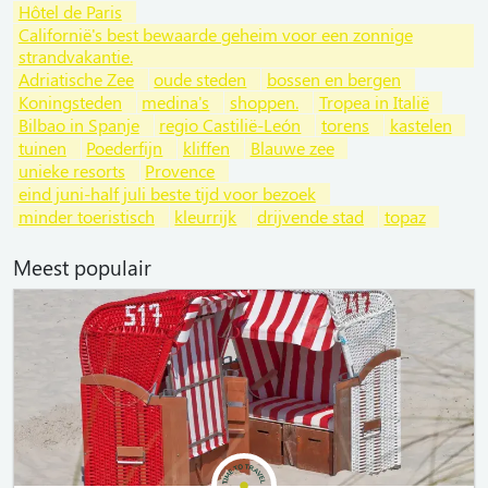
Hôtel de Paris
Californië's best bewaarde geheim voor een zonnige
strandvakantie.
Adriatische Zee
oude steden
bossen en bergen
Koningsteden
medina's
shoppen.
Tropea in Italië
Bilbao in Spanje
regio Castilië-León
torens
kastelen
tuinen
Poederfijn
kliffen
Blauwe zee
unieke resorts
Provence
eind juni-half juli beste tijd voor bezoek
minder toeristisch
kleurrijk
drijvende stad
topaz
Meest populair