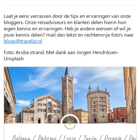
Laat je eens verrassen door de tips en ervaringen van onze
bloggers. Onze reisadviseurs en klanten delen hierin hun
eigen kennis en ervaringen. Heb je andere wensen of wil je
jouw kennis delen? mail dan tekst en rechtenvrije foto's naar
blogs@travelizi.nl
Foto: Aruba strand. Met dank aan Jorgen Hendriksen-
Unsplash
Bologna
/
Palermo
/
Lecce
/
Turijn
/
Perugia
/
Par