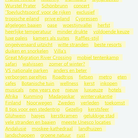
Wurstel Prater
Schönbrunn
concert
'Toevluchtsoord' voor de rijken
exclusief
tropische eiland
prive eiland
Cypressen
afgelegen baaien
oase
woestijnvallei
herfst
heerlijke temperatuur
minder drukte
voldoende keuze
luxe paleis
kamers als suites
Raffles-stijl
ongeëvenaard uitzicht
witte stranden
beste resorts
duiken en snorkelen
Villa's
Great Migration River Crossing
mobiel tentenkamp
safari
walvissen
zomer of winter?
VS nationale parken
anders en beter
verborgen pareltjes
Roadtrips
fietsen
metro
eten
cafes
Botanische tuin
wellness
kerst
inkopen
musicals
new years eve
nieuw
luxueuze
hotels
Afrika
Kunming
Madagaskar
wintervakantie
Finland
Noorwegen
Zweden
verleden
toekomst
8 tips voor een stedentrip
Gezellig
kerstsfeer
Glühwein
hapjes
kerstkramen
gelukkige stad
vele stranden en baaien
meeste Unesco locaties
Andalusië
moskee-kathedraal
landhuizen
landschappen
groene natuur
rust