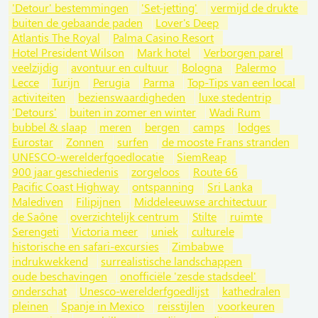
'Detour' bestemmingen
'Set-jetting'
vermijd de drukte
buiten de gebaande paden
Lover's Deep
Atlantis The Royal
Palma Casino Resort
Hotel President Wilson
Mark hotel
Verborgen parel
veelzijdig
avontuur en cultuur
Bologna
Palermo
Lecce
Turijn
Perugia
Parma
Top-Tips van een local
activiteiten
bezienswaardigheden
luxe stedentrip
'Detours'
buiten in zomer en winter
Wadi Rum
bubbel & slaap
meren
bergen
camps
lodges
Eurostar
Zonnen
surfen
de mooste Frans stranden
UNESCO-werelderfgoedlocatie
SiemReap
900 jaar geschiedenis
zorgeloos
Route 66
Pacific Coast Highway
ontspanning
Sri Lanka
Malediven
Filipijnen
Middeleeuwse architectuur
de Saône
overzichtelijk centrum
Stilte
ruimte
Serengeti
Victoria meer
uniek
culturele
historische en safari-excursies
Zimbabwe
indrukwekkend
surrealistische landschappen
oude beschavingen
onofficiële 'zesde stadsdeel'
onderschat
Unesco-werelderfgoedlijst
kathedralen
pleinen
Spanje in Mexico
reisstijlen
voorkeuren