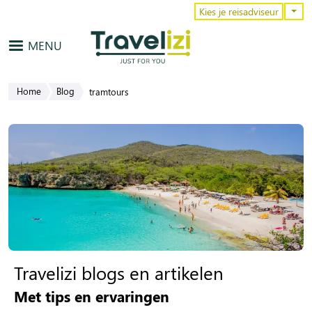
Overslaan en naar de inhoud gaa
Kies je reisadviseur
MENU
Home
Blog
tramtours
Travelizi blogs en artikelen
Met tips en ervaringen