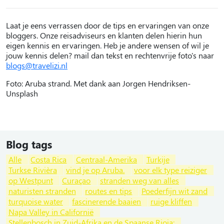
Laat je eens verrassen door de tips en ervaringen van onze
bloggers. Onze reisadviseurs en klanten delen hierin hun
eigen kennis en ervaringen. Heb je andere wensen of wil je
jouw kennis delen? mail dan tekst en rechtenvrije foto's naar
blogs@travelizi.nl
Foto: Aruba strand. Met dank aan Jorgen Hendriksen-
Unsplash
Blog tags
Alle
Costa Rica
Centraal-Amerika
Turkije
Turkse Rivièra
vind je op Aruba.
voor elk type reiziger
op Westpunt
Curaçao
stranden weg van alles
naturisten stranden
routes en tips
Poederfijn wit zand
turquoise water
fascinerende baaien
ruige kliffen
Napa Valley in Californië
Stellenbosch in Zuid-Afrika en de Spaanse Rioja: