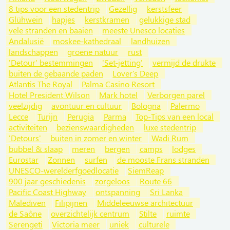
8 tips voor een stedentrip
Gezellig
kerstsfeer
Glühwein
hapjes
kerstkramen
gelukkige stad
vele stranden en baaien
meeste Unesco locaties
Andalusië
moskee-kathedraal
landhuizen
landschappen
groene natuur
rust
'Detour' bestemmingen
'Set-jetting'
vermijd de drukte
buiten de gebaande paden
Lover's Deep
Atlantis The Royal
Palma Casino Resort
Hotel President Wilson
Mark hotel
Verborgen parel
veelzijdig
avontuur en cultuur
Bologna
Palermo
Lecce
Turijn
Perugia
Parma
Top-Tips van een local
activiteiten
bezienswaardigheden
luxe stedentrip
'Detours'
buiten in zomer en winter
Wadi Rum
bubbel & slaap
meren
bergen
camps
lodges
Eurostar
Zonnen
surfen
de mooste Frans stranden
UNESCO-werelderfgoedlocatie
SiemReap
900 jaar geschiedenis
zorgeloos
Route 66
Pacific Coast Highway
ontspanning
Sri Lanka
Malediven
Filipijnen
Middeleeuwse architectuur
de Saône
overzichtelijk centrum
Stilte
ruimte
Serengeti
Victoria meer
uniek
culturele