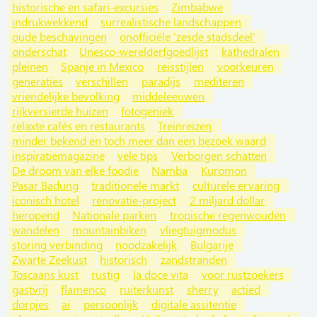
historische en safari-excursies
Zimbabwe
indrukwekkend
surrealistische landschappen
oude beschavingen
onofficiële 'zesde stadsdeel'
onderschat
Unesco-werelderfgoedlijst
kathedralen
pleinen
Spanje in Mexico
reisstijlen
voorkeuren
generaties
verschillen
paradijs
mediteren
vriendelijke bevolking
middeleeuwen
rijkversierde huizen
fotogeniek
relaxte cafés en restaurants
Treinreizen
minder bekend en toch meer dan een bezoek waard
inspiratiemagazine
vele tips
Verborgen schatten
De droom van elke foodie
Namba
Kuromon
Pasar Badung
traditionele markt
culturele ervaring
iconisch hotel
renovatie-project
2 miljard dollar
heropend
Nationale parken
tropische regenwouden
wandelen
mountainbiken
vliegtuigmodus
storing verbinding
noodzakelijk
Bulgarije
Zwarte Zeekust
historisch
zandstranden
Toscaans kust
rustig
la doce vita
voor rustzoekers
gastvrij
flamenco
ruiterkunst
sherry
actied
dorpjes
ai
persoonlijk
digitale assitentie