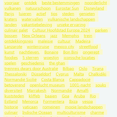
voorjaar
ontdek
beste bestemmingen
noorderlicht
vulkanen
natuurschoon
Eurostar Sun
Disneyland
Parijs
luieren
actief
tips
steden
genieten
kraters
watervallen
vulkanische landschappen
landen
vakantiebeleving
unieke ervaring
culinair palet
Cultuur Hoofdstad Europa 2024
parken
bossen
New Orleans
jazz
Memphis
trein
ontdekkingsreis
maleisie
cultuur
Madeira
Lanzarote
wintercruise
mexico city
streetfood
kunst
nachtleven.
Bonaire
Bon Bini
ongerept
foodies
5 sterren
woestijn
iconische locaties
spelen
geschiedenis
the ghan
treinreis dwars door Australië
Bilbao
Oslo
Tirana
Thessaloniki
Düsseldorf
Cyprus
Malta
Chalkidiki
Normandië Sicilië
Costa Blanca
Cappadocië
betoverend
openlucht museum
1001-nacht
souks
diversiteit
Marrakesh
Normandië
Amalfi
kuststeden
kliffeb
baaien
Goa
Aruba
Rio
Estland
Menorca
Formentera
Ibiza
vespa
historie
vaticaan
romeinen
mooie landschappen
culinair
Indische Oceaan
multiculturisme
charme