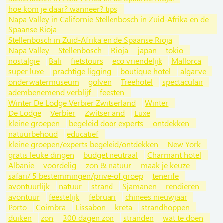
hoe kom je daar? wanneer? tips
Napa Valley in Californië Stellenbosch in Zuid-Afrika en de
Spaanse Rioja
Stellenbosch in Zuid-Afrika en de Spaanse Rioja
Napa Valley
Stellenbosch
Rioja
japan
tokio
nostalgie
Bali
fietstours
eco vriendelijk
Mallorca
super luxe
prachtige ligging
boutique hotel
algarve
onderwatermuseum
golven
Treehotel
spectaculair
adembenemend verblijf
feesten
Winter De Lodge Verbier Zwitserland
Winter
De Lodge
Verbier
Zwitserland
Luxe
kleine groepen
begeleid door experts
ontdekken
natuurbehoud
educatief
kleine groepen/experts begeleid/ontdekken
New York
gratis leuke dingen
budget neutraal
Charmant hotel
Albanië
voordelig
zon & natuur
maak je keuze
safari/ 5 bestemmingen/prive-of groep
tenerife
avontuurlijk
natuur
strand
Sjamanen
rendieren
avontuur
feestelijk
februari
chinees nieuwjaar
Porto
Coimbra
Lissabon
kreta
strandhoppen
duiken
zon
300 dagen zon
stranden
wat te doen