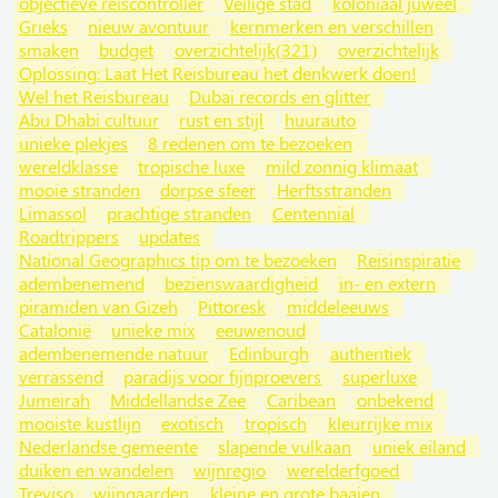
objectieve reiscontroller
Veilige stad
koloniaal juweel
Grieks
nieuw avontuur
kernmerken en verschillen
smaken
budget
overzichtelijk(321)
overzichtelijk
Oplossing: Laat Het Reisbureau het denkwerk doen!
Wel het Reisbureau
Dubai records en glitter
Abu Dhabi cultuur
rust en stijl
huurauto
unieke plekjes
8 redenen om te bezoeken
wereldklasse
tropische luxe
mild zonnig klimaat
mooie stranden
dorpse sfeer
Herftsstranden
Limassol
prachtige stranden
Centennial
Roadtrippers
updates
National Geographics tip om te bezoeken
Reisinspiratie
adembenemend
bezienswaardigheid
in- en extern
piramiden van Gizeh
Pittoresk
middeleeuws
Catalonië
unieke mix
eeuwenoud
adembenemende natuur
Edinburgh
authentiek
verrassend
paradijs voor fijnproevers
superluxe
Jumeirah
Middellandse Zee
Caribean
onbekend
mooiste kustlijn
exotisch
tropisch
kleurrijke mix
Nederlandse gemeente
slapende vulkaan
uniek eiland
duiken en wandelen
wijnregio
werelderfgoed
Treviso
wijngaarden
kleine en grote baaien