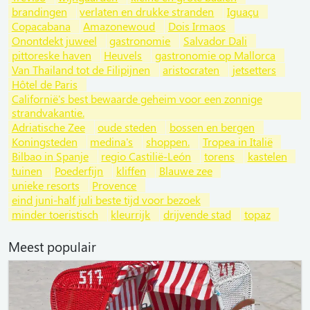
brandingen
verlaten en drukke stranden
Iguaçu
Copacabana
Amazonewoud
Dois Irmaos
Onontdekt juweel
gastronomie
Salvador Dali
pittoreske haven
Heuvels
gastronomie op Mallorca
Van Thailand tot de Filipijnen
aristocraten
jetsetters
Hôtel de Paris
Californië's best bewaarde geheim voor een zonnige
strandvakantie.
Adriatische Zee
oude steden
bossen en bergen
Koningsteden
medina's
shoppen.
Tropea in Italië
Bilbao in Spanje
regio Castilië-León
torens
kastelen
tuinen
Poederfijn
kliffen
Blauwe zee
unieke resorts
Provence
eind juni-half juli beste tijd voor bezoek
minder toeristisch
kleurrijk
drijvende stad
topaz
Meest populair