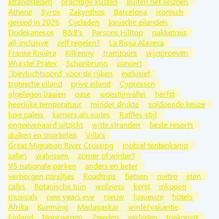
strandsteden
prachtige kusten
Buiten het seizoen
Athene
Syros
Zakynthos
Barcelona
iconisch
gereed in 2026
Cycladen
Ionische eilanden
Dodekanesos
B&B's
Parsons Hilltop
pakketreis
all-inclusive
zelf regelen?
La Rioja Alavesa
Franse Rivièra
Kilkenny
tramtours
wijnproeven
Wurstel Prater
Schönbrunn
concert
'Toevluchtsoord' voor de rijken
exclusief
tropische eiland
prive eiland
Cypressen
afgelegen baaien
oase
woestijnvallei
herfst
heerlijke temperatuur
minder drukte
voldoende keuze
luxe paleis
kamers als suites
Raffles-stijl
ongeëvenaard uitzicht
witte stranden
beste resorts
duiken en snorkelen
Villa's
Great Migration River Crossing
mobiel tentenkamp
safari
walvissen
zomer of winter?
VS nationale parken
anders en beter
verborgen pareltjes
Roadtrips
fietsen
metro
eten
cafes
Botanische tuin
wellness
kerst
inkopen
musicals
new years eve
nieuw
luxueuze
hotels
Afrika
Kunming
Madagaskar
wintervakantie
Finland
Noorwegen
Zweden
verleden
toekomst