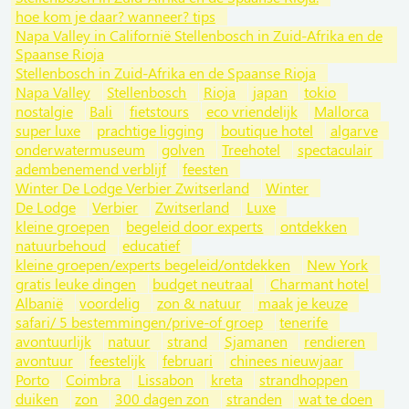
hoe kom je daar? wanneer? tips
Napa Valley in Californië Stellenbosch in Zuid-Afrika en de
Spaanse Rioja
Stellenbosch in Zuid-Afrika en de Spaanse Rioja
Napa Valley
Stellenbosch
Rioja
japan
tokio
nostalgie
Bali
fietstours
eco vriendelijk
Mallorca
super luxe
prachtige ligging
boutique hotel
algarve
onderwatermuseum
golven
Treehotel
spectaculair
adembenemend verblijf
feesten
Winter De Lodge Verbier Zwitserland
Winter
De Lodge
Verbier
Zwitserland
Luxe
kleine groepen
begeleid door experts
ontdekken
natuurbehoud
educatief
kleine groepen/experts begeleid/ontdekken
New York
gratis leuke dingen
budget neutraal
Charmant hotel
Albanië
voordelig
zon & natuur
maak je keuze
safari/ 5 bestemmingen/prive-of groep
tenerife
avontuurlijk
natuur
strand
Sjamanen
rendieren
avontuur
feestelijk
februari
chinees nieuwjaar
Porto
Coimbra
Lissabon
kreta
strandhoppen
duiken
zon
300 dagen zon
stranden
wat te doen