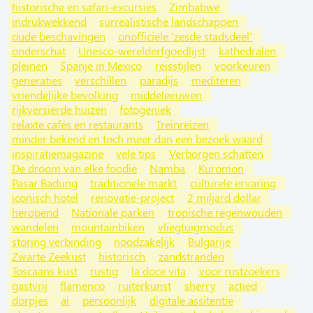
historische en safari-excursies
Zimbabwe
indrukwekkend
surrealistische landschappen
oude beschavingen
onofficiële 'zesde stadsdeel'
onderschat
Unesco-werelderfgoedlijst
kathedralen
pleinen
Spanje in Mexico
reisstijlen
voorkeuren
generaties
verschillen
paradijs
mediteren
vriendelijke bevolking
middeleeuwen
rijkversierde huizen
fotogeniek
relaxte cafés en restaurants
Treinreizen
minder bekend en toch meer dan een bezoek waard
inspiratiemagazine
vele tips
Verborgen schatten
De droom van elke foodie
Namba
Kuromon
Pasar Badung
traditionele markt
culturele ervaring
iconisch hotel
renovatie-project
2 miljard dollar
heropend
Nationale parken
tropische regenwouden
wandelen
mountainbiken
vliegtuigmodus
storing verbinding
noodzakelijk
Bulgarije
Zwarte Zeekust
historisch
zandstranden
Toscaans kust
rustig
la doce vita
voor rustzoekers
gastvrij
flamenco
ruiterkunst
sherry
actied
dorpjes
ai
persoonlijk
digitale assitentie