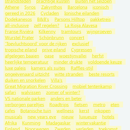
strandsteden
prachtige kusten
Buiten het seizoen
Athene
Syros
Zakynthos
Barcelona
iconisch
gereed in 2026
Cycladen
Ionische eilanden
Dodekanesos
B&B's
Parsons Hilltop
pakketreis
all-inclusive
zelf regelen?
La Rioja Alavesa
Franse Rivièra
Kilkenny
tramtours
wijnproeven
Wurstel Prater
Schönbrunn
concert
'Toevluchtsoord' voor de rijken
exclusief
tropische eiland
prive eiland
Cypressen
afgelegen baaien
oase
woestijnvallei
herfst
heerlijke temperatuur
minder drukte
voldoende keuze
luxe paleis
kamers als suites
Raffles-stijl
ongeëvenaard uitzicht
witte stranden
beste resorts
duiken en snorkelen
Villa's
Great Migration River Crossing
mobiel tentenkamp
safari
walvissen
zomer of winter?
VS nationale parken
anders en beter
verborgen pareltjes
Roadtrips
fietsen
metro
eten
cafes
Botanische tuin
wellness
kerst
inkopen
musicals
new years eve
nieuw
luxueuze
hotels
Afrika
Kunming
Madagaskar
wintervakantie
Finland
Noorwegen
Zweden
verleden
toekomst