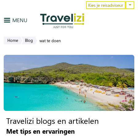
Overslaan en naar de inhoud gaa
Kies je reisadviseur
MENU
Home
Blog
wat te doen
Travelizi blogs en artikelen
Met tips en ervaringen