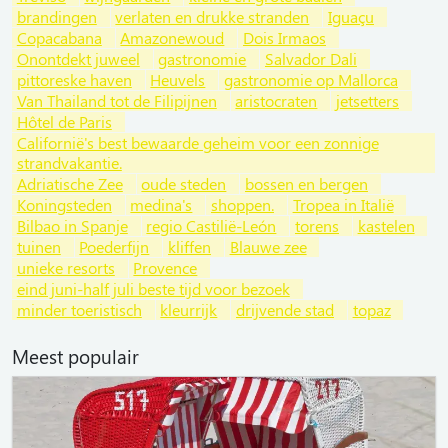
brandingen
verlaten en drukke stranden
Iguaçu
Copacabana
Amazonewoud
Dois Irmaos
Onontdekt juweel
gastronomie
Salvador Dali
pittoreske haven
Heuvels
gastronomie op Mallorca
Van Thailand tot de Filipijnen
aristocraten
jetsetters
Hôtel de Paris
Californië's best bewaarde geheim voor een zonnige
strandvakantie.
Adriatische Zee
oude steden
bossen en bergen
Koningsteden
medina's
shoppen.
Tropea in Italië
Bilbao in Spanje
regio Castilië-León
torens
kastelen
tuinen
Poederfijn
kliffen
Blauwe zee
unieke resorts
Provence
eind juni-half juli beste tijd voor bezoek
minder toeristisch
kleurrijk
drijvende stad
topaz
Meest populair