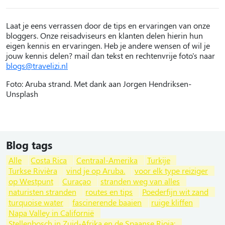
Laat je eens verrassen door de tips en ervaringen van onze
bloggers. Onze reisadviseurs en klanten delen hierin hun
eigen kennis en ervaringen. Heb je andere wensen of wil je
jouw kennis delen? mail dan tekst en rechtenvrije foto's naar
blogs@travelizi.nl
Foto: Aruba strand. Met dank aan Jorgen Hendriksen-
Unsplash
Blog tags
Alle
Costa Rica
Centraal-Amerika
Turkije
Turkse Rivièra
vind je op Aruba.
voor elk type reiziger
op Westpunt
Curaçao
stranden weg van alles
naturisten stranden
routes en tips
Poederfijn wit zand
turquoise water
fascinerende baaien
ruige kliffen
Napa Valley in Californië
Stellenbosch in Zuid-Afrika en de Spaanse Rioja: