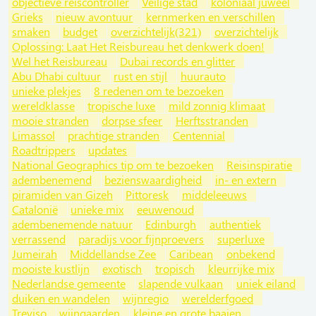
objectieve reiscontroller
Veilige stad
koloniaal juweel
Grieks
nieuw avontuur
kernmerken en verschillen
smaken
budget
overzichtelijk(321)
overzichtelijk
Oplossing: Laat Het Reisbureau het denkwerk doen!
Wel het Reisbureau
Dubai records en glitter
Abu Dhabi cultuur
rust en stijl
huurauto
unieke plekjes
8 redenen om te bezoeken
wereldklasse
tropische luxe
mild zonnig klimaat
mooie stranden
dorpse sfeer
Herftsstranden
Limassol
prachtige stranden
Centennial
Roadtrippers
updates
National Geographics tip om te bezoeken
Reisinspiratie
adembenemend
bezienswaardigheid
in- en extern
piramiden van Gizeh
Pittoresk
middeleeuws
Catalonië
unieke mix
eeuwenoud
adembenemende natuur
Edinburgh
authentiek
verrassend
paradijs voor fijnproevers
superluxe
Jumeirah
Middellandse Zee
Caribean
onbekend
mooiste kustlijn
exotisch
tropisch
kleurrijke mix
Nederlandse gemeente
slapende vulkaan
uniek eiland
duiken en wandelen
wijnregio
werelderfgoed
Treviso
wijngaarden
kleine en grote baaien