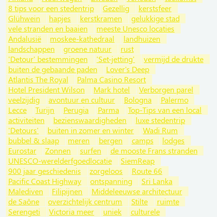
8 tips voor een stedentrip
Gezellig
kerstsfeer
Glühwein
hapjes
kerstkramen
gelukkige stad
vele stranden en baaien
meeste Unesco locaties
Andalusië
moskee-kathedraal
landhuizen
landschappen
groene natuur
rust
'Detour' bestemmingen
'Set-jetting'
vermijd de drukte
buiten de gebaande paden
Lover's Deep
Atlantis The Royal
Palma Casino Resort
Hotel President Wilson
Mark hotel
Verborgen parel
veelzijdig
avontuur en cultuur
Bologna
Palermo
Lecce
Turijn
Perugia
Parma
Top-Tips van een local
activiteiten
bezienswaardigheden
luxe stedentrip
'Detours'
buiten in zomer en winter
Wadi Rum
bubbel & slaap
meren
bergen
camps
lodges
Eurostar
Zonnen
surfen
de mooste Frans stranden
UNESCO-werelderfgoedlocatie
SiemReap
900 jaar geschiedenis
zorgeloos
Route 66
Pacific Coast Highway
ontspanning
Sri Lanka
Malediven
Filipijnen
Middeleeuwse architectuur
de Saône
overzichtelijk centrum
Stilte
ruimte
Serengeti
Victoria meer
uniek
culturele