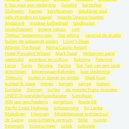
8 tips voor een stedentrip
Gezellig
kerstsfeer
Glühwein
hapjes
kerstkramen
gelukkige stad
vele stranden en baaien
meeste Unesco locaties
Andalusië
moskee-kathedraal
landhuizen
landschappen
groene natuur
rust
'Detour' bestemmingen
'Set-jetting'
vermijd de drukte
buiten de gebaande paden
Lover's Deep
Atlantis The Royal
Palma Casino Resort
Hotel President Wilson
Mark hotel
Verborgen parel
veelzijdig
avontuur en cultuur
Bologna
Palermo
Lecce
Turijn
Perugia
Parma
Top-Tips van een local
activiteiten
bezienswaardigheden
luxe stedentrip
'Detours'
buiten in zomer en winter
Wadi Rum
bubbel & slaap
meren
bergen
camps
lodges
Eurostar
Zonnen
surfen
de mooste Frans stranden
UNESCO-werelderfgoedlocatie
SiemReap
900 jaar geschiedenis
zorgeloos
Route 66
Pacific Coast Highway
ontspanning
Sri Lanka
Malediven
Filipijnen
Middeleeuwse architectuur
de Saône
overzichtelijk centrum
Stilte
ruimte
Serengeti
Victoria meer
uniek
culturele