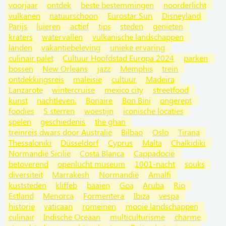
voorjaar
ontdek
beste bestemmingen
noorderlicht
vulkanen
natuurschoon
Eurostar Sun
Disneyland
Parijs
luieren
actief
tips
steden
genieten
kraters
watervallen
vulkanische landschappen
landen
vakantiebeleving
unieke ervaring
culinair palet
Cultuur Hoofdstad Europa 2024
parken
bossen
New Orleans
jazz
Memphis
trein
ontdekkingsreis
maleisie
cultuur
Madeira
Lanzarote
wintercruise
mexico city
streetfood
kunst
nachtleven.
Bonaire
Bon Bini
ongerept
foodies
5 sterren
woestijn
iconische locaties
spelen
geschiedenis
the ghan
treinreis dwars door Australië
Bilbao
Oslo
Tirana
Thessaloniki
Düsseldorf
Cyprus
Malta
Chalkidiki
Normandië Sicilië
Costa Blanca
Cappadocië
betoverend
openlucht museum
1001-nacht
souks
diversiteit
Marrakesh
Normandië
Amalfi
kuststeden
kliffeb
baaien
Goa
Aruba
Rio
Estland
Menorca
Formentera
Ibiza
vespa
historie
vaticaan
romeinen
mooie landschappen
culinair
Indische Oceaan
multiculturisme
charme