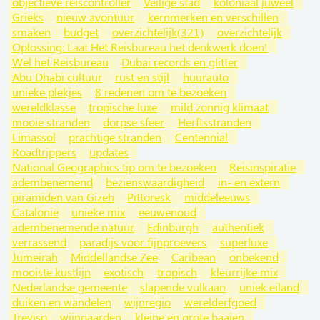
objectieve reiscontroller
Veilige stad
koloniaal juweel
Grieks
nieuw avontuur
kernmerken en verschillen
smaken
budget
overzichtelijk(321)
overzichtelijk
Oplossing: Laat Het Reisbureau het denkwerk doen!
Wel het Reisbureau
Dubai records en glitter
Abu Dhabi cultuur
rust en stijl
huurauto
unieke plekjes
8 redenen om te bezoeken
wereldklasse
tropische luxe
mild zonnig klimaat
mooie stranden
dorpse sfeer
Herftsstranden
Limassol
prachtige stranden
Centennial
Roadtrippers
updates
National Geographics tip om te bezoeken
Reisinspiratie
adembenemend
bezienswaardigheid
in- en extern
piramiden van Gizeh
Pittoresk
middeleeuws
Catalonië
unieke mix
eeuwenoud
adembenemende natuur
Edinburgh
authentiek
verrassend
paradijs voor fijnproevers
superluxe
Jumeirah
Middellandse Zee
Caribean
onbekend
mooiste kustlijn
exotisch
tropisch
kleurrijke mix
Nederlandse gemeente
slapende vulkaan
uniek eiland
duiken en wandelen
wijnregio
werelderfgoed
Treviso
wijngaarden
kleine en grote baaien