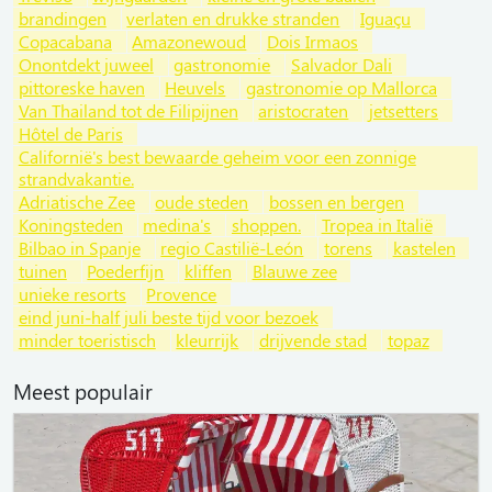
brandingen
verlaten en drukke stranden
Iguaçu
Copacabana
Amazonewoud
Dois Irmaos
Onontdekt juweel
gastronomie
Salvador Dali
pittoreske haven
Heuvels
gastronomie op Mallorca
Van Thailand tot de Filipijnen
aristocraten
jetsetters
Hôtel de Paris
Californië's best bewaarde geheim voor een zonnige
strandvakantie.
Adriatische Zee
oude steden
bossen en bergen
Koningsteden
medina's
shoppen.
Tropea in Italië
Bilbao in Spanje
regio Castilië-León
torens
kastelen
tuinen
Poederfijn
kliffen
Blauwe zee
unieke resorts
Provence
eind juni-half juli beste tijd voor bezoek
minder toeristisch
kleurrijk
drijvende stad
topaz
Meest populair