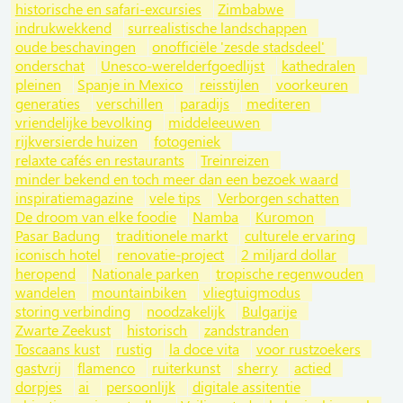
historische en safari-excursies
Zimbabwe
indrukwekkend
surrealistische landschappen
oude beschavingen
onofficiële 'zesde stadsdeel'
onderschat
Unesco-werelderfgoedlijst
kathedralen
pleinen
Spanje in Mexico
reisstijlen
voorkeuren
generaties
verschillen
paradijs
mediteren
vriendelijke bevolking
middeleeuwen
rijkversierde huizen
fotogeniek
relaxte cafés en restaurants
Treinreizen
minder bekend en toch meer dan een bezoek waard
inspiratiemagazine
vele tips
Verborgen schatten
De droom van elke foodie
Namba
Kuromon
Pasar Badung
traditionele markt
culturele ervaring
iconisch hotel
renovatie-project
2 miljard dollar
heropend
Nationale parken
tropische regenwouden
wandelen
mountainbiken
vliegtuigmodus
storing verbinding
noodzakelijk
Bulgarije
Zwarte Zeekust
historisch
zandstranden
Toscaans kust
rustig
la doce vita
voor rustzoekers
gastvrij
flamenco
ruiterkunst
sherry
actied
dorpjes
ai
persoonlijk
digitale assitentie