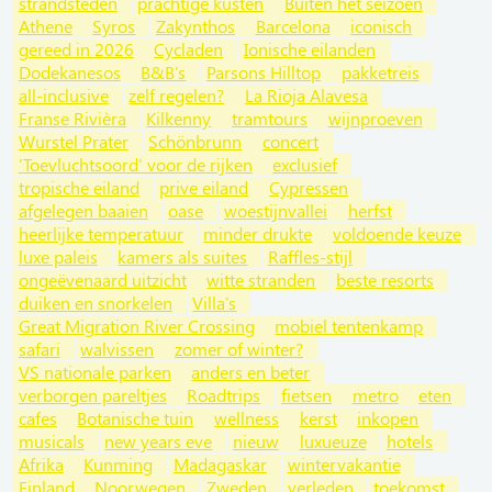
strandsteden
prachtige kusten
Buiten het seizoen
Athene
Syros
Zakynthos
Barcelona
iconisch
gereed in 2026
Cycladen
Ionische eilanden
Dodekanesos
B&B's
Parsons Hilltop
pakketreis
all-inclusive
zelf regelen?
La Rioja Alavesa
Franse Rivièra
Kilkenny
tramtours
wijnproeven
Wurstel Prater
Schönbrunn
concert
'Toevluchtsoord' voor de rijken
exclusief
tropische eiland
prive eiland
Cypressen
afgelegen baaien
oase
woestijnvallei
herfst
heerlijke temperatuur
minder drukte
voldoende keuze
luxe paleis
kamers als suites
Raffles-stijl
ongeëvenaard uitzicht
witte stranden
beste resorts
duiken en snorkelen
Villa's
Great Migration River Crossing
mobiel tentenkamp
safari
walvissen
zomer of winter?
VS nationale parken
anders en beter
verborgen pareltjes
Roadtrips
fietsen
metro
eten
cafes
Botanische tuin
wellness
kerst
inkopen
musicals
new years eve
nieuw
luxueuze
hotels
Afrika
Kunming
Madagaskar
wintervakantie
Finland
Noorwegen
Zweden
verleden
toekomst