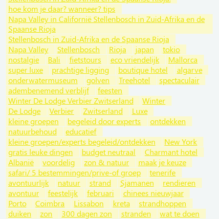
hoe kom je daar? wanneer? tips
Napa Valley in Californië Stellenbosch in Zuid-Afrika en de
Spaanse Rioja
Stellenbosch in Zuid-Afrika en de Spaanse Rioja
Napa Valley
Stellenbosch
Rioja
japan
tokio
nostalgie
Bali
fietstours
eco vriendelijk
Mallorca
super luxe
prachtige ligging
boutique hotel
algarve
onderwatermuseum
golven
Treehotel
spectaculair
adembenemend verblijf
feesten
Winter De Lodge Verbier Zwitserland
Winter
De Lodge
Verbier
Zwitserland
Luxe
kleine groepen
begeleid door experts
ontdekken
natuurbehoud
educatief
kleine groepen/experts begeleid/ontdekken
New York
gratis leuke dingen
budget neutraal
Charmant hotel
Albanië
voordelig
zon & natuur
maak je keuze
safari/ 5 bestemmingen/prive-of groep
tenerife
avontuurlijk
natuur
strand
Sjamanen
rendieren
avontuur
feestelijk
februari
chinees nieuwjaar
Porto
Coimbra
Lissabon
kreta
strandhoppen
duiken
zon
300 dagen zon
stranden
wat te doen