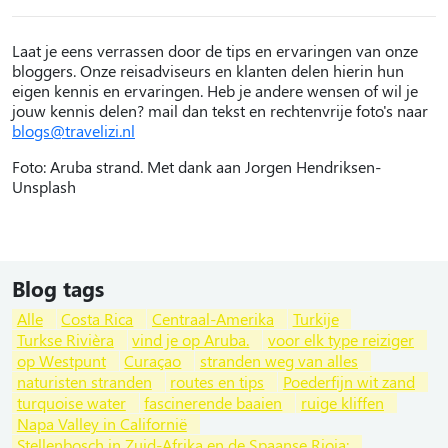
Laat je eens verrassen door de tips en ervaringen van onze
bloggers. Onze reisadviseurs en klanten delen hierin hun
eigen kennis en ervaringen. Heb je andere wensen of wil je
jouw kennis delen? mail dan tekst en rechtenvrije foto's naar
blogs@travelizi.nl
Foto: Aruba strand. Met dank aan Jorgen Hendriksen-
Unsplash
Blog tags
Alle
Costa Rica
Centraal-Amerika
Turkije
Turkse Rivièra
vind je op Aruba.
voor elk type reiziger
op Westpunt
Curaçao
stranden weg van alles
naturisten stranden
routes en tips
Poederfijn wit zand
turquoise water
fascinerende baaien
ruige kliffen
Napa Valley in Californië
Stellenbosch in Zuid-Afrika en de Spaanse Rioja: